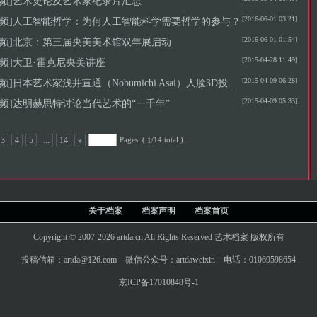
视频]艺术史论及艺术家纪录片汇总
[2016-06-01 03:21]
视频]人工智能哲学：为何人工智能科学需要哲学的参与？
[2016-06-01 01:54]
视频]北京：第三届央美美术馆双年展启动
[2015-04-28 11:49]
视频]大卫·霍克尼央美讲座
[2015-04-09 06:28]
频]日本艺术家浅井宣通（Nobumichi Asai）人脸3D投影特效作品
[2015-04-09 05:33]
视频]达明赫思特讨论当代艺术的“一千年”
Pages: (
/14 total )
3
4
5
...
14
»
1
关于档案
档案声明
档案首页
Copyright © 2007-2026 artda.cn All Rights Reserved 艺术档案 版权所有
投稿信箱：artda@126.com 微信公众号：artdaweixin︱电话：01069598654
京ICP备17010848号-1