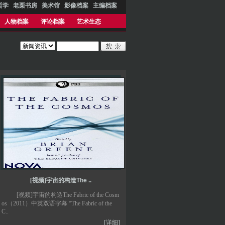
哲学
老栗书房
美术馆
影像档案
主编档案
人物档案
评论档案
艺术生态
[视频]宇宙的构造The ..
[视频]宇宙的构造The Fabric of the Cosm
os（2011）中英双语字幕 “The Fabric of the
C..
[详细]