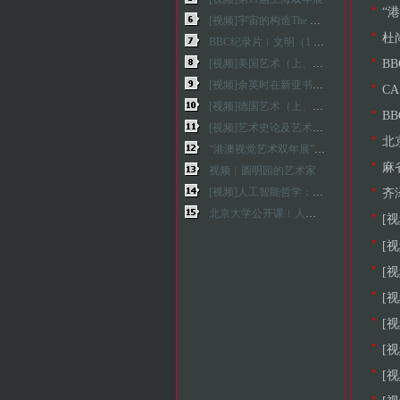
“
[视频]宇宙的构造The Fabric of the Cosmos（全4集）
杜
BBC纪录片︱文明（1 - 9集）
B
[视频]美国艺术（上、中、下）
[视频]余英时在新亚书院六十五周年的演讲
C
[视频]德国艺术（上、中、下）
B
[视频]艺术史论及艺术家纪录片汇总
北
“港澳视觉艺术双年展”云论坛︱张海涛：未来艺术学导论—未来启示当代
麻
视频︱圆明园的艺术家
[视频]人工智能哲学：为何人工智能科学需要哲学的参与？
齐
北京大学公开课︱人工智能原理
[
[
[
[
[视
[
[