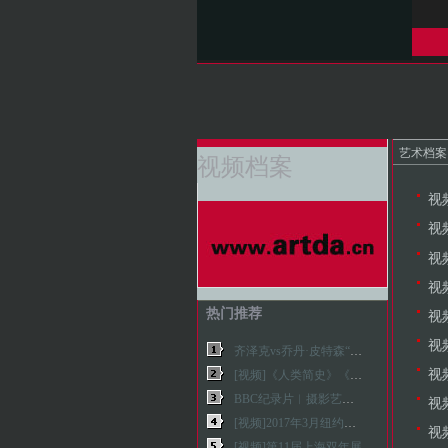
艺术档案
视频档案
视
视
视
视
热门推荐
视
视
齐泽克vs乔丹·皮特森“世纪之辩”
视
[视频]《人类简史》《未来简史》作者尤瓦尔·赫拉利专访
BBC纪录片︱摄影艺术百年史（1 - 6集）
视
[视频]2017年3月纽约军械库艺术展
视
[视频]第11届上海双年展