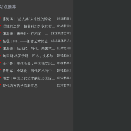
站点推荐
张海涛︱“超人类”未来性的悖论——不断定义的人类与超人本的两用困境
[主编档案]
理性的边界︱披着科幻外衣的哲学拷问
[艺术哲学]
张海涛︱未来世生存档案：未来学与未来艺术学的定义及思潮
[未来媒体艺术]
杨嘎︱NFT——加密艺术简史
[未来媒体艺术]
张海涛︱后现代、当代、未来艺术思潮的历史逻辑与特征
[艺术思潮]
鲍里斯·格罗伊斯︱艺术，技术与人文主义
[评论档案]
王小鲁︱主体渐显：中国独立纪录片20年的观察
[影像档案]
鲁明军︱全球化、当代艺术与中国社会变革
[评论档案]
段君︱中国当代艺术的初步国际化——20世纪90年代美术批评的窘境
[评论档案]
现代西方哲学流派汇总
[艺术哲学]