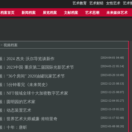
艺术教育
艺术财经
女性艺术
艺术
档案首页
新闻档案
展览档案
文献档案
艺术思潮
未来媒体艺术
>
视频档案
[2024-04-01 04:48]
频︱2024 杰夫·沃尔导览谈新作
[2024-01-22 05:14]
频︱2023中国·重庆第二届国际光影艺术节
[2023-03-20 10:49]
频︱“36个房间” 2020油罐玩家艺术节
[2022-12-25 08:13]
频︱5分钟看完《未来简史》
[2022-12-25 08:07]
频︱NFT领域全球十大加密数字艺术家
[2022-12-04 05:27]
频︱圆明园的艺术家
[2022-11-19 05:22]
频︱动态装置艺术
[2022-11-17 02:48]
频︱世界艺术大师威廉·肯特里奇
[2022-01-08 08:20]
频︱十年：唐昕