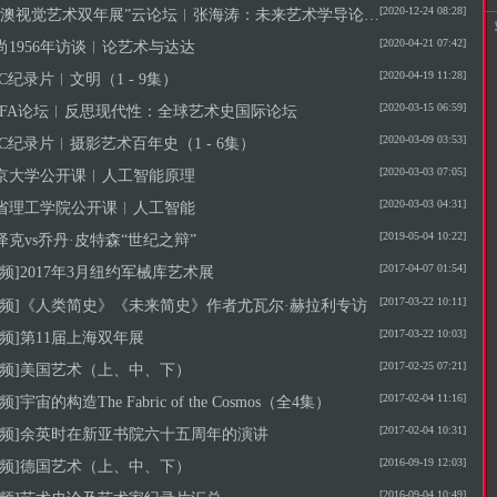
[2020-12-24 08:28]
港澳视觉艺术双年展”云论坛︱张海涛：未来艺术学导论—未来启示当代
[2020-04-21 07:42]
尚1956年访谈︱论艺术与达达
[2020-04-19 11:28]
BC纪录片︱文明（1 - 9集）
[2020-03-15 06:59]
AFA论坛︱反思现代性：全球艺术史国际论坛
[2020-03-09 03:53]
BC纪录片︱摄影艺术百年史（1 - 6集）
[2020-03-03 07:05]
京大学公开课︱人工智能原理
[2020-03-03 04:31]
省理工学院公开课︱人工智能
[2019-05-04 10:22]
泽克vs乔丹·皮特森“世纪之辩”
[2017-04-07 01:54]
视频]2017年3月纽约军械库艺术展
[2017-03-22 10:11]
视频]《人类简史》《未来简史》作者尤瓦尔·赫拉利专访
[2017-03-22 10:03]
视频]第11届上海双年展
[2017-02-25 07:21]
视频]美国艺术（上、中、下）
[2017-02-04 11:16]
频]宇宙的构造The Fabric of the Cosmos（全4集）
[2017-02-04 10:31]
视频]余英时在新亚书院六十五周年的演讲
[2016-09-19 12:03]
视频]德国艺术（上、中、下）
[2016-09-04 10:49]