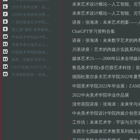
未来艺术设计概论—人工智能、元宇宙、
2020天美毕业季︱实验艺术学院毕业生优秀作品线上展厅（移动媒体艺术系）
未来艺术设计概论—人工智能、元宇宙、
2020中央美院毕业季︱研究生／设计学院
讲座︱张海涛：未来艺术档案——人工智能、生
广美跨媒体艺术学院教学展在大学城校区美术馆开幕
第三届“澜景·未来媒体学院奖”获奖作品展开幕式暨颁奖典礼
ChatGPT学习资料合集
中央美术学院设计学院本科生毕业作品展
讲座︱张海涛：未来数字艺术的跨
专家学者云端共论人工智能艺术与设计
川美讲座︱艺术的跨媒介实践系列讲座：张海涛／
中国美术学院跨媒体艺术学院的2023
媒体艺术21——2000年以来全球媒体艺术
推荐︱实验艺术学习书单／科技艺术
CAFA实验 EAST工作坊︱基因编辑工作坊招募基因编辑工作坊招募
鲁迅美术学院x多巴胺艺术科技︱首推元
天津美院讲座︱张海涛：未来艺术学概论
德国杜塞尔多夫艺术学院2022年夏
中国​美术学院2022年毕业展︱ZA
2022中央美术学院毕业作品展
清华美院讲座︱张海涛：未来学与未来艺术学思潮一一太
中央美术学院设计学院跨媒介创意
工作坊︱未来艺术学：宇宙与元宇宙——太空、
东西方七国媒体艺术教育系列线上