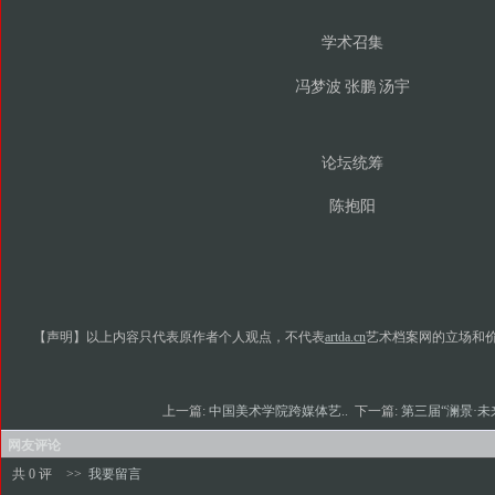
学术召集
冯梦波
张鹏
汤宇
论坛统筹
陈抱阳
【声明】以上内容只代表原作者个人观点，不代表
artda.cn
艺术档案网的立场和
上一篇:
中国美术学院跨媒体艺..
下一篇:
第三届“澜景·未
网友评论
共 0 评
>>
我要留言