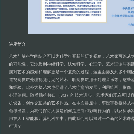
讲座简介
艺术与脑科学的结合可以为科学打开新的研究视角
艺术家可以从
，
的可能性
它涉及到神经科学
认知科学
心理学
艺术理论与实
，
、
、
、
脑对艺术的感知和理解更是一个复杂的过程
这里面涉及到多个脑
，
道视觉皮层处理视觉可见的艺术
听觉皮层用于处理音乐等
这些
，
，
和经验
此外大脑艺术也促进了艺术疗愈的发展
利用绘画
影像
。
，
、
心理健康
随着脑机接口
的技术进步
艺术家们现在可以
。
（BCI）
，
机设备
创作交互类的艺术作品
在本次讲座中
李澄宇教授将从
，
。
，
领域出发
为我们探讨大脑是如何是控制和影响行为的
以及科学
，
，
用在人工智能和计算机科学中
由此我们可以探讨一个新的艺术课
，
行进
？