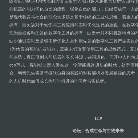
随着以
为代表的大语言模型的能力越来越被大众所认知与
ChatGPT
能机器的能力优化自己的流程
强化自己的能力
已经变成每一人
，
，
是现代教育与社会的理念大多还是基于传统的工业化思维
着重人
，
拥有
而欠缺对于知识与工具应用与实时优化迭代的重视
在数字
，
。
现为重视各种先进的数字化工具的拥有
缺乏针对不同机器特点的
，
缺少通过实时反馈链不断优化人类利用先进的数字化工具产生实效
为代表的智能机器能力
需要人们改变使用工具的思维范式
充
T
，
，
与劣势
真正做到人与机器的取长补短
共同进化
而其中人作为
，
，
，
范式
将能够决定人类在这一轮智能机器进步的时代
处于何
ot X
，
，
会
韦青先生将基于微软自身的实践和对智能机器发展路径的思考
。
的人机时代如何成长为与时俱进的学习者与实践者
。
12.9
论坛
合成生命与生物未来
|