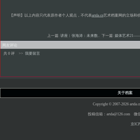
【声明】以上内容只代表原作者个人观点，不代表
artda.cn
艺术档案网的立场和
上一篇:
讲座︱张海涛：未来数..
下一篇:
媒体艺术21——2
网友评论
共 0 评
>>
我要留言
关于档案
Copyright © 2007-2026 art
投稿信箱：artda@126.com 微信
京ICP