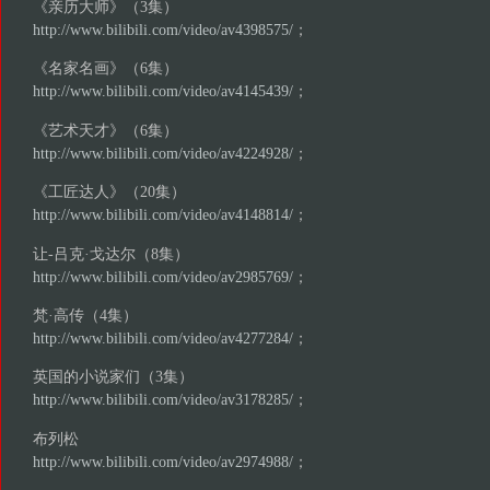
《亲历大师》（3集）
http://www.bilibili.com/video/av4398575/
；
《名家名画》（6集）
http://www.bilibili.com/video/av4145439/
；
《艺术天才》（6集）
http://www.bilibili.com/video/av4224928/
；
《工匠达人》（20集）
http://www.bilibili.com/video/av4148814/
；
让-吕克·戈达尔（8集）
http://www.bilibili.com/video/av2985769/
；
梵·高传（4集）
http://www.bilibili.com/video/av4277284/
；
英国的小说家们（3集）
http://www.bilibili.com/video/av3178285/
；
布列松
http://www.bilibili.com/video/av2974988/
；