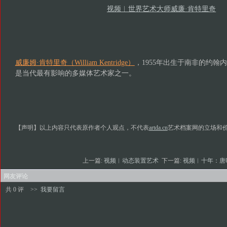
视频︱世界艺术大师威廉·肯特里奇
威廉姆·肯特里奇（William Kentridge）
，1955年出生于南非的约翰内斯堡
是当代最有影响的多媒体艺术家之一。
【声明】以上内容只代表原作者个人观点，不代表
artda.cn
艺术档案网的立场和
上一篇:
视频︱动态装置艺术
下一篇:
视频︱十年：
网友评论
共 0 评
>>
我要留言