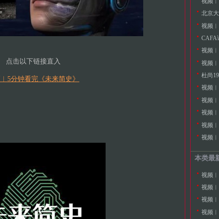
视频︱
北京大
视频︱
CAF
视频︱
点击以下链接直入
视频︱
杜尚1
频︱5分钟看完《未来简史》
视频︱
视频︱
视频︱
视频︱
视频︱
本类最
视频︱
视频︱
视频︱
视频︱