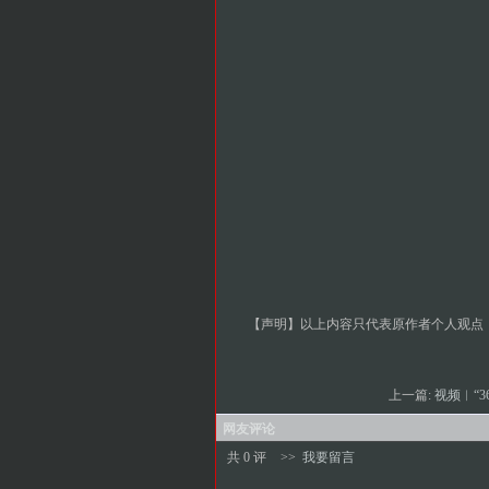
【声明】以上内容只代表原作者个人观点
上一篇:
视频︱“3
网友评论
共 0 评
>>
我要留言