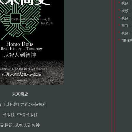
视频︱
视频︱
视频︱
视频︱
视频︱
未来简史
: [以色列] 尤瓦尔·赫拉利
出版社: 中信出版社
副标题: 从智人到智神