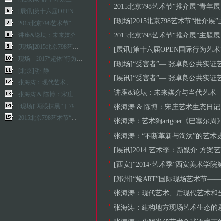
2015北京798艺术节“推介展”青年展
[展讯]第十六届OPEN国际行为艺术节—“合作”
[现场]2015北京798艺术节“推介
2015北京798艺术节“推介展”青年展：“架上”
2015北京798艺术节“推介展”主
讲座&论坛：未来媒介与当代艺术
[现场]2015北京798艺术节“推介展”主题展：新民间转换
[展讯]第十六届OPEN国际行为艺术
现场︱2017“超体”行为艺术·文献展
[现场]“受害者”— 张卓良公共实证
[北京]动· 静
[展讯]“受害者”— 张卓良公共实证
张海涛：现代艺术、后现代艺术和当代艺术的关系
讲座&论坛：未来媒介与当代艺术
张海涛 & 陈博：宋庄艺术生态日记（节选）
[现场]“两眼抹黑”︱798艺术节“推介展”个展系列
张海涛 & 陈博：宋庄艺术生态日
2015北京798艺术节“推介展”主题展：新民间转换
张海涛：艺术狗artgoer《巴塞尔
张海涛：“不断革新与淘汰”的艺术
[展讯]2014·艺术季：新媒介·方案
[西安]“2014·艺术季”西安美术
[郑州]“烩ART”国际现场艺术节—
张海涛：现代艺术、后现代艺术和
张海涛：建构地方现场艺术生态的意义—“郑州首届