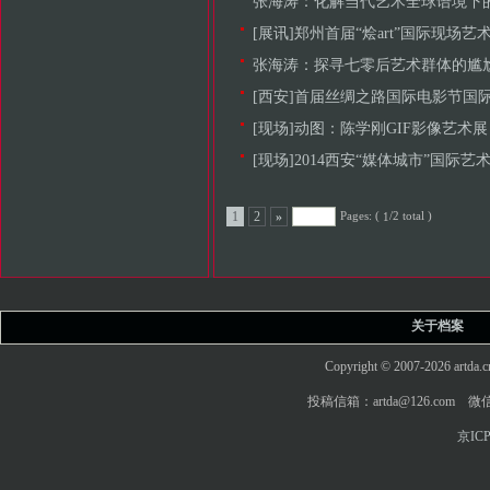
张海涛：化解当代艺术全球语境下
[展讯]郑州首届“烩art”国际现场艺
张海涛：探寻七零后艺术群体的尴
[西安]首届丝绸之路国际电影节国际短片单
[现场]动图：陈学刚GIF影像艺术展
[现场]2014西安“媒体城市”国际艺
Pages: (
/2 total )
1
2
»
1
关于档案
Copyright © 2007-2026 art
投稿信箱：artda@126.com 微信
京ICP