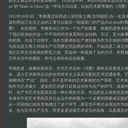
由主义最近的形式更加吻合。”[8]在这中间，有的作品甚至是以反生产的生产
na”的“Made in China”这一悖论方式出现，比如艺术家李燎的《消费》(
2012年10月9日，李燎通过应聘进入深圳富士康(龙华园区)当一名
直到用自己生活之余的工资可以购买一部该部门的产品iPad mini
费》。在此期间，李燎将自己作为一个生产的要素，彻底扔进资本
了我们所身处的这一不平等的经济体系和社会结构。不过，宏大叙
的初衷。在这个过程中，当作为客体的生产者转换为作为主体的消
与其说是主客之间或生产与消费之间边界的消失，不如说是二者之
我们日常生活角落的野蛮入侵。而这样一种直接了当的方式，所释
日常生活中的霸权，和与之相对的反抗能量。
弔诡的是，就像前面所言，作为艺术品的《消费》最终还是要进入
会，进入艺术家所反抗的全球资本主义及其支配的艺术流通体系。
画廊供应“产品”。因此，并不是所有的艺术家都把生产系统、艺术
制作为艺术媒介，更多的艺术家只是将这些作为生产的环节，或者
时，生产与艺术实践其实是一种分离的关系。作品的定义虽然也是
本身并不把艺术系统及其社会运作机制视为一个必要的因素或实践
从一开始他们就有意地绕过了这个环节，甚至也不将社会现实作为
会，也与艺术生产无关，而更多是诉诸艺术语言的实验，以及观念