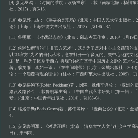
[9] 参见巫鸿：〈时间的维度：读杨福东〉，載《南辕北辙：杨福东
社，2015)，页6-13。
[10] 参见邱志杰：《重要的是现场》(北京：中国人民大学出版社，200
论》(上海：上海锦绣文章出版社， 2012)，页196-287。
[11] 鲁明军：《对话邱志杰》(北京：邱志杰工作室，2016年1月19
[12] 侯瀚如所谓的“非非官方艺术”，既是为了反对中心主义话语
以“非官方”为名的当代艺术，意在打开一个多元的、去中心化的文化
派”是一种为了区别于西方“再现”传统而基于中国历史文脉的艺术认
著，翁笑雨、李如一译：《在中间地带》(北京：金城出版社，2013)
论：一个颠覆再现的理论》(桂林：广西师范大学出版社，2009)，页Ⅰ
[13] 参见岳鸿飞(Robin Peckham)著，刘溪、戴伟平译校：〈
絡及及路径?〉，載鲁明军主编：《中国当代艺术研究》(第一辑：
變」)(北京：中国青年出版社，2014)，頁163-64。
[14] 格洛伊斯(Boris Groys)著，苏伟等译：《走向公众》(北京：金城
4。
[15] 参见鲁明军：《对话汪晖》(北京：清华大学人文与社会科学高等
日)，未刊稿。