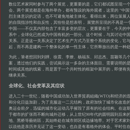
数位艺术家同时参与了两个展览，更重要的是，它们都试图呈现一
会。两个展览都是在海外举办，都有预设的海外观者，这里的 “中国
烈主体意识的定语，也不可避免地被主体化。看得出来，两位策展
的自我指涉性和自反性，其恰恰是想表明， 展覽所呈現的不再是一
中国——不仅其内部包含了丰富多变的层次，更重要在于，今天的
系中，全球化已然成为中国有机的一部分。这个时候，与其讨论中
关系。正是这一关系决定了艺术生产方式乃至整个系统的变化，它
起，而不再是建构一个整体化的单一性主体，它所释放出的是一种
为此，筆者想回到刘韡、徐震、李燎、杨福东、邱志杰、苗颖等几
案，透过他们的实践，尝试揭示这一多杂的主体面目。需要说明的
时间或其他的线索，而是置于一个共时性的框架中展开的，即便有
继承关系。
全球化、社会变革及其症状
进入二十一世纪，随着中国成功加入世界貿易組織(WTO)和经济的
和分化日益加剧，为了克服这一二元结构，政府加快了城市化改造的步
奥运会前夕，迅猛的城市化运动几乎摧毁了原有的社会结构。在这
于都市的扩张而不断向城外迁移，从上世纪90年代的圆明园到后来的
地、黑桥等藝術區，其始终处在城市郊区或边缘地带。对于艺术家
以说他是亲历并见证了这一变动，也自是有着格外的体会。平时住