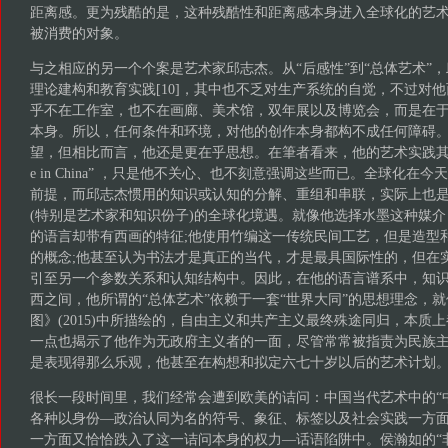
距离感。更为残酷的是，这种残酷性和距离感本身进入全球化的艺
被消费的对象。
与之相应的另一个个案是艺术家邱志杰。从“后感性”到“总体艺术”
理论建构和教育实践[10]，其中也不乏对生产系统的自觉，不过对
乎不在工作室，也不在画廊、美术馆，双年展以及博览会，而是在
本身。所以，任何条件和环境，对他的创作本身都构不成任何障碍
望，但相比而言，他还是更在乎思想。在筆者看来，他的艺术实践其实
e in China” ，只是他不关心、也不刻意强调这些而已。全球化在
前提，而邱志杰惯用的知识或认知的分解、重组和串联，实际上也
(特别是艺术家和知识份子)的全球化境遇。就像他选择水墨这种媒
的语言却带有西画的特征;他使用竹编这一传统民间工艺，但是造型
的概念;他甚至认为书法才是真正的当代，才是最具国际性的，但在
引至另一个参数关系和认知结构中。因此，在他的语言谱系中，知
西之间，他所谓的“总体艺术”依赖于一套“世界大同”的思想理念，
图》(2015)中所描绘的，自由主义和共产主义最终殊途同归，本质
一点也揭示了他作为无政府主义者的一面，尽管常常被指责为民族
是表现得那么乐观，他甚至在构想和拟定六七十岁以后的艺术计划。[1
很长一段时间里，我们经常会遭到欧美的诘问：中国当代艺术中的“中
各种以身份—政治认同为名的符号、象征、标签以及社会实践一方
一方面又恰恰跌入了这一诘问本身的权力—话语陷阱中。侯瀚如的“