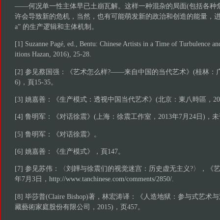
——何况单一性主体早已土崩瓦解。这样一种混杂的局面(包括各种
许会导致新的危机，当然，也有可能萌发新的政治和创造的能量，进而彻底摆脱
a” 的生产逻辑和主体机制。
[1] Suzanne Pagé, ed., Bentu: Chinese Artists in a Time of Turbulence an
itions Hazan, 2016), 25-28.
[2] 参见蔡国强：《艺术怎么样?——来自中国的当代艺术》(桂林：
6)，頁15-35。
[3] 姚嘉善：《生产模式：透视中国当代艺术》(北京：東八時區，200
[4] 鲁明军：《对话徐震》(上海：徐震工作室，2013年7月24日)，
[5] 鲁明军：《对话徐震》。
[6] 姚嘉善：《生产模式》，頁147。
[7] 参见苏伟：〈刘韡与徐震们的视觉迷宫：历史虚无主义?〉，《艺术
年7月3日，
http://www.tanchinese.com/comments/2850/
.
[8] 毕莎普(Claire Bishop)著，林宏涛译：《人造地狱：参与式
藏藝術家庭股份有限公司，2015)，页457。