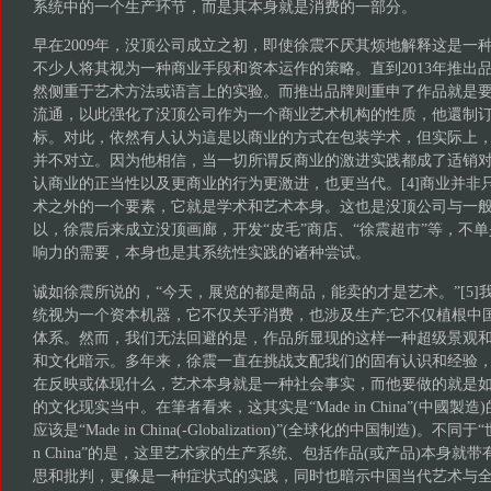
系统中的一个生产环节，而是其本身就是消费的一部分。
早在2009年，没顶公司成立之初，即使徐震不厌其烦地解释这是一
不少人将其视为一种商业手段和资本运作的策略。直到2013年推出品
然侧重于艺术方法或语言上的实验。而推出品牌则重申了作品就是
流通，以此强化了没顶公司作为一个商业艺术机构的性质，他還制
标。对此，依然有人认为這是以商业的方式在包装学术，但实际上
并不对立。因为他相信，当一切所谓反商业的激进实践都成了适销
认商业的正当性以及更商业的行为更激进，也更当代。[4]商业并非
术之外的一个要素，它就是学术和艺术本身。这也是没顶公司与一
以，徐震后来成立没顶画廊，开发“皮毛”商店、“徐震超市”等，不
响力的需要，本身也是其系统性实践的诸种尝试。
诚如徐震所说的，“今天，展览的都是商品，能卖的才是艺术。”[5]
统视为一个资本机器，它不仅关乎消费，也涉及生产;它不仅植根中
体系。然而，我们无法回避的是，作品所显现的这样一种超级景观
和文化暗示。多年来，徐震一直在挑战支配我们的固有认识和经验
在反映或体现什么，艺术本身就是一种社会事实，而他要做的就是
的文化现实当中。在筆者看来，这其实是“Made in China”(中國
应该是“Made in China(-Globalization)”(全球化的中国制造)。不同
n China”的是，这里艺术家的生产系统、包括作品(或产品)本身就
思和批判，更像是一种症状式的实践，同时也暗示中国当代艺术与