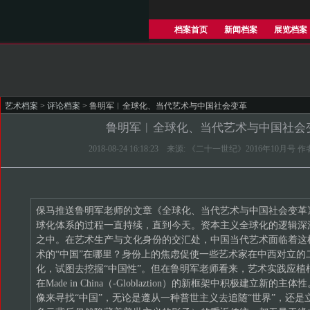
档案首页
新闻档案
展览档案
艺术档案
>
评论档案
> 鲁明军︱全球化、当代艺术与中国社会变革
鲁明军︱全球化、当代艺术与中国社会
2018-08-24 16:18:23 来源: 《二十一世纪》2016年10月号
保马推送鲁明军老师的文章《全球化、当代艺术与中国社会变革
球化体系的过程一直持续，直到今天。资本主义全球化的逻辑深
之中。在艺术生产与文化身份的交汇处，中国当代艺术面临着这
术的“中国”在哪里？身份上的焦虑促使一些艺术家在中西对立的
化，试图去挖掘“中国性”。但在鲁明军老师看来，艺术实践应植
在Made in China（-Globlaztion）的新框架中积极建立新
像来寻找“中国”，无论是遵从一种普世主义去追随“世界”，还