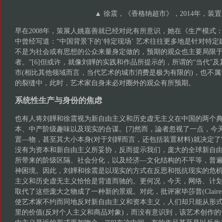
▲ 徐震，《香格纳超市》，2014年，装置
早在2008年，策展人姚嘉善就已经对此有所意识，她在《生产模式
中曾经写道：“中国背景下的‘特定现场’ 艺术往往更多地是针对特
不是为社会或有思想的公众来量身定做的，预期的观众也主要局限
者。”[6]但或许，就像刘韡的实践和作品所提示的，所谓的“当代”
市(相比其他领域而言，当代艺术的城市消费是极为有限的)，也不
的裂缝中，此时，艺术家自身未必对圈外的观众有所预期。
系统性生产与身份的焦虑
也有人将刘韡和徐震视为新自由主义和历史虚无主义在中国的两个
本、中产阶级趣味以及现实的合谋。[7]然而，論者忽视了一点，今
置—物，甚至其大小本身(对于刘韡而言，还包括装置材料)就决定
没有为资本和新自由主义所妥协，反而提示我们，庞大的全球新自
所带来的阶级区隔、社会分化，以及经济—文化结构的不平等，普
神困境。因此，刘韡和徐震是以现实的方式在反思和抵抗现实的危
主义和历史虚无主义恰恰是背道而驰的。更何况，今天，网络、计
取代了这些庞大之物成了一种新的景观。对此，批评家毕莎普(Claire B
使艺术家不约而同地反对新自由主义和资本主义，人们却只能从形
里的价值(反对个人主义和商品对象)，而没有意识到，该艺术创作