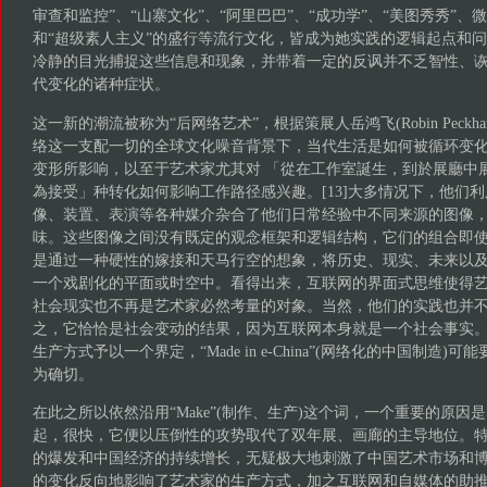
审查和监控”、“山寨文化”、“阿里巴巴”、“成功学”、“美图秀秀”
和“超级素人主义”的盛行等流行文化，皆成为她实践的逻辑起点和
冷静的目光捕捉这些信息和现象，并带着一定的反讽并不乏智性、
代变化的诸种症状。
这一新的潮流被称为“后网络艺术”，根据策展人岳鸿飞(Robin Peck
络这一支配一切的全球文化噪音背景下，当代生活是如何被循环变
变形所影响，以至于艺术家尤其对 「從在工作室誕生，到於展廳中
為接受」种转化如何影响工作路径感兴趣。[13]大多情况下，他们
像、装置、表演等各种媒介杂合了他们日常经验中不同来源的图像
味。这些图像之间没有既定的观念框架和逻辑结构，它们的组合即
是通过一种硬性的嫁接和天马行空的想象，将历史、现实、未来以
一个戏剧化的平面或时空中。看得出来，互联网的界面式思维使得
社会现实也不再是艺术家必然考量的对象。当然，他们的实践也并
之，它恰恰是社会变动的结果，因为互联网本身就是一个社会事实
生产方式予以一个界定，“Made in e-China”(网络化的中国制造)可能要比“
为确切。
在此之所以依然沿用“Make”(制作、生产)这个词，一个重要的原因是
起，很快，它便以压倒性的攻势取代了双年展、画廊的主导地位。特别
的爆发和中国经济的持续增长，无疑极大地刺激了中国艺术市场和
的变化反向地影响了艺术家的生产方式，加之互联网和自媒体的助