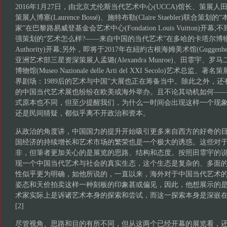
2016年1月27日，由北京尤伦斯当代艺术中心(UCCA)馆长、策展人田霏宇(Ph
策展人博塞(Laurence Bossé)、施特布勒(Claire Staebler)联
家”在巴黎路易威登基金会艺术中心(Fondation Louis Vuitton)
强策划的“艺术怎么样?——来自中国的当代艺术”在多哈的卡塔尔博物馆管理局
Authority)开幕;另外，即将于2017年在紐約古根海姆美术馆(Guggenh
亚洲艺术部三星资深策展人孟璐(Alexandra Munroe)、田霏宇、
博物馆(Museo Nazionale delle Arti del XXI Secolo)艺术
界剧场：1989后的艺术与中国”大展也正在筹备当中。除此之外，
的中国当代艺术展也纷纷在欧美或海外举办。且不论其动机如何—
式原本也不同，但至少提醒我们，为什么一时间会出现这样一个现象
还是民间猜疑，都似乎离不开政治和资本。
从政治的角度讲，中国国力的提升开始吸引更多来自西方的好奇的目
国经济的持续增长和艺术市场的繁荣也是一个极大的诱惑。这些对
非，但筆者更加关心的是展览的思路、结构和态度。按照田霏宇的说
现一个中国当代艺术与社会的真实生态，这个生态是复杂的、多面的[
性似乎更为明确，如他所说的，一直以来，海外对于中国当代艺术
姿态和天价拍卖这样一种刻板的印象甚或偏见，因此，他想展示的
术家实际上是诉诸艺术本身的探索和尝试，而这一探索本身是深嵌
[2]
尽管视角、思路和目的有所不同，但从这两个已经开幕的展览看，