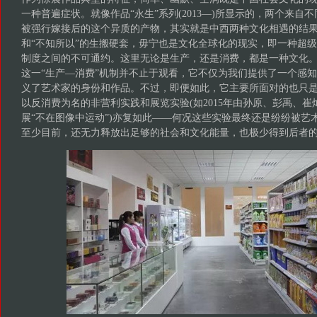
一种普遍症状。就像作品“永生”系列(2013—)所显示的，两个来自
被强行嫁接后的这个异质的产物，其实就是中西两种文化相遇的结果
和“不知所以”的生搬硬套，毋宁也是文化全球化的现实，即一种超
制度之间的不可通约。这里无论是生产，还是消费，都是一种文化
这一“生产—消费”机制并不止于观看，它不仅为我们提供了一个感
义了艺术家的身份和作品。不过，即便如此，它主要所面对的也只
以反消费为名的非营利实践和展览实验(如2015年由孙原、彭禹、
展“不在图像中运动”)亦复如此——何况这些实验最终还是纷纷被艺
至少目前，还无力释放出足够的社会和文化能量，也极少得到后者