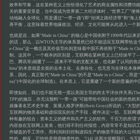
效率和节奏，这在某种意义上恰恰强化了艺术的商业属性和消费功
关的重要背景是，当中国成为世界第二大经济体时，“世界工厂”便
动地融入全球化，而是通过“一带一路”(即“丝绸之路经济带”和“海上
再平衡，这意味着世界地缘政治、经济、文化可能将从此进入一个
也就是说，如果“Made in China” 的核心是中国依附于1990年
的话，那么，以WTO为主导的体系显然已经不能适应互联网带给这个时代
e-China”这一概念及其价值导向则意味着中国不再依附于“Made in C
制。这其中，一个根本的区别是，互联网在某种意义上已经抹平了—
巴、腾讯等)颠覆了——原来不平等的支配关系，也化解了认同的焦虑。可以说
hina”的本质就是全面的去本土化、去身份化，也无意与全球化本
系，因此，真正取代“Made in China”的不是“Made in e-China”，而是“Made i
na)”(中国化的全球制造)。在本质上，它是重建了一个新的普遍的中
即便如此，我们也不能无视一度以美国主导的跨太平洋伙伴关系(The Trans-Paci
TPP)的施压，亦无法预料“一带一路”可能带给中国社会的新的危机
就像著名艺术史学者、策展人格罗伊斯(Boris Groys)所说的，“
互联网的物质基础和虚拟现实的生产手段，硬件决定一切。互联网
种有趣的组合：资本主义的硬件和共产主义的软件。千百万的所谓‘
内容放在互联网上发表，他们得不到任何报偿，内容常常不是知识
作键盘的手工劳作。而利润则归控制虚拟生产的物质手段的大公司
性的，相反，它恰恰是彻底物质性的。”[14] 这再次提醒我们，当