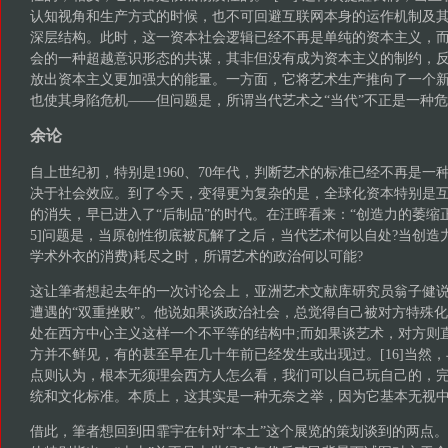
认知视角和生产方式的时候，也不可回避互联网本身的运作机制及
深层结构。此时，这一资本社会逻辑已经不再是单纯的资本主义，
会的一种超越意识形态的共谋，其非但没有成为资本主义的制约，
放出资本主义更加强大的能量。一方面，它将艺术生产推向了一个新
也使其身陷危机——但问题是，所谓当代艺术之“当代”不正是一种危
余论
自上世纪初，特别是1960、70年代，判断艺术的标准已经不再是一
决于社会效应。到了今天，变得更为复杂的是，全球化资本特别是
的消失，早已进入了“后制品”的时代。在汪晖看来：“创造力的萎缩正
5]问题是，当原创性彻底被瓦解了之后，当代艺术何以自处?当创造
学术外衣的消费)耗尽之时，所谓艺术的政治何以可能?
这让筆者想起去年的一次讨论会上，亚洲艺术文献库研究员翁子健
遭遇的“双重挫败”。他说如果谈政治社会，总觉得自己被对方特殊
处在西方中心主义这样一个不平等的结构中;而如果谈艺术，对方则
方并不鲜见，有的甚至早在几十年前已经发生或出现过。[16]当然
点则认为，根本无须理会西方人怎么看，我们可以自己玩自己的，
统和文化标准。本质上，这其实是一种无奈之举，因为它基本无视
借此，筆者想回到田霏宇在针对“本土”这个展览的策划谈到的两点。