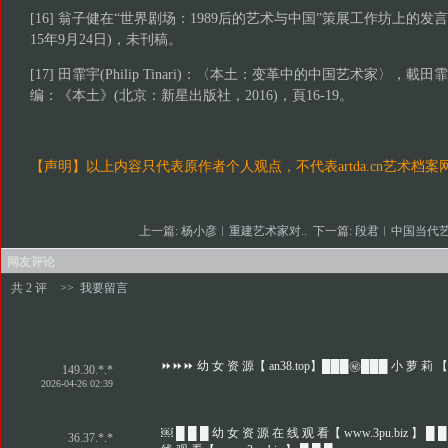
[16] 翁子健在“世界剧场：1989后的艺术与中国”策展工作坊上的发
15年9月24日)，未刊稿。
[17] 田霏宇(Philip Tinari)：〈本土：变革中的中国艺术家〉，載田霏宇、博
编：《本土》(北京：新星出版社，2016)，頁16-19。
【声明】以上内容只代表原作者个人观点，不代表
artda.cn
艺术档案
上一篇:
杨小彦︱重建艺术家对..
下一篇:
段君︱中国当代艺
网友评论
共 2 评
>>
我要留言
⏩⏩⏩ 幼 女 资 源【 an38.top】███㊙️███ 小 萝 莉 【
149.30.*.*
2026-04-26 02:39
￼ █ █ █ 幼 女 资 源 在 线 观 看【 www.3pu.biz 】 █ █
36.37.*.*