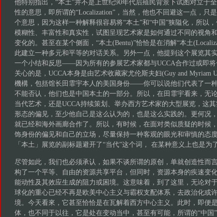
他特别指出，“本土”并不是上世纪90年代后殖民背景下试图对立于
性的意思，即所谓的“Localization”，当然，他也不回避这一点，
个意思，因为这样一种解释很容易将“本土”和“中国”狭隘化，所以，
模糊性、丰富性和真实性，试图呈现艺术家是如何通过不同的视角
变化的。甚至在某个侧面，“本土(Bentu)”恰恰是在消解“本土(Localiza
此建立一种多元和平等的对话关系。另外一点，他提到这个展览其实
一个小结和反思——因为所有的参展艺术家都与UCCA合作过或即将合
关心的是，UCCA本身是由艺术收藏家尤伦斯夫妇(Guy and Myriam 
機構，包括馆长田霏宇本人的美国身份——你可以说他们代表了一
不能否认，他们也是中国本土的一部分。所以，在田霏宇看来，无
当代艺术，还是UCCA持续策划、举办西方艺术家的大型展览，这
形态的偏见，至少他自己是这么认为的，也是这么实践的。更何况
就已经和海外画廊合作了。所以，有时候，在面对类似质疑的时候
饰身份的偏见和自己的立场，尽量保持一种客观的眼光和审慎的态
「本土」展览的副标题避开了“当代”这个词， 在某种意义上也是为
尽管如此，我们也必须承认，如果不谈所谓的原创，单就创造性而
构了一个平等、自由的资源共享平台，但同时，资源本身的疾速变
能动性及其效应生成的阻力或困境。这意味着，到了这里，无论对
球化的重心已经不再是欧美中心主义与霸权支配体系，去政治化或
境。今天看來，它甚至恰恰是在瓦解着西方中心主义。此时，即便
体，也不同于以往，它是处在变动当中，甚至有可能，所谓的“中国