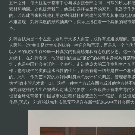
五环之外，每天往返于都市中心与城乡接合部之间，日常的所见和
素材和动因。这也提示我们，他最初选择被废弃的家具、电器等作
的。若以此再来检视他利用这些旧材料所构建的装置及其形式(包括
不难发现，刘韡高度的形式抽离中，实际上潜在着一个具象的城市
本。
刘韡自认为是一个左派，这对于大多人而言，或许有点难以理解。但
人民的一边”并非是对大众趣味的一种迎合和再现，而是从一个当代
以人民的现实生存经验一种真实的视觉感知和有态度的反思。这一
系统中。在刘韡看来，他所使用的这些“廉价”的材料本身就具有某
忆，也是中国社会变迁的一个表征。走进他庞大的工作室和生产车
作，也有现代的类似流水线性的生产，但所有这一切都是在一个相
的。此时，作为艺术家的刘韡同时身兼总设计和总调度、管理者等
为“行政主管艺术家” [3]。这样一种生产方式在西方或其他地方并
像刘韡这样的大生产规模和对速度的要求，不仅取决于资本主导的
也是全球化背景下中国城市化进程和社会变迁的一个缩影。而这也足
作品(形式)，刘韡的认知和实践无不深嵌在新世紀以來中国社会巨