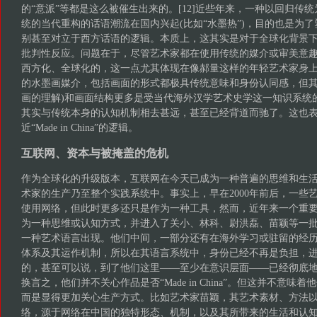
的“意派”等都是这么被催生出来的。[12]近些年来，一种以回归传
统的当代重构的话语潮流在国内兴起(比如“水墨热”)，目的也是为
别甚至对立于西方话语的逻辑。本质上，这其实是对于全球化背景下的 "Mad
批判性反应。问题在于，尽管艺术家都在使用传统的媒介或审美意
西方化、全球化的，这一点尤其体现在像郝量这样的年轻艺术家身
的水墨画媒介，包括画面的形式都极具传统意味和身份认同感，但其
画的理解)和画面结构更多是受当代海外汉学艺术史学这一知识系统
其实与传统本身的认知机制相去甚远，甚至已经背道而驰了。这也
近“Made in China”的逻辑。
互联网、资本与被掩盖的危机
作为全球化的升级版本，互联网在今天已成为一种普遍的思维和生
术家的生产乃至整个实践系统中。事实上，早在2000年前后，一些
使用网络，但此时更多还只是作为一种工具，然而，近年来一个重
为一种思维或认知方式，并进入了关小、林科、尉洪磊、苗颖等一
一种艺术语言出现。他们中间，一部分还有在海外学习或驻留的经
体系及其运作机制，所以在其语言系统中，身份已经不再是负担，
的，甚至可以说，到了他们这里——至少在意识层面——已经彻底地去“Mad
换言之，他们并不关心作品是否“Made in China”。但这并不意
而是显得更加关心生产方式。比如艺术家苗颖，其艺术素材、方法
络，源于网络在中国的独特形态、机制，以及其所带来的生活和认知