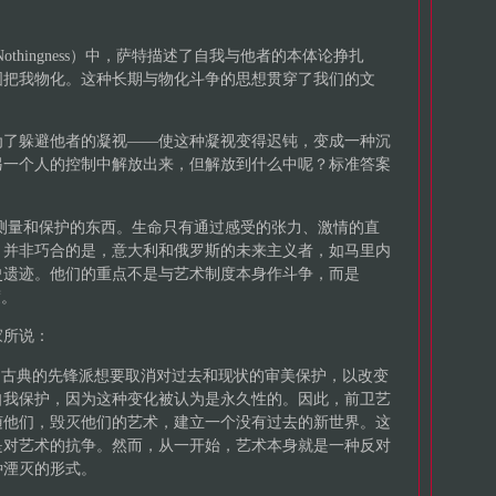
 Nothingness）中，萨特描述了自我与他者的本体论挣扎
图把我物化。这种长期与物化斗争的思想贯穿了我们的文
为了躲避他者的凝视——使这种凝视变得迟钝，变成一种沉
另一个人的控制中解放出来，但解放到什么中呢？标准答案
是可以及时测量和保护的东西。生命只有通过感受的张力、激情的直
。并非巧合的是，意大利和俄罗斯的未来主义者，如马里内
史遗迹。他们的重点不是与艺术制度本身作斗争，而是
度。
家所说：
。古典的先锋派想要取消对过去和现状的审美保护，以改变
自我保护，因为这种变化被认为是永久性的。因此，前卫艺
随他们，毁灭他们的艺术，建立一个没有过去的新世界。这
是对艺术的抗争。然而，从一开始，艺术本身就是一种反对
种湮灭的形式。