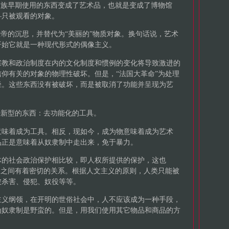
贵族早期使用的东西变成了艺术品，也就是变成了博物馆
—只被观看的对象。
上帝的沉思，并替代为“美丽的”物质对象。换句话说，艺术
开始它就是一种现代形式的偶像主义。
宗教和政治制度在内的文化制度和惯例的变化将导致激进的
仰有关的对象的物理性破坏。但是，“法国大革命”为处理
径。这些东西没有被破坏，而是被取消了功能并呈现为艺
种新型的东西：去功能化的工具。
意味着成为工具。相反，现如今，成为物意味着成为艺术
品正是意味着从奴隶制中走出来，免于暴力。
体的社会政治保护相比较，即人权所提供的保护，这也
文之间有着密切的关系。根据人文主义的原则，人类只能被
被杀害、侵犯、奴役等等。
主义纲领，在开明的世俗社会中，人不应该成为一种手段，
为奴隶制是野蛮的。但是，用我们使用其它物品和商品的方