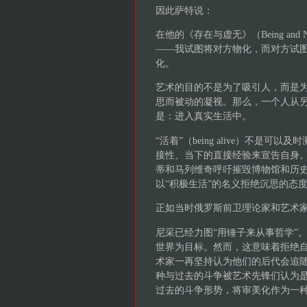
因此萨特说：
在他的《存在与虚无》（Being and
——我试图将对方物化，而对方试
化。
艺术的目的不是为了吸引人，而是
思而被动的凝视。那么，一个人从
是：进入真实生活中。
“活着”（being alive）不
接性、当下的直接经验来宣告自身
蒂和马列维奇呼吁摧毁博物馆和历
以“积极生活”的名义拒绝沉思的态
正如当时俄罗斯前卫理论家和艺术
尼采已经力图“用锤子来从事哲学”
世界为目标。然而，这意味着拒绝
术家一再坚持认为他们的后代会追
种与过去的斗争被艺术先锋们认为
过去的斗争形势，将审美化作为一