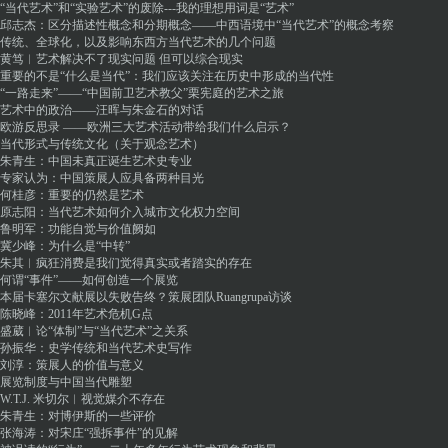
“当代艺术”和“实验艺术”的废除---我的理想用词是“艺术”
邱志杰：区分描述性概念和分期概念――中西语境中“当代艺术”的概念考察
传统、全球化，以及影响东西方当代艺术的几个问题
黄笃︱艺术解决不了现实问题 但可以综合现实
重要的不是“什么是当代”：我们应该关注在历史中形成的当代性
“一路走来”——“中国前卫艺术教父”栗宪庭的艺术之旅
艺术中的政治——汪晖与朱金石的对话
欧游反思录 ——欧洲三大艺术活动带给我们什么启示？
当代形式与传统文化（关于观念艺术）
朱青生：中国未真正诞生艺术史专业
专家认为：中国策展人应具备两种目光
何桂彦：重要的仍然是艺术
原志阳：当代艺术如何介入城市文化权力空间
鲁明军：功能自觉与价值阙如
冀少峰：为什么是“中转”
朱其︱疯狂消费是我们觉得真实或者踏实的存在
何谓“事件”——如何创造一个展览
本届卡塞尔文献展以失败告终？策展团队Ruangrupa访谈
陈晓峰：2011年艺术危机G点
盛葳︱论“体制”与“当代艺术”之关系
孙振华：史学传统和当代艺术史写作
刘淳：策展人的价值与意义
展览制度与中国当代雕塑
W.T.J. 米切尔︱视觉媒介不存在
朱青生：对博伊斯的一些评价
张海涛：对宋庄“强拆事件”的见解