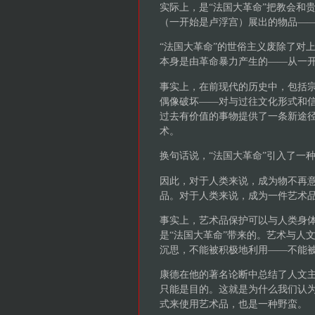
实际上，是“法国大革命”把教会和
（一开始是卢浮宫）展出的物品—
“法国大革命”的世俗主义废除了对
本身是由革命暴力产生的——从一
事实上，在前现代的历史中，包括
偶像破坏——对与过往文化形式和信
过去有价值的事物提供了一条新途
术。
换句话说，“法国大革命”引入了一
因此，对于人类来说，成为物不再
品。对于人类来说，成为一件艺术
事实上，艺术品保护可以与人类身
是“法国大革命”带来的。艺术与人
沉思，不能被积极地利用——不能
康德在他的著名论断中总结了人文
只能是目的。这就是为什么我们认
式来使用艺术品，也是一种野蛮。