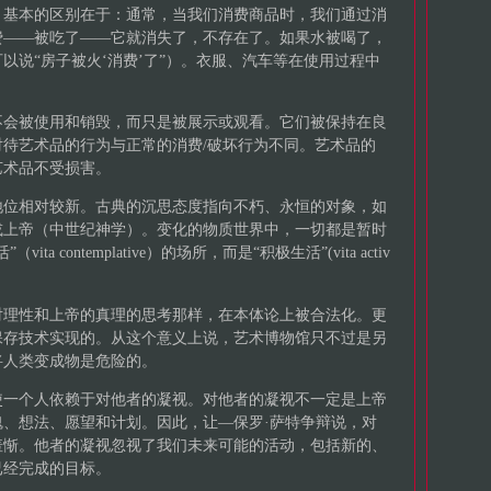
。基本的区别在于：通常，当我们消费商品时，我们通过消
费——被吃了——它就消失了，不存在了。如果水被喝了，
以说“房子被火‘消费’了”）。衣服、汽车等在使用过程中
不会被使用和销毁，而只是被展示或观看。它们被保持在良
待艺术品的行为与正常的消费/破坏行为不同。艺术品的
艺术品不受损害。
地位相对较新。古典的沉思态度指向不朽、永恒的对象，如
或上帝（中世纪神学）。变化的物质世界中，一切都是暂时
 contemplative）的场所，而是“积极生活”(vita activ
对理性和上帝的真理的思考那样，在本体论上被合法化。更
保存技术实现的。从这个意义上说，艺术博物馆只不过是另
将人类变成物是危险的。
使一个人依赖于对他者的凝视。对他者的凝视不一定是上帝
、想法、愿望和计划。因此，让—保罗·萨特争辩说，对
羞惭。他者的凝视忽视了我们未来可能的活动，包括新的、
已经完成的目标。