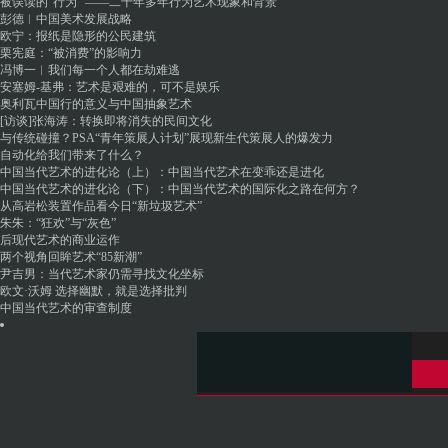
被误读的“行为” ——二十年多年行为艺术现象和背景
彭德︱中国美术发展战略
欧宁：报纸是隐形的公民建筑
栗宪庭：“被消费”的影响力
冯博一︱我们每一个人都在劫难逃
安塞姆-基弗：艺术是艰难的，可不是娱乐
奥利瓦中国行的意义与中国抽象艺术
[访谈]张海涛：转换即将消失的民间文化
与传统碰撞？PSA“青年策展人计划”展现新生代策展人的爆发力
自动化给我们带来了什么？
中国当代艺术的进化论（上）：中国当代艺术在变乖还是进化
中国当代艺术的进化论（下）：中国当代艺术的国际化之路在何方？
从高岩松装置作品看今日“新垃圾艺术”
朱朱：“狂欢”与“灰色”
后现代艺术的商业运作
两个视角回眸艺术“85新潮”
尹吉男：当代艺术家仍需寻找文化坐标
欧文·沃姆 选择幽默，就是选择批判
中国当代艺术的审查制度