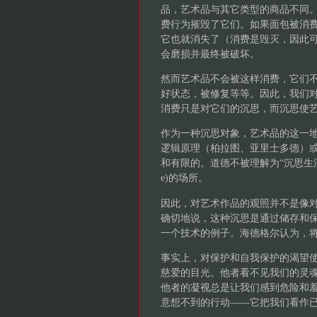
品，艺术品与其它类型的商品不同
费行为摧毁了它们。如果面包被消
它也就消失了（消费是毁灭，因此可
会磨损并最终被破坏。
然而艺术品不会被这样消费，它们
好状态，被修复等等。因此，我们对
消费只是对它们的沉思，而沉思使
作为一种沉思对象，艺术品的这一
逻辑原理（柏拉图、亚里士多德）
和有限的。道德不被理解为“沉思生活”（vita
e)的场所。
因此，对艺术作品的观照并不是像
确切地说，这种沉思是通过储存和
一个技术的例子。海德格尔认为，
事实上，对保护和自我保护的渴望
慈爱的目光。他者看不见我们的灵魂
他者的凝视总是让我们感到危险和
意想不到的行动——它把我们看作