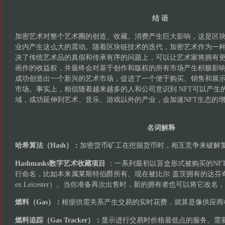
结 语
加密艺术对整个艺术圈的创造、收藏、消费产生巨大影响，这是区
业内产生这么大的震动。随着区块链技术的迭代，加密艺术作为一
决了传统艺术品的真假和传承有序的问题上，可以让艺术家将拥有
画作的收益权，并最终会对基于创作和版权的所有市场产生积极影
成功创造出一个新兴的艺术市场，促进了一个便于购买、销售和展
市场。事实上，相信随着越来越多的人和公司意识到 NFT可以产生
域，成功延伸到艺术、音乐、游戏以外的产业，会加速NFT生态的
名词解释
哈希算法（Hash）：
加密货币矿工在挖掘货币时，相互竞争来破解
Hashmasks数字艺术收藏项目
：一系列最初以盲盒形式被购买的NF
行命名，比如本来属莱斯特伯爵所有、现在被比尔·盖茨拥有的达芬奇
ex Leicester）。当你准备再次出售时，新的拥有者也可以将它改
燃料（Gas）：
根据供需关系产生交易的实时花费，就算是像供应商
燃料追踪（Gas Tracker）：
显示进行交易时价格最低点的服务。需要