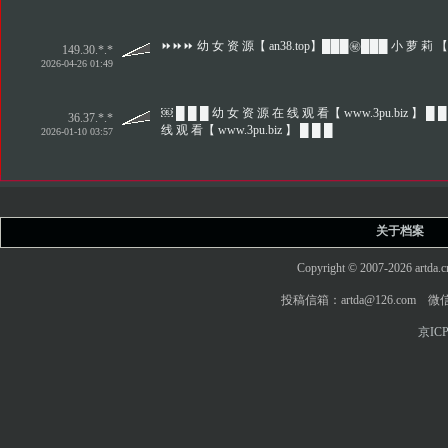
⏩⏩⏩ 幼 女 资 源【 an38.top】███㊙️███ 小 萝 莉 【
149.30.*.*
2026-04-26 01:49
￼ █ █ █ 幼 女 资 源 在 线 观 看【 www.3pu.biz 】 █ █
36.37.*.*
线 观 看【 www.3pu.biz 】 █ █ █
2026-01-10 03:57
关于档案
Copyright © 2007-2026 art
投稿信箱：artda@126.com 微信
京ICP