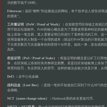
示的数字低于100时。
Etherscan：
追踪“燃料”到达最低点的网站，有个技术达人曾告诉我
的朋友”。
工作量证明（PoW / Proof of Work）：
在加密货币区块链之前就已
用于阻击垃圾邮件。PoW的核心概念是为了需要使用某种特定的服
链上添加一笔交易，某人需要证明已经进行了某种形式的工作。这
使用该服务的人制造一个合理的成本（就运行PoW算法的计算机能
千次甚至数百万次该服务的则变得十分昂贵。如此一来，攻击或扰乱
高昂。
权益证明（PoS / Proof of Stake）：
权益证明的概念是让矿工们用他
券，在区块链上添加区块并挣得交易费。若是往区块链账簿上添加
将受到惩罚，失去所投入的货币。这样的做法会较少涉及计算，从而
DeFi ：
去中心化金融
战利品盒（Loot Box）：
是指一笔你不知道自己买到了什么NFT的
会揭晓。
NCT（name-change token）：
Hashmask里的命名更改代币。
NIFTX = NFT交易：
是一个从你的NFT收藏中获取同质化加密代币