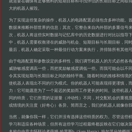
就需要在确保有足够燃料的短期目标和寻找伴侣的长期目标之间取
大的机器人摧毁。
为了实现这些复杂的操作，机器人的电路配置必须包含多种功能。
数据来推断外部世界的信息；其次，它整合来自内外部的多重信号
次，机器人将这些实时数据与记忆库中的历史数据进行对比以指导
中，机器人需要权衡潜在的威胁与机会、短期目标与长期目标，同
最后，机器人确定采取一种最佳行动方案来执行，并排除所有其他
由于电路配置和参数设定的多样性，我们调节机器人的方式必然各
威胁敏感度调高一些，而把奖励敏感度调低一些。而我可能会以不
令其实现短期与长期目标之间的独特平衡。随着时间的推移和情境
使机器人表现出不同的行为模式。你的机器人可能表现得更谨慎，
力：它可能愿意为了一个延迟的奖励而工作更长的时间。这些机器
同的特质，它们所需的证据量（冲动性）不同，对交配机会的重视
或情境的关注度（好奇心）各异。简而言之，我们的机器人就像你
当然，就像你我一样，它们并没有选择这些特质的权力。尽管这些
学习和适应各种场景，但所有这些学习过程最终都反映在它们做决
名的自由意志怀疑论者萨姆·哈里斯b（Sam Harris）恰如其分地