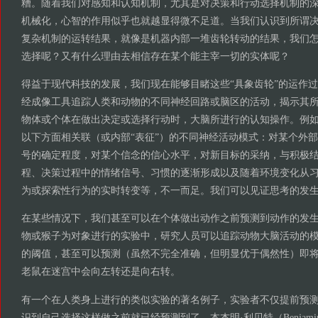
糟。随着我们对感知和认知机制，尤其是对决策和行动选择机制的
机械化，心智的作用似乎也就越显得微不足道。当我们认识到所谓
复杂机制的运转结果，就像是机器内部一堆齿轮转动的结果，我们
选择呢？又有什么理由去相信存在某个能主宰一切的实体呢？
得益于现代科技的发展，我们现在能够目睹这些“具象齿轮”的运作
经成像工具追踪人类和动物的不同神经回路或脑区的活动，揭示其
物体或个体在做出决定或选择行动时，大脑所进行的认知操作。例
以下方面相关联（或内部“表征”）的不同神经活动模式：对某个外
号的确定程度，对某个信念的信心水平，对新目标的采纳，与积极
程、决策过程中的情绪信号、习惯的逐渐形成以及随着环境变化从
为或探索性行为的实时转变等，不一而足。我们可以见证思考的
在某些情况下，我们甚至可以在个体做出动作之前预测到动作的发
物或猴子为对象进行的实验中，研究人员可以追踪动物大脑活动的
的阈值，甚至可以预测（虽然不完全准确，但明显优于偶然性）即
老鼠在迷宫中会向左转还是向右转。
有一个在人类身上进行的类似实验的著名例子，实验者不仅提前预
识到自己选择这样做之前就已经预测到了。本杰明·利贝特（Benjamin 