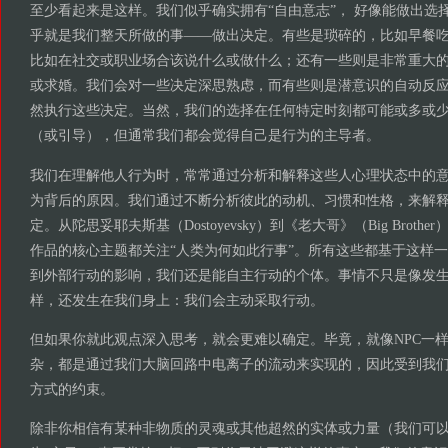
至少看起来是这样。我们似乎确实拥有“自由意志”， 好像能做出选
乎就是我们整天所做的事——做出决定。有些是琐碎的，比如早餐
比如在社交或职业场合该说什么或做什么；还有一些则是非常重大
或求婚。我们会对一些决定深思熟虑，而有些则是潜意识的自动反
然执行这些决定。当然，我们的选择在任何特定时刻都可能或多或
（或引导），但通常我们都会觉得自己是行为的主导者。
我们在理解他人行为时，常常通过分析和解释这些人心理状态中的
为背后的原因。我们通过不断分析彼此的动机、习惯和性格，来解
定。从陀思妥耶夫斯基（Dostoyevsky）到《老大哥》（Big Brot
作品的核心主题都关注“人类为何如此行事”。所有这些都基于这样
到外部行动的影响，我们还是能自主行动的个体。事情不只是像发
样，还发生在我们身上：我们会主动采取行动。
但如果你就此观点深入思考，就会更难以确定。毕竟，就像NPC一
杂，都是通过我们大脑回路中电离子的流动来实现的，因此受到我们
方式的约束。
除非你相信有某种非物质的灵魂或其他超然的实体或力量（我们可以