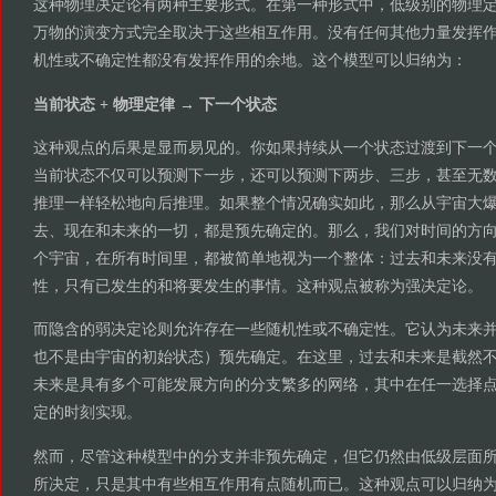
这种物理决定论有两种主要形式。在第一种形式中，低级别的物理
万物的演变方式完全取决于这些相互作用。没有任何其他力量发挥
机性或不确定性都没有发挥作用的余地。这个模型可以归纳为：
当前状态 + 物理定律 → 下一个状态
这种观点的后果是显而易见的。你如果持续从一个状态过渡到下一
当前状态不仅可以预测下一步，还可以预测下两步、三步，甚至无
推理一样轻松地向后推理。如果整个情况确实如此，那么从宇宙大
去、现在和未来的一切，都是预先确定的。那么，我们对时间的方
个宇宙，在所有时间里，都被简单地视为一个整体：过去和未来没
性，只有已发生的和将要发生的事情。这种观点被称为强决定论。
而隐含的弱决定论则允许存在一些随机性或不确定性。它认为未来
也不是由宇宙的初始状态）预先确定。在这里，过去和未来是截然
未来是具有多个可能发展方向的分支繁多的网络，其中在任一选择
定的时刻实现。
然而，尽管这种模型中的分支并非预先确定，但它仍然由低级层面
所决定，只是其中有些相互作用有点随机而已。这种观点可以归纳