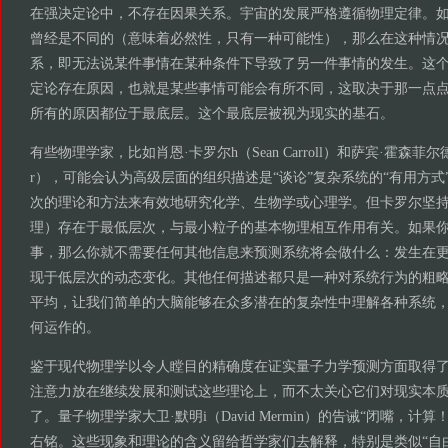
在强决定论中，不存在因果关系。宇宙的发展严格遵循物理定律。
曾经是不同的（意味着必然性，只有一种可能性），那么在这种情
系，即无法说某件事情在某种条件下导致了另一件事情的发生。这
定论存在原因，也就是某些事情可能会有所不同，这取决于那一点
所有的原因都位于最底层。这个最底层被视为现实的基石。
有些物理学家，比如肖恩·卡罗尔h（Sean Carroll）和萨宾·霍森菲尔德（Sabi
r），可能会认为高级层面的组织描述是“谈论”复杂系统的“有用方式
次的理论和方法来有效地研究化学、生物学或心理学。但卡罗尔坚
理）存在于最低层次，与最小粒子的基本物理相互作用有关。如果
事，那么你就不需要任何其他信息来预测系统将会做什么：发生在
现于低层次的动态变化。其他任何描述都只是一种对系统行为的粗
平均，让我们简单的大脑能够在众多潜在的复杂性中理解各种系统
何运作的。
鉴于现代物理学以令人瞠目的精确度在证实量子力学预测方面取得
注意力放在继续发展和测试这些理论上，而不太关心它们对现实本
了。量子物理学家大卫·默明i（David Mermin）的告诫“闭嘴，计
右铭。这些现象和理论的含义留给哲学家们去解释，特别是类似“自