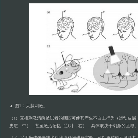
▲ 图1.2 大脑刺激。
（a）直接刺激清醒被试者的脑区可使其产生不自主行为（运动皮层
皮层，中），甚至激活记忆（颞叶，右），具体取决于刺激的区域
（b）采用光遗传学技术对啮齿动物进行实验，可以更精确地激活基