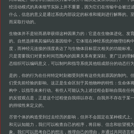
经活动模式的具体细节实际上并不重要，因为它们在传输中会被过
什么，信息的意义是通过系统内部设定的标准和规则进行解释的。
而采取行动的。
生物体并不是轻而易举获得这种因果力的：它是在生物体进化、发
的。自然选择将其编码在基因组中，它体现在神经系统的物理结构
度，而神经元连接的强度表达了与生物体目标层次相关的功能标准
只是需要我们对更长时间范围内的因果关系有更深刻、更广泛的理
态组织可以编码意义，可以制约和指导系统其他组成部分的动态行
是的，你的行为在任何特定时刻都受到所有这些先前原因的制约。
们受先前经验的影响。这正是生命区别于其他物种的特性：生命体
构中，以指导未来行动。有些人可能认为上述过程会影响自我在任
的反驳观点是，正是这个过程使自我得以存在。自我并不存在于某
的持续性来定义的。
尽管个体的构造受到过去经历的影响，但并不会固定在某种模式上
和元认知能力，我们可以检查自己的程序，将目标、信念和欲望视
象。我们可以思考自己的想法，推理自己的理由，并通过共同语言