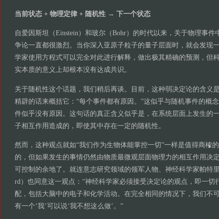
当前状态 + 物理定律 + 随机性 → 下一个状态
自爱因斯坦（Einstein）和玻尔（Bohr）的时代以来，关于物理
争论一直都很激烈。当你深入亚原子粒子的量子层面时，就会发现
学家使用方程式可以完全对此进行解释，做出极其精确的预测，但
实本质的意义上却根本没有达成共识。
关于随机性这个话题，我们稍后再谈。目前，这种弱决定论的含义
精辟的话来概括它：“每个事件都有原因。”这似乎与随机事件的概
件似乎没有原因。这句话的真正含义似乎是，在系统层面上发生的
子相互作用造成的，即使其中存在一定的随机性。
然而，这种观点就如“我们作为生物体能掌控一切”一样是值得商榷
的，但如果发生的事情仍然由物质最微观层面物理力的相互作用决
可控制的余地了。就连意志研究领域的领军人物、神经科学家帕特里克·哈格德
rd）也同意这一观点：“神经科学家必须接受决定论的观点，即一切
配，包括大脑中的电子和化学活动。在完全相同的情况下，我们不
有一个‘我’可以说‘我不想这么做’。”