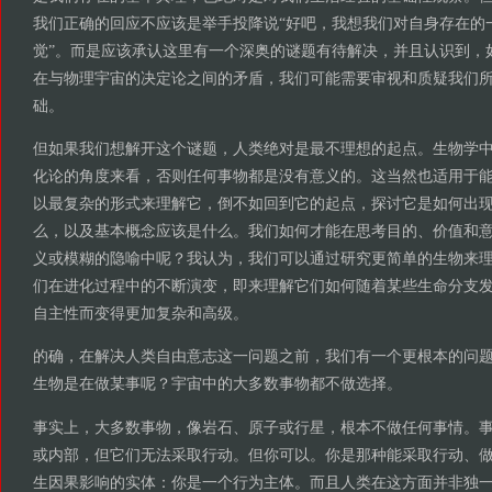
我们正确的回应不应该是举手投降说“好吧，我想我们对自身存在的
觉”。而是应该承认这里有一个深奥的谜题有待解决，并且认识到，
在与物理宇宙的决定论之间的矛盾，我们可能需要审视和质疑我们
础。
但如果我们想解开这个谜题，人类绝对是最不理想的起点。生物学
化论的角度来看，否则任何事物都是没有意义的。这当然也适用于
以最复杂的形式来理解它，倒不如回到它的起点，探讨它是如何出
么，以及基本概念应该是什么。我们如何才能在思考目的、价值和
义或模糊的隐喻中呢？我认为，我们可以通过研究更简单的生物来
们在进化过程中的不断演变，即来理解它们如何随着某些生命分支
自主性而变得更加复杂和高级。
的确，在解决人类自由意志这一问题之前，我们有一个更根本的问
生物是在做某事呢？宇宙中的大多数事物都不做选择。
事实上，大多数事物，像岩石、原子或行星，根本不做任何事情。
或内部，但它们无法采取行动。但你可以。你是那种能采取行动、
生因果影响的实体：你是一个行为主体。而且人类在这方面并非独