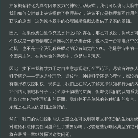
抽象概念转化为具有因果效力的神经活动模式，我们可以访问大脑
我们如何实时做出决策提供了物理基础，决策不仅是物理相互作用
获取的原因，这为原本棘手的心理因果性概念提供了坚实的基础。
因此，如果你想知道你究竟是什么样的存在，那么可以说，你就是
不仅仅是一群被物理定律推动的原子集合体，也不是一台靠电路中
动机，也不是一个受到程序驱动的没有知觉的NPC。你是宇宙中的
个因果主体。在你生命的游戏中，你是头号玩家。
因此，接下来我将致力于对自由意志观进行全面论证。尽管有许多
科学研究——无论是物理学、遗传学、神经科学还是心理学，都没
有选择权或控制权。现实是，我们正在深入了解支撑认知和行为的
经回路到细胞和分子，乃至原子物理的层面。但即使我们的认知系
能仅仅简化为物理机制的层面。我们并不是单纯的各种机制的集合
系统是在意义的基础上运行的。
然而，我们的认知控制能力是建立在可以明确定义和识别的生物系
对道德和法律责任问题产生了重要影响，尽管这些影响比典型的绝
将在最后一章继续探讨这类问题。