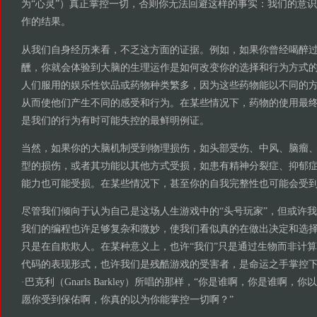
为“心灵”）真正掌控一切，否则你无法回避这样的事实：我们的意
作的结果。
从我们自身经历来看，不乏这方面的证据。例如，如果你曾经喝醉
醺，你就会体验到大脑的生理运作是如何改变你的选择和行为方式
人们服用的娱乐性饮品或药物种类繁多，因为这些药物能以不同的
从而使他们产生不同的感受和行为。在某些情况下，药物的使用最
是我们的行为有时可能失控的最鲜明例证。
当然，如果你的大脑机制受到物理损伤，如头部受伤、中风、脑瘤
型的损伤，或者其功能以其他方式受损，如患有精神分裂症、抑郁
能力也可能受损。在某些情况下，甚至你的自我完整性也可能会受
尽管我们倾向于认为自己是这场人生游戏中的“头号玩家”，但或许我
我们的编程也许足够复杂和微妙，使我们看似真的在做出决定和选
只是在自欺欺人。在某种意义上，也许“我们”只是通过生物而非计
代码的表现形式，也许我们是残酷游戏的受害者，是命运之手掌控
·巴克利（Gnarls Barkley）所唱的那样，“你是谁啊，你是谁啊
愿你受到保佑啊，你真的以为你能掌控一切啊？”