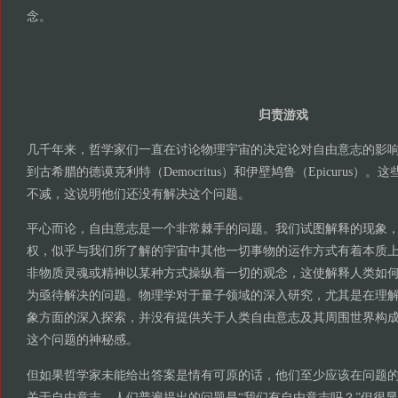
念。
归责游戏
几千年来，哲学家们一直在讨论物理宇宙的决定论对自由意志的影
到古希腊的德谟克利特（Democritus）和伊壁鸠鲁（Epicurus
不减，这说明他们还没有解决这个问题。
平心而论，自由意志是一个非常棘手的问题。我们试图解释的现象
权，似乎与我们所了解的宇宙中其他一切事物的运作方式有着本质
非物质灵魂或精神以某种方式操纵着一切的观念，这使解释人类如
为亟待解决的问题。物理学对于量子领域的深入研究，尤其是在理
象方面的深入探索，并没有提供关于人类自由意志及其周围世界构
这个问题的神秘感。
但如果哲学家未能给出答案是情有可原的话，他们至少应该在问题
关于自由意志，人们普遍提出的问题是“我们有自由意志吗？”但很