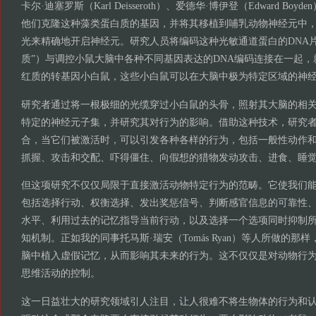
卡尔·迪塞罗斯（Karl Deisseroth）、爱德华·博伊登（Edward Bo
他们克隆这种藻类蛋白质的基因，并将其移植到哺乳动物神经元中
光来精确地开启神经元。研究人员将编码这种光敏通道蛋白的DNA
质”）与调控小鼠大脑中各种不同基因表达的DNA编码连接在一起
红质的转基因小白鼠，这些小白鼠可以在大脑中极为特定区域的神
研究者通过将一根极细的光缆穿过小白鼠的头骨，照射其大脑的相
特定的神经元子集，并研究其对行为的影响。借助这种技术，研究
合，当它们被激活时，可以引发各种各样的行为，包括一般性动作
抓握、攻击和交配、吓得僵住、向假想的猎物发动攻击、进食、睡
但这项研究不仅仅局限于直接激活动物特定行为的范畴。它使我们
包括选择行动、权衡选择、发出奖惩信号、判断感官信息的可靠性
水平、利用过去的记忆指导当前行动，以及选择一个选项同时抑制
知机制。正如我的同事托马斯·瑞安（Tomás Ryan）等人所做的那
脑中植入虚假记忆，从而影响其未来的行为。这不仅仅是对动物行
思维活动的控制。
这一日益壮大的研究领域引人注目，让人很难不将生物体的行为和