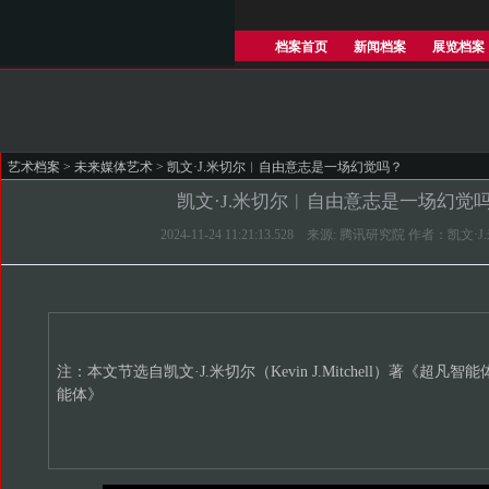
档案首页
新闻档案
展览档案
艺术档案
>
未来媒体艺术
> 凯文·J.米切尔︱自由意志是一场幻觉吗？
凯文·J.米切尔︱自由意志是一场幻觉
2024-11-24 11:21:13.528 来源: 腾讯研究院 作者：凯文·
注：本文节选自凯文·J.米切尔（Kevin J.Mitchell）著《超凡
能体》