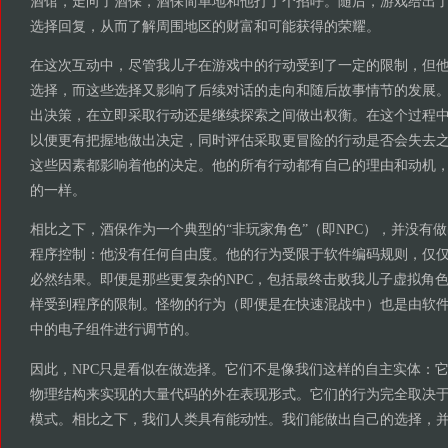
酒馆，走向了酒保，酒保简单地和他打了个招呼。随后，游戏给出
选择回复，从而了解周围地区的财富和可能获得的荣耀。
在这次互动中，尽管我儿子在游戏中的行动受到了一定的限制，但
选择，而这些选择又影响了后续对话的走向和随后故事情节的发展
出决策，在立即采取行动还是继续探索之间做出权衡。在这个过程
以便更有把握地做出决定，同时评估采取更冒险的行动是否会失去
这些因素都影响着他的决定。他的所有行动都有自己的理由和动机
的一样。
相比之下，酒保作为一个典型的“非玩家角色”（即NPC），并没有
程序控制：他没有任何自由度。他的行为受限于软件编码规则，仅
必然结果。即便是那些更复杂的NPC，包括最终击败我儿子虚拟角
样受到程序的限制。怪物的行为（即便是在快速混战中）也是由软
中的电子组件进行调节的。
因此，NPC只是看似在做选择。它们不是像我们这样的自主实体：
物理结构来实现的大量代码的外在表现形式。它们的行为完全取决
模式。相比之下，我们人类具有能动性。我们能做出自己的选择，