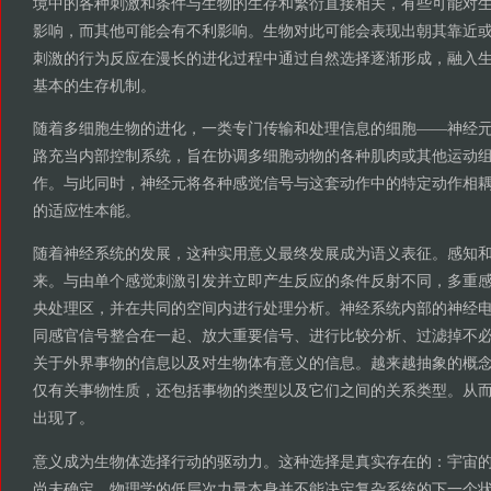
境中的各种刺激和条件与生物的生存和繁衍直接相关，有些可能对
影响，而其他可能会有不利影响。生物对此可能会表现出朝其靠近
刺激的行为反应在漫长的进化过程中通过自然选择逐渐形成，融入
基本的生存机制。
随着多细胞生物的进化，一类专门传输和处理信息的细胞——神经
路充当内部控制系统，旨在协调多细胞动物的各种肌肉或其他运动
作。与此同时，神经元将各种感觉信号与这套动作中的特定动作相
的适应性本能。
随着神经系统的发展，这种实用意义最终发展成为语义表征。感知
来。与由单个感觉刺激引发并立即产生反应的条件反射不同，多重
央处理区，并在共同的空间内进行处理分析。神经系统内部的神经电
同感官信号整合在一起、放大重要信号、进行比较分析、过滤掉不
关于外界事物的信息以及对生物体有意义的信息。越来越抽象的概
仅有关事物性质，还包括事物的类型以及它们之间的关系类型。从
出现了。
意义成为生物体选择行动的驱动力。这种选择是真实存在的：宇宙
尚未确定。物理学的低层次力量本身并不能决定复杂系统的下一个