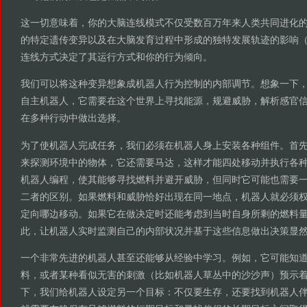
这一切意味着，你的大脑连线模式不仅受数百万年来人类共同进化
的特定遗传变异以及在大脑发育过程中形成的独特发展轨迹的影响（见
连线方式决定了其运行方式和你的行为倾向。
我们可以将这种变异想象成机器人行为控制的内部调节。想象一下
自主机器人，它需要在这个世界上寻找能源，规避威胁，解析感官
在多种行动中做出选择。
为了使机器人完成任务，我们必须在机器人身上安装各种组件。首
来探测环境中的物体，它还需要马达，这样才能四处移动并执行各
机器人编程，使其能够寻找燃料并避开威胁，但同时它可能也需要
二者的区别。如果燃料和威胁恰好出现在同一地点，机器人就必须
定向哪边移动。如果它在做决定时还能考虑到当时自身所剩的燃料
此，让机器人实时监测自己的内部状况并基于这些信息做出决策显
一个非常先进的机器人甚至还能够从经验中学习。例如，它可能知
料，或者某种看似无害的刺激（比如机器人草丛中的沙沙声）预示
下，我们给机器人设定另一个目标：不仅要生存，还要找到机器人