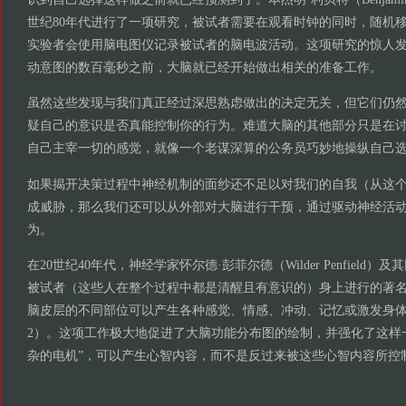
世纪80年代进行了一项研究，被试者需要在观看时钟的同时，随机
实验者会使用脑电图仪记录被试者的脑电波活动。这项研究的惊人
动意图的数百毫秒之前，大脑就已经开始做出相关的准备工作。
虽然这些发现与我们真正经过深思熟虑做出的决定无关，但它们仍
疑自己的意识是否真能控制你的行为。难道大脑的其他部分只是在
自己主宰一切的感觉，就像一个老谋深算的公务员巧妙地操纵自己
如果揭开决策过程中神经机制的面纱还不足以对我们的自我（从这
成威胁，那么我们还可以从外部对大脑进行干预，通过驱动神经活
为。
在20世纪40年代，神经学家怀尔德·彭菲尔德（Wilder Penfield
被试者（这些人在整个过程中都是清醒且有意识的）身上进行的著
脑皮层的不同部位可以产生各种感觉、情感、冲动、记忆或激发身体
2）。这项工作极大地促进了大脑功能分布图的绘制，并强化了这样
杂的电机”，可以产生心智内容，而不是反过来被这些心智内容所控