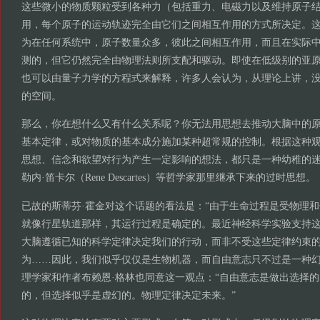
这些微小的物质颗粒受到各种力（包括重力、电磁力以及维持原子
用，每个原子的运动轨迹完全由它们之间相互作用的方式所决定。
为在任何系统中，原子数量众多，彼此之间相互作用，而且在实际
测的，但它仍然完全由物理法则所支配和驱动。即使在低级别的亚
也可以由量子力学的方程式来解释，许多人会认为，从理论上讲，
的空间。
那么，你在想什么又有什么关系呢？你无法用思想去推动大脑中的
基本定律，或对物质的基本成分施加某种超常规的控制。根据这种
思想、信念和欲望对行为产生一定影响的想法，都只是一种幼稚的
勒内·笛卡尔（Rene Descartes）等哲学家那里继承下来的过时思想。
已故的斯蒂芬·霍金对这个话题的看法是：“由于生命过程是受物理
就像行星轨道那样，其运行过程是确定的。最近神经科学实验支持
大脑遵循已知的科学定律决定我们的行动，而非不受这些定律约束
为……因此，我们似乎仅仅是生物机器，而自由意志只不过是一种幻
理学家和作者布赖恩·格林也同意这一观点：“自由意志是做出选择
的，但选择似乎是虚幻的。物理定律决定未来。”