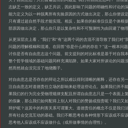
志缺乏一致的定义，缺乏共识，因此影响了问题的明确性和讨论的
能力定义为以一种脱离所有先验原因的方式做出决定，那么你便设
只有通过超自然手段才能实现。相反，如果你的标准仅仅是个体根
部原因做出决定，那么你只是以复杂性和不可预测性为由回避了物
从更深层次上看，“我们”和“有”这两个词的含混不清导致了我们对“
问题的理解模糊和混淆。在回答“你是什么样的存在？”这一根本问
讨你是否有自由意志这个问题。前文提到的对比标准是基于对自我
整个哲学领域的基础问题同样充满陷阱。如果大家对所谈论的问题
然而然就会没完没了地绕圈子。
对自由意志是否存在的辩论之所以难以得到清晰的阐释，还存在另
注自由意志对道德责任立场的影响来处理这些论点。如果我们并不
果我们的行为完全受物理规律支配且所谓自由意志只是一个表面上
的假象，那么我们如何配得上别人对我们的赞扬或指责呢？我们又
辩护呢？这其中的利害关系可谓重大。道德责任的概念不仅是我们
所有社会交流互动的基础。我们不断思考在各种情形下应该或不应
思考他人应该或不应该做什么（或所做事情的合理性）。