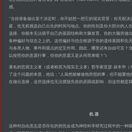
感。
“当你准备做出某个决定时，你不妨想一想它的现实背景：你无权决
庭，也无权挑选自己出生的时间与地点。你的性别及你大部分的人
选择。你根本无法插手自己的基因结构和大脑发育。你的大脑所做
各种偏好与信念之上的。这些偏好与信念根源于你的遗传基因和先
与各类人物、事件和观点的交互作用。因此，哪里还有自由可言？
以按照你的意愿行事，但你的意愿又是从何而来呢？”c
著名的悲观主义者（或者称其为现实主义者）哲学家亚瑟·叔本华（Arthur 
了这个问题的本质，他说：“人虽然能够做他所想的事，但不能要他所
在做出选择，这些选择也无法摆脱先前的原因或影响，但这些都是
机 器
这种对自由意志是否存在的担忧会成为神经科学研究过程中的一种