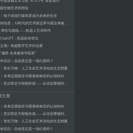
中国首颗艺术卫星“SCA-1号”发射成功
国生物艺术的特征
︱电子游戏打破风景成为未来的生存
对话︱何桂彦：AI时代的艺术新边界与观众体验探索
 弹性与底线——机器人艺术时代
ChatGPT：机器的末世论
之海》程超数字艺术作品展
“澜景·未来媒体学院奖”
J.米切尔︱自由意志是一场幻觉吗？
︱智生万物：人工生命艺术演化的生态档案
︱未来总观效应与观测者效应的认知转向
张海涛︱意识简史与智能价值——从信息整顿到宇宙频率的演化逻辑
新文章
︱未来总观效应与观测者效应的认知转向
张海涛︱意识简史与智能价值——从信息整顿到宇宙频率的演化逻辑
︱智生万物：人工生命艺术演化的生态档案
J.米切尔︱自由意志是一场幻觉吗？