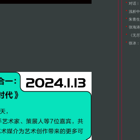
浅析中
朱青生
《无尽
徐冰：