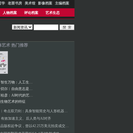
哲学
老栗书房
美术馆
影像档案
主编档案
人物档案
评论档案
艺术生态
体艺术 热门推荐
张海涛︱智生万物：人工生命艺术演化的生态档案
凯文·J.米切尔︱自由意志是一场幻觉吗？
对话︱何桂彦：AI时代的艺术新边界与观众体验探索
国生物艺术的特征
张海涛︱奇点双刃剑：具身智能简史与人形机器人元年——未来人工智能艺术新浪潮的价值判断要素
 有效加速主义、后人类与AI对齐
AI艺术品版权起争议，曾以42.25万美元拍卖成交的AI绘画成泡沫？