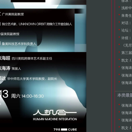
徐冰：
浅析中
朱青生
论坛︱
许煜︱
《无尽
第三届
凯文·
张海涛
张海涛
本类最
张海涛
张海涛
凯文·