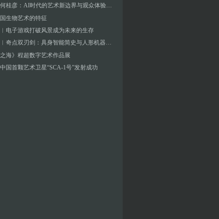
对话︱何桂彦：AI时代的艺术新边界与观众体验探索
国生物艺术的特征
︱电子游戏打破风景成为未来的生存
张海涛︱奇点双刃剑：具身智能简史与人形机器人元年——未来人工智能艺术新浪潮的价值判断要素
之海》程超数字艺术作品展
中国首颗艺术卫星“SCA-1号”发射成功