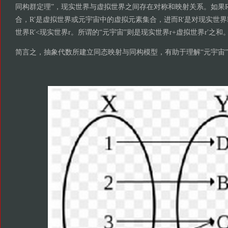
同构群定理”，现实世界与虚拟世界之间存在对称和映射关系。如果
合，R′是虚拟世界或元宇宙中的虚拟元素集合，进而R′是对现实世
世界R′<现实世界r。所谓的“元宇宙”则是现实世界r+虚拟世界r′之和。< s
简言之，抽象代数所建立同态映射与同构模型，有助于理解“元宇宙