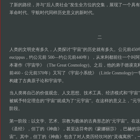
了新的路径，并与“后人类社会”发生全方位的交集，展现了一个具
革命时代、宇航时代同样历史意义的新时代。
二
人类的文明史有多久，人类探讨“宇宙”的历史就有多久。公元前450
eucippus，约公元前 500—约公元前440年），从米利都前往一
本著作《宇宙学》（The Great Cosmology)。之后，他的弟子德谟克利特
前460 - 公元前370年）又写了《宇宙小系统》（Little Cosmolog
构建了古典原子论和宇宙学。
当人类将自己的价值观念、人文思想、技术工具、经济模式和“宇宙
被赋予特定理念的“宇宙”就成为了“元宇宙”。在这样的意义上，“元
阶段。
第一阶段：以文学、艺术、宗教为载体的古典形态的“元宇宙”。在
《圣经》，但丁的《神曲》，甚至达芬奇的《蒙娜丽莎》，巴赫的宗
宙”。其中，但丁的《神曲》包含了对人类历经坎坷的“灵魂寓所”，