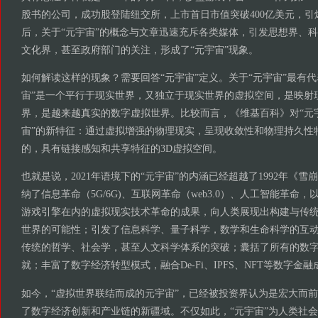
股书的公司，成功股登陆纽交所，上市首日市值突破400亿美元，
后，关于“元宇宙”的概念与文章迅速充斥各类媒体，引发思想界、
文化界，甚至政府部门的关注，形成了“元宇宙”现象。
如何解读这样的现象？需要回答“元宇宙”定义。关于“元宇宙”最有代
宙”是一个平行于现实世界，又独立于现实世界的虚拟空间，是映射
界，是越来越真实的数字虚拟世界。比较而言，《维基百科》对“元宇
宙”的新特征：通过虚拟增强的物理现实，呈现收敛性和物理持久性
的，具有链接感知和共享特征的3D虚拟空间。
也就是说，2021年语境下的“元宇宙”的内涵已经超越了1992年《雪
纳了信息革命（5G/6G)、互联网革命（web3.0）、人工智能革命，
游戏引擎在内的虚拟现实技术革命的成果，向人类展现出构建与传
世界的可能性；引发了信息科学、量子科学，数学和生命科学的互
传统的哲学、社会学，甚至人文科学体系的突破；囊括了所有的数
就；丰富了数字经济转型模式，融合De-Fi、IPFS、NFT等数字金融
如今，“虚拟世界联结而成的元宇宙”，已经被投资界认为是宏大而
了数字经济创新和产业链的新疆域。不仅如此，“元宇宙”为人类社