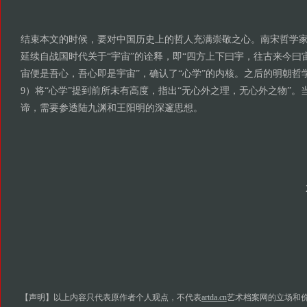
结束本文的时候，要对中国历史上的哲人充满崇敬之心。南宋哲学家陆九
延续自战国时代关于“宇宙”的诠释，即“四方上下曰宇，往古来今曰
宙便是吾心，吾心即是宇宙”，确认了“心学”的内核。之后的明朝哲学家
9）将“心学”提到前所未有高度，指出“无心外之理，无心外之物”。
谛，需要参透陆九渊和王阳明的深邃思想。
【声明】以上内容只代表原作者个人观点，不代表
artda.cn
艺术档案网的立场和