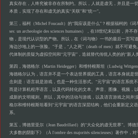
真实存在，人终究被非存在所制约。所以，人就是虚无，并且是一切
本质，实现了存在和虚无的真实“关联”和“统一”。
第三，福柯（Michel Foucault）的“我应该是什么”？根据福柯的《词与物》（L
ses: un archeologie des sciences humaines），在18世纪末
物，是现代认识型的产物。所以，在《词与物》一书的最后一页写道
海边沙地上的一张脸。”于是，“人之死”（death of men）就不可
代体制的质疑为虚拟空间和“元宇宙”，造就替代传统人类的的“新人
第四，海德格尔（Martin Heidegger）和维特根斯坦（Ludwig Wittg
海德格尔认为，语言并不是一个表达世界观的工具，语言本身就是
念则是：语言就是游戏，也是一种生活形式。“元宇宙”的语言系统
而是计算机程序语言，以及代码转化的文本、声音、图像、视频，
成新的文明规则。所以，其中的活动与游戏，以及语言游戏之间并
格尔和维特根斯坦看到“元宇宙”的语言深层结构，他们会重新定义
系。
第五，博德里亚尔（Jean Baudrillard）的“大众化的虚无世界”
大多数的阴影下》（À l'ombre des majorités silencieuses