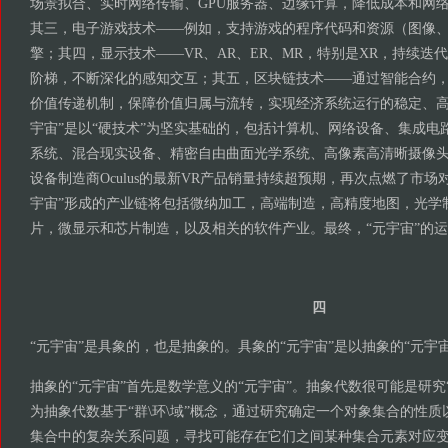
场景拟合、实时网络传输、GPU服务器、边缘计算，降低成本和网
其三，电子游戏技术——例如，支持游戏的程序代码和资源（图像
擎；其四，显示技术——VR、AR、ER、MR，特别是XR，持续迭
阶梯，不断深化的感知交互；其五，区块链技术——通过智能合约
价值传递机制，保障价值归属与流转，实现经济系统运行的稳定、高
宇宙”是以“硬技术”为坚实基础的，包括计算机、网络设备、集成电
系统、混合现实设备、精密自由曲面光学系统、高像素高清晰摄像头。
设备制造商Oculus的最新VR产品销量持续超预期，再次点燃了市场
宇宙”形成的产业链将包括微纳加工，高端制造，高精度地图，光学
片，微显示和芯片制造，以及相关的软件产业。最终，“元宇宙”的
四
“元宇宙”是具象的，也是抽象的。具象的“元宇宙”是以抽象的“元宇
抽象的“元宇宙”首先是数学意义的“元宇宙”。抽象代数很可能是研究
为抽象代数基于“群\环\域”概念，通过研究确定一个对象集合的性
集合中的复杂关系问题，寻找可能存在它们之间某种集合元素对应变