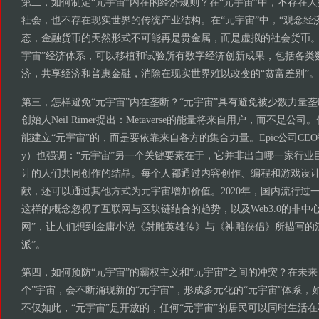
第二，如何制定“元宇宙”内在的经济规则？在“元宇宙”中，不存在
社会，也不存在现实世界的传统产业结构。在“元宇宙”中，“观念经
态，金融货币的天然形式不可能再是贵金属，而是虚拟的社会货币。
宇宙”经济体系，可以移植和试验所有数字经济创新成果，包括各类
济，共享经济和普惠金融，消除在现实世界难以改变的“贫富差别”。
第三，怎样避免“元宇宙”内在垄断？“元宇宙”具有避免被少数力量垄断
创始人Neil Rimer提出：Metaverse的能量将来自用户，而不是
能建立“元宇宙”的，而是要依靠来自各方的集合力量。Epic公司CEO蒂姆·
y）也强调：“元宇宙”另一个关键要素在于，它并非出自哪一家行业
计的人们共同创作的结晶。每个人都通过内容创作、编程和游戏设
献，还可以通过其他方式为元宇宙增加价值。2020年，国内流行过一
这样的概念忽视了互联网与区块链结合的趋势，以及Web3.0的非中
网”，让人们想到金庸小说《射雕英雄传》与《神雕侠侣》所描写的
派”。
第四，如何预防“元宇宙”的霸权主义和“元宇宙”之间的冲突？在未来
个”宇宙，会不断涌现新的“元宇宙”，形成多元化的“元宇宙”体系，如
不仅如此，“元宇宙”是开放的，任何“元宇宙”的居民可以同时生活在