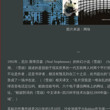
图片来源：网络
一
1992
年
，
尼尔
·
斯蒂芬森
（Neal Stephenson）
的科幻小说
《
雪崩
》（Sn
潮
。《
雪崩
》
描述的是脱胎于现实世界的一代互联网人对两个平行
不论是作者
，
还是书评者
，
都没有预见到在三十之后
，
此书提出的
“
形成了一场冲击波
。（《
雪崩
》
相关译文
：“
名片背面是一堆杂乱的
球语音电话定位码
、
邮政信箱号码
、
六个电子通信网络上的网址
，
址
。”
根据郭泽的
《
雪崩
》
中文译本
<四川科学技术出版社2009年版>，“
域”。）
其标志性事件就是2021年的3月10日，沙盒游戏平台Roblox作为第