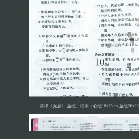
莫棣《无题》 圣经、纸本（心经18x26cm 圣经20x23c