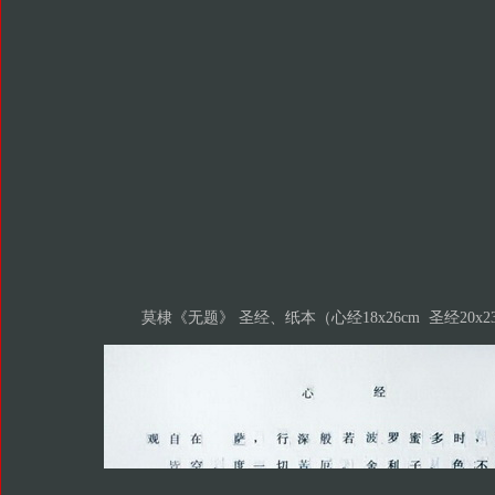
莫棣《无题》 圣经、纸本（心经18x26cm 圣经20x23c