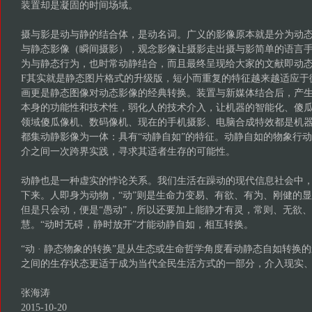
装置却是凝固的时间场域。
摄与影是动与静的结合体，是动名词。广义的影像原本就是分为动
与静态影像（瞬间摄影），观念影像让摄影走出摄与影简单的语言
为与静态行为，也时常动静结合，而且最终呈现给大家的文献即动态
F其实就是静态图片格式的升级版，短小而重复的特征越来越适应于
画更是静态图像对动态影像的经典转换。装置与新媒体结合后，产
本身的功能性和技术性，弱化人的技术介入，让机器的智能化、傻
领域傻瓜像机、数码像机、现在的手机摄影、电脑合成特效都是机
都集动静影像为一体：具有“动静自如”的特征。动静自如的物象行
介之间一次跨界实践，寻求其适者生存的可能性。
动静也是一种虚实的悖论关系。我们生活在躁动的现代信息社会中
下来。人即身为动物，“动”则是生命力变易、有欲、有为、刚健的
但是只会动，便是“愚动”，所以还要加上能静才有灵，常则、无欲
慧。“动时无碍，静时放开”才能动静自如，相互转换。
“动 · 静态物象的转换”是从生态或生命哲学角度看动静态自如转换
之间的生存状态更适于成为当代全民生活方式的一部分，介入现实
张海涛
2015-10-20