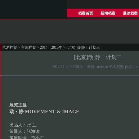
档案首页
新闻档案
展览档案
艺术档案
>
主编档案
>
2014、2015年
> [北京]动·静︱计划三
[北京]动·静︱计划三
2015-11-22 22:50:04 来源: artda.cn 艺术档案 作者：ar
展览主题
动 • 静 MOVEMENT & IMAGE
出品人：张 兰
策展人：张海涛
策展助理：贾小古