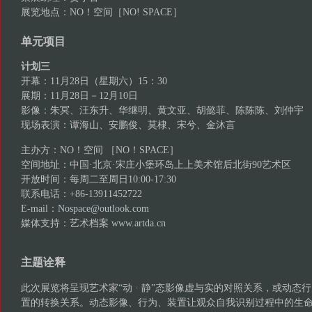
展览地点：NO！空间［NO! SPACE］
单元项目
计划三
开幕：11月28日（星期六）15：30
展期：11月28日－12月10日
影像：朱冥、汪东升、华继明、黄文亚、胡懿菲、陈陈陈、刘仲宇
现场表演：谭海山、安鹏俊、莫棣、宋兮、金沐言
主办方：NO！空间 ［NO！SPACE］
空间地址：中国·北京·宋庄小堡环岛上上美术馆后北街90艺术区
开放时间：每周二至周日10:00-17:30
联系电话：+86-13911452722
E-mail：
Nospace@outlook.com
媒体支持：艺术档案
www.artda.cn
主题诠释
此次展览将呈现艺术家“动 · 静”态影像虚与实的对照关系，或动态
置的转换关系。动态影像、行为、装置让观众自我识别过程中的生