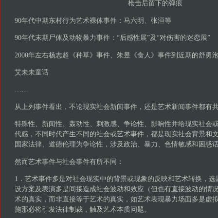
枪击后留下的弹痕
90年代中期东村行为艺术裸体事件：马六明、张洹等
90年代末期尸体及动物暴力事件：“后感性展”及“对伤害的迷恋展”
2000年左右杨志超《种草》事件、朱昱《食人》事件到近期的舒勇
艾未未童话
……
从上列事件看出，不论现实社会新闻事件，还是艺术新闻事件都有
特殊性、新闻性、轰动性、刺激感、争论性、影响性并给现实社会
代感，不同时代产生不同的社会或艺术事件，都是现实社会背景和
国家法律、道德伦理为争论性，涉及政治、暴力、色情敏感和困惑
然而艺术事件与社会事件有所不同：
1．艺术事件多是对社会现实中的背景或现象的反映和艺术转换，选
设方案及表演多是间接造成社会波动和效应（但也有直接波动的情
术的真实，而非直接等于艺术的真实，如艺术表现暴力场面多是虚
施那必将引发法律制裁，触及艺术本质问题。