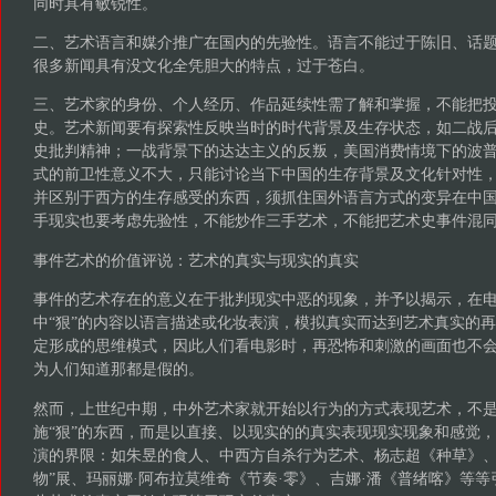
同时具有敏锐性。
二、艺术语言和媒介推广在国内的先验性。语言不能过于陈旧、话
很多新闻具有没文化全凭胆大的特点，过于苍白。
三、艺术家的身份、个人经历、作品延续性需了解和掌握，不能把
史。艺术新闻要有探索性反映当时的时代背景及生存状态，如二战后
史批判精神；一战背景下的达达主义的反叛，美国消费情境下的波
式的前卫性意义不大，只能讨论当下中国的生存背景及文化针对性
并区别于西方的生存感受的东西，须抓住国外语言方式的变异在中
手现实也要考虑先验性，不能炒作三手艺术，不能把艺术史事件混
事件艺术的价值评说：艺术的真实与现实的真实
事件的艺术存在的意义在于批判现实中恶的现象，并予以揭示，在
中“狠”的内容以语言描述或化妆表演，模拟真实而达到艺术真实的
定形成的思维模式，因此人们看电影时，再恐怖和刺激的画面也不
为人们知道那都是假的。
然而，上世纪中期，中外艺术家就开始以行为的方式表现艺术，不
施“狠”的东西，而是以直接、以现实的的真实表现现实现象和感觉
演的界限：如朱昱的食人、中西方自杀行为艺术、杨志超《种草》、
物”展、玛丽娜·阿布拉莫维奇《节奏·零》、吉娜·潘《普绪喀》等