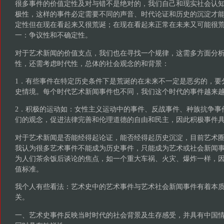
很多事件的价值定性及对与错不是绝对的，我们自己和现实社会认
极性，这样的事件必定需要不同的声音、时代论证和历史的沉淀才
定性但在现在看起来又很荒诞；在现在看起来正常在未来又可能很
一：争议性和不确定性。
对于艺术新闻的价值支点，我们也在寻找一个规律，这需多方面分
性，还需考虑时代性，总体的社会观念的和背景：
1．有些事件在特定历史条件下是荒诞的在未来不一定是恶劣的，要
史情境。每个时代艺术新闻事件也不同，我们这个时代的事件越来
2．积极的运动如：女性主义运动中的事件、反战事件、种族抗争事
们的观念，促进法律完善和伦理道德的自由和民主，因此积极事件
对于艺术新闻是否能经得起论证，能否经得起历史沉淀，目前艺术
我认为很多艺术事件不能成为历史事件，只能成为艺术或社会新闻
为人们茶余饭后谈论的焦点，如一个重大车祸、火灾、爆炸一样，
值标准。
我个人有些看法：艺术史中的艺术事件与艺术社会新闻事件有着本
关。
一、艺术史事件反映当时时代的社会背景及生存感受，并具有中国