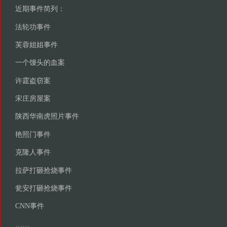
近期事件简列：
法轮功事件
芙蓉姐姐事件
一个馒头的血案
许霆盗窃案
宋庄房屋案
陕西华南虎照片事件
艳照门事件
克隆人事件
拉萨打砸抢烧事件
瓮安打砸抢烧事件
CNN事件
……