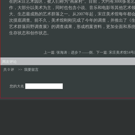
在的宋庄艺术园区，被人们称为“画家村”。目前，大约有3000多名
作，大部分以美术为主，同时也包含小说、音乐和电影等其他艺术
大、生态最成熟的艺术群落之一。从2007年起，宋庄美术馆每年都
次摸底调查。前不久，美术馆刚刚完成了今年的调查，并推出了《
艺术群落田野调查展》的调查成果，形成档案资料，更加全面和系
生存状态和创作状态。
上一篇:
张海涛：进步？——倒..
下一篇:
宋庄美术馆14号
网友评论
共 0 评
>>
我要留言
您的大名