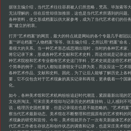
据张主编介绍，当代艺术往往容易被人们所忽略，梵高、毕加索等
无法理解的，但在后世却倍加推崇，这也是当代艺术所遇到的问题
各种资料，使之形成档案以供大家参考，成为了当代艺术者们的任务
案”建立的初衷。
打开“艺术档案”的网页，最大的特点就是网站的各个专题几乎都冠以
案”“评论档案”“人物档案”等等。张主编介绍，之所以用“档案”命
着很大的关系。当一种艺术形态或思潮出现时，当时的各种艺术家
将它记录下来，形成各种艺术文献和艺术史料，而这些就是记录这
种艺术院校和艺术专业都有艺术史这门学科，艺术史就是这些艺术
个简单的例子，现代人都知道唐朝女子以胖为美，而反应这一艺术
各种艺术作品、文献和史料。因此，为了让后人能够了解历史上各
要，它不仅包含对于艺术现象的真实记录和再现，更承载着一个国
化。
如今，各种美术馆和艺术机构纷纷追赶时代潮流，紧跟最新出现的
文化所淘汰。可宋庄美术馆却与记录历史的档案挂钩，让人感到不
说，梳理历史固然重要，但是记录现在也是不能忽略的。“艺术档案
察当代艺术最新动态。美术馆在不断整理和挖掘原有的艺术资料的
术现象的研究和宣传。今年，美术馆就开办了一次有关新媒体艺术
代艺术工作者生存状态和创作状态的调查和记录，也是宋庄美术馆