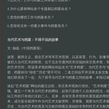
3.您认为，艺术与档案之间有着什么联系？
4.为什么要将网站各个专题都以档案命名？
5.贵馆的哪些工作与档案有关？
6.贵馆有没有一些重大事件与档案有关？
当代艺术与档案：不得不说的故事
文/ 杨磊（中国档案报）
波普、极简主义、观念艺术等等艺术思潮，以及装置、行为、影像
被归入当代艺术的阵营。位于北京市通州区宋庄镇的宋庄美术馆，
的艺术空间，而该美术馆的网站却起名为“艺术档案”。当代艺术与“前
密，档案则与“传统”“历史”密不可分，二者之间似乎并没有太多交
他们联系在了一起。为了探寻当代艺术与档案之间的故事，本报记
谈起“艺术档案”网站的建立过程，宋庄美术馆执行馆长、“艺术档案
慨。建立一个有关当代艺术的网站，起初只是他个人自发的想法，
站工作的只有他们夫妇二人。后来，在宋庄美术馆馆长栗宪庭的帮
来，成为旨在梳理中外当代艺术文献资料，并搜集、观察当代艺术最
历史，为当代艺术的普及与文献归档奠定基础的非营利性艺术文献