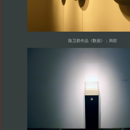
陈卫群作品《数据》；局部