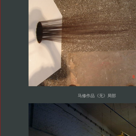
马修作品《无》局部