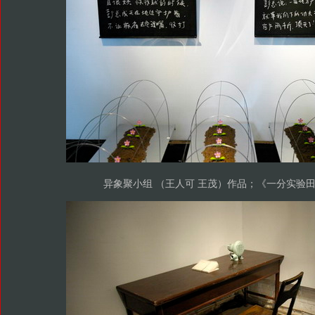
异象聚小组 （王人可 王茂）作品；《一分实验