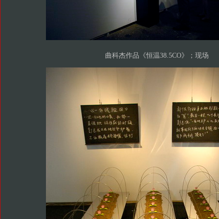
曲科杰作品《恒温38.5CO》；现场