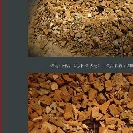
谭海山作品《地下·骨头汤》；食品装置；20