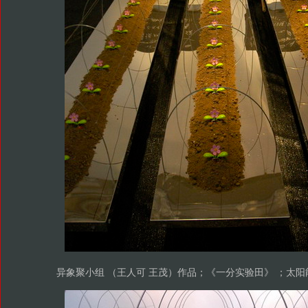
异象聚小组 （王人可 王茂）作品；《一分实验田》 ；太阳能