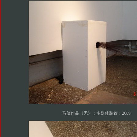
马修作品《无》；多媒体装置；2009