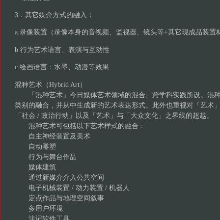
3．其它媒介方式的融入：
a.录像装置（录像本身的音视频、监视器、镜头等+其它现成品装置
b.行为艺术语言、表演与互动性
c.绘画语言：水墨、动漫等效果
混种艺术（Hybrid Art）
「混种艺术」今日媒体艺术领域的混合、跨学科实践所设。混种
类别的融合，并从中生成新的艺术表达形式。此外也重视对「艺术
「社会 / 政治行动」以及「艺术」与「大众文化」之界线的超越。
混种艺术可包括以下艺术样式的融合：
自主神经装置及美术
自动雕塑
行为与舞台作品
媒体建筑
通过新媒介介入公共空间
电子机械装置 / 动力装置 / 机器人
定点作品与地理空间叙事
多用户环境
注记软件工具