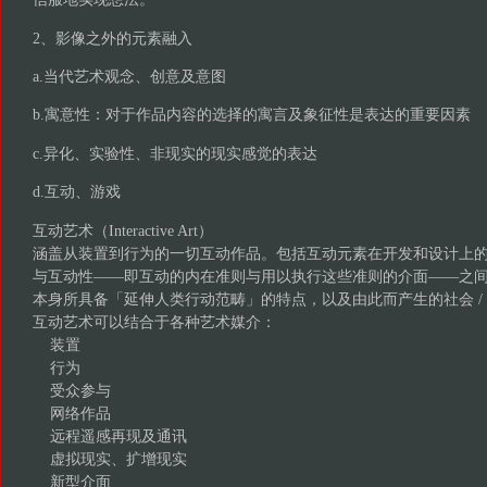
2、影像之外的元素融入
a.当代艺术观念、创意及意图
b.寓意性：对于作品内容的选择的寓言及象征性是表达的重要因素
c.异化、实验性、非现实的现实感觉的表达
d.互动、游戏
互动艺术（Interactive Art）
涵盖从装置到行为的一切互动作品。包括互动元素在开发和设计上
与互动性——即互动的内在准则与用以执行这些准则的介面——之
本身所具备「延伸人类行动范畴」的特点，以及由此而产生的社会
互动艺术可以结合于各种艺术媒介：
装置
行为
受众参与
网络作品
远程遥感再现及通讯
虚拟现实、扩增现实
新型介面