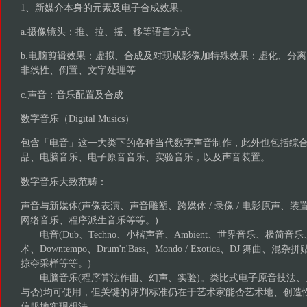
1、新媒介本身的元素及电子合成效果。
a.摄像镜头：推、拉、摇、移等语言方式
b.电脑剪辑效果：虚拟、合成及对现成影像加特殊效果：虚化、分
非线性、倒置、文字处理等……
c.声音：音乐配置及合成
数字音乐（Digital Musics）
包含「电音」这一大类下的各种当代数字声音制作，此外也包括综
品、电脑音乐、电子原音音乐、实验音乐，以及声音装置。
数字音乐大致范畴：
声音与新媒体(声像表演、声音雕塑、跨媒体 / 录像 / 电影原声、
网络音乐、程序派生音乐等等。)
电音(Dub、Techno、小楷声音、Ambient、世界音乐、极简
术、Downtempo、Drum'n'Bass、Mondo / Exotica、DJ 舞
掠夺采样等等。)
电脑音乐(程序算法作曲、幻声、实验)。类比式电子原音技法、
与否)均可使用，但关键的评判标准仍在于艺术家能否艺术地、创造
信服地实现想法。