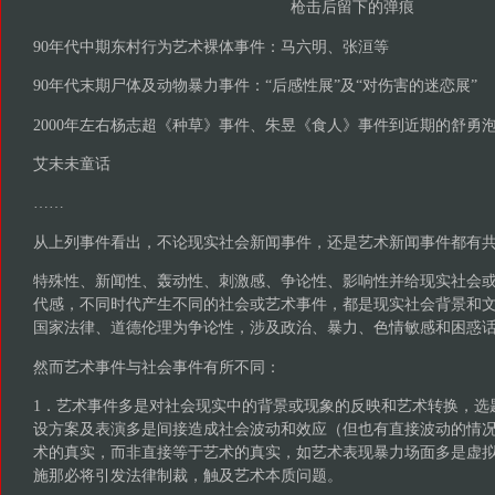
枪击后留下的弹痕
90年代中期东村行为艺术裸体事件：马六明、张洹等
90年代末期尸体及动物暴力事件：“后感性展”及“对伤害的迷恋展”
2000年左右杨志超《种草》事件、朱昱《食人》事件到近期的舒勇
艾未未童话
……
从上列事件看出，不论现实社会新闻事件，还是艺术新闻事件都有
特殊性、新闻性、轰动性、刺激感、争论性、影响性并给现实社会
代感，不同时代产生不同的社会或艺术事件，都是现实社会背景和
国家法律、道德伦理为争论性，涉及政治、暴力、色情敏感和困惑
然而艺术事件与社会事件有所不同：
1．艺术事件多是对社会现实中的背景或现象的反映和艺术转换，选
设方案及表演多是间接造成社会波动和效应（但也有直接波动的情
术的真实，而非直接等于艺术的真实，如艺术表现暴力场面多是虚
施那必将引发法律制裁，触及艺术本质问题。