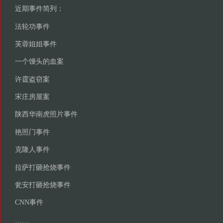
近期事件简列：
法轮功事件
芙蓉姐姐事件
一个馒头的血案
许霆盗窃案
宋庄房屋案
陕西华南虎照片事件
艳照门事件
克隆人事件
拉萨打砸抢烧事件
瓮安打砸抢烧事件
CNN事件
……