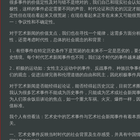
很多事件的价值定性及对与错不是绝对的，我们自己和现实社会认
极性，这样的事件必定需要不同的声音、时代论证和历史的沉淀才
定性但在现在看起来又很荒诞；在现在看起来正常在未来又可能很
一：争议性和不确定性。
对于艺术新闻的价值支点，我们也在寻找一个规律，这需多方面分
性，还需考虑时代性，总体的社会观念的和背景：
1．有些事件在特定历史条件下是荒诞的在未来不一定是恶劣的，要
史情境。每个时代艺术新闻事件也不同，我们这个时代的事件越来
2．积极的运动如：女性主义运动中的事件、反战事件、种族抗争事
们的观念，促进法律完善和伦理道德的自由和民主，因此积极事件
对于艺术新闻是否能经得起论证，能否经得起历史沉淀，目前艺术
我认为很多艺术事件不能成为历史事件，只能成为艺术或社会新闻
为人们茶余饭后谈论的焦点，如一个重大车祸、火灾、爆炸一样，
值标准。
我个人有些看法：艺术史中的艺术事件与艺术社会新闻事件有着本
关。
一、艺术史事件反映当时时代的社会背景及生存感受，并具有中国