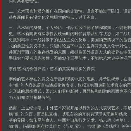
同时具有敏锐性。
二、艺术语言和媒介推广在国内的先验性。语言不能过于陈旧、话
很多新闻具有没文化全凭胆大的特点，过于苍白。
三、艺术家的身份、个人经历、作品延续性需了解和掌握，不能把
史。艺术新闻要有探索性反映当时的时代背景及生存状态，如二战后
史批判精神；一战背景下的达达主义的反叛，美国消费情境下的波
式的前卫性意义不大，只能讨论当下中国的生存背景及文化针对性
并区别于西方的生存感受的东西，须抓住国外语言方式的变异在中
手现实也要考虑先验性，不能炒作三手艺术，不能把艺术史事件混
事件艺术的价值评说：艺术的真实与现实的真实
事件的艺术存在的意义在于批判现实中恶的现象，并予以揭示，在
中“狠”的内容以语言描述或化妆表演，模拟真实而达到艺术真实的
定形成的思维模式，因此人们看电影时，再恐怖和刺激的画面也不
为人们知道那都是假的。
然而，上世纪中期，中外艺术家就开始以行为的方式表现艺术，不
施“狠”的东西，而是以直接、以现实的的真实表现现实现象和感觉
演的界限：如朱昱的食人、中西方自杀行为艺术、杨志超《种草》、
物”展、玛丽娜·阿布拉莫维奇《节奏·零》、吉娜·潘《普绪喀》等