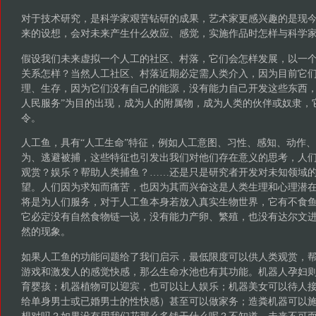
对于技术研究，是科学家艰苦钻研的成果，艺术家更感兴趣的是现
来的设想，会对未来产生什么效应、感觉，实施作品时怎样与科学
假设我们未来虚拟一个人工的社区、村落，它们会怎样发展，以一
关系怎样？当然人工社区、村落近期必定需人类介入，因为目前它
理、生存，因为它们没有自己的能源，没有能力自己开发这些东西，
人民服务”为目的出现，成为人的附属物，成为人类的伙伴或奴隶，
令。
人工鱼，具有“人工生命”特征，例如人工意图、习性、感知、动作
为、逃避被捕，这些特征也引发出我们对他们存在意义的思考，人
观赏？娱乐？帮助人类捕鱼？……还是只是研究者开发对未知领域
望。人们因为求知而痛苦，也因为其而兴奋这是人类生理和心理潜
将是为人们服务，对于人工鱼本身若放入真实生物世界，它有不食
它必定没有自然食物链一说，没有能力产卵、繁殖，也没有达尔文
然的现象。
如果人工鱼的功能问题给了我们启示，最低限度可以供人类观赏，
游戏和激发人的感觉快感，那么生命水池也有其功能。机器人孕妇
育婴孩；机器植物可以迎宾，也可以让人娱乐；机器美女可以待人
给单身男士或已婚男士的性快感）甚至可以做家务；造粪机器可以
想对吗？如果没有用我们花那么多钱干什么呢？不知道，未来不可