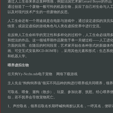
通过人工生命来表达某种情感，例如法国艺术家Gerard Boyer的作品《Mach
通过创造了一个废物一般可怜的机器生物，反应了自己对生命与人
以及对现代技术产生的一些废物的反思。
人工生命还有一个用途就是在电影与游戏中，通过设定虚拟的演员
情景，或设定虚拟的游戏角色与人类在虚拟世界中进行交流。
在反映人工生命科学的宽泛性和多样化的过程中，人工生命必须用
和想法的作品。这一领域早期作品聚焦于单一关键过程——人工进
方面的应用。在随后的时间段里，艺术家开始在各种形式的新媒体
画、可交互式安装和CD-ROM等），采用其他元素和形式：生态系
和机器人学。
喂养虚拟生物
任天狗Yy-Ncchs.nds电子宠物 网络下载游戏
主人先去“狗狗饲养场”领买不同品种的狗进行喂养或共同喂养，领
可取名、喂食、遛狗（散步）、玩耍、参加比赛、抚慰。经心喂养
似，若不抚养会导致宠物死亡。
1、声控取名，领养后取名长期呼喊狗将默认其名，一呼其名，便听