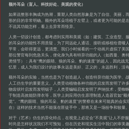
额外耳朵（盲人、科技好处、美观的变化）
如果说整形丰胸成为热潮，重塑人类自然形象是为了自信、美丽，
形的目的非常明确。额外的耳朵培植于左臂上，或者更为可能的是
不说其功能怎样，看上去异常而怪异。
人类一切设计创造，都考虑到实用和美观（如：建筑、工业造型、
的耳朵的功能性不用质疑，为了同远处人通话、接听或移植给聋哑
平常，会听得更远，更清楚。我们小时候看的一个动画片虚拟了美
那位警官每到危急关头，便化身为具有特异功能的人（如西曼、奥
类情节）：具有“鹰的眼睛、狼的耳朵、豹的速度”的超人，因此战
忆里，成人为我们设计的故事永远是美好、正义的，永远胜利，没
额外耳朵的实验，当然也是为了创造超人，创造特异功能为医学、
人工仿生学的重要意义。人类受动植物各种功能的启发而发明了许
物齿状叶启发而发明锯子，人类受蝙蝠启发发明了声纳技术，受蜘
于制造高效能防弹衣等，医学上则应用仿生原理制造人造器官如“额外
觉”。“鹰的眼睛、狼的耳朵、豹的速度”的警察在未来可能真的会实
在）这样的技术当然不能落在匪徒手中，那将又是一场纷争和较量
对于（艺术）仿生的异化特点，在视觉上必定会“不美观”让人不舒
时尚是怎样状况我们不可预知，但在历史和现实生活中我们的审美