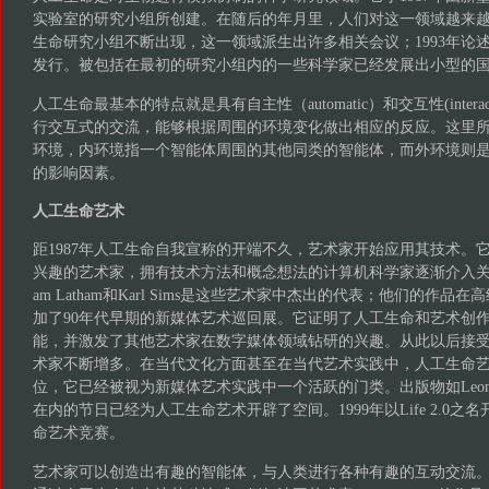
实验室的研究小组所创建。在随后的年月里，人们对这一领域越来
生命研究小组不断出现，这一领域派生出许多相关会议；1993年论
发行。被包括在最初的研究小组内的一些科学家已经发展出小型的
人工生命最基本的特点就是具有自主性（automatic）和交互性(intera
行交互式的交流，能够根据周围的环境变化做出相应的反应。这里
环境，内环境指一个智能体周围的其他同类的智能体，而外环境则
的影响因素。
人工生命艺术
距1987年人工生命自我宣称的开端不久，艺术家开始应用其技术。
兴趣的艺术家，拥有技术方法和概念想法的计算机科学家逐渐介入关于人
am Latham和Karl Sims是这些艺术家中杰出的代表；他们的作
加了90年代早期的新媒体艺术巡回展。它证明了人工生命和艺术创
能，并激发了其他艺术家在数字媒体领域钻研的兴趣。从此以后接
术家不断增多。在当代文化方面甚至在当代艺术实践中，人工生命艺
位，它已经被视为新媒体艺术实践中一个活跃的门类。出版物如Leonrdo和包括
在内的节日已经为人工生命艺术开辟了空间。1999年以Life 2.0
命艺术竞赛。
艺术家可以创造出有趣的智能体，与人类进行各种有趣的互动交流