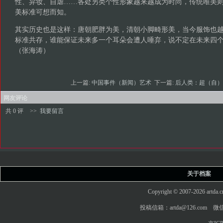
性、异妆、自虐……各处另类个性形象越来越成为时尚，传统唯美
美标准可想而知。
其实历史也是这样：唐朝肥胖为美，清朝小脚畸形美，当今服饰也
标准共存，谁能保证未来多一个耳朵会遭人唾弃，说不定在未来四
（张海涛）
上一篇:
中国事件（新闻）艺术
下一篇:
后人类：超（自）
网友评论
共 0 评
>>
我要留言
关于档案
Copyright © 2007-2026 art
投稿信箱：artda@126.com 微信