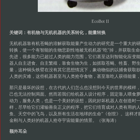
EcoBot II
关键词：有机物与无机机器的关系转化，能量转换
无机机器靠有机苍蝇的溶解获取能量产生动力的研究是一个重大的
转换，使一个有智能的生物悲剧性地被无机机器“吃”掉，并获取生
先进，很多能力已超过人类的能力范围，它们甚至达到智能化应变
器人自主进食、自主繁殖，靠食生物为生，如抓取苍蝇、牲畜、野
量，这种铜头铁臂在没有其它思想情况下，象动物似的以捕食获取
人类的灾难，这些机器甚至与人类抢夺食物，甚至靠吃人获得能量
那只是最坏的设想，在古代的人们怎么也没想到今天的世界的模样
己也无法控制局面。然而若我们给机器人设计程序，固定靠人喂食
动力，服务人类，也是一个美好的设想，因此好坏机器人在创造时
样，尽早给它们灌输善良正义的程序，把它们培育成对人类有用的人
鱼、天空中的飞鸟，以及所有生活在地球的生命”《创世》。这样才
金刚与人类好的机器人抢夺宇宙能量的情景。（张海涛）
额外耳朵