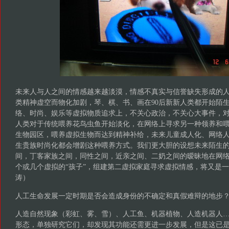
未来人与人之间的情感越来越淡漠，情感不真实与信誉缺失形成的
类精神虚空而物化加剧，琴、棋、书、画在90后新新人类都开始陌
络、时尚、娱乐等虚拟物质追求上，不关心政治，不关心大事件，
人类对于传统喂养花鸟虫鱼开始淡化，在网络上寻求另一种领养和
生物园区，喂养虚拟生物而达到精神补给，未来儿童成人化、网络
生贵族时尚化都会增剧这种喂养方式。我们更大胆的设想未来陌生的
间，丁客家族之间，同性之间，近亲之间、二奶之间的暧昧地在网
个或几个虚拟的“孩子”，组建第二虚拟家庭寻求虚拟情感，将又是
涛）
人工生命发展一定时期是否会造成身份的不确定和真假难辩的地步
人造自然现象（彩虹、雾、雪）、人工鱼、机器植物、人造机器人
形态，单独研究它们，却发现其功能还需更进一步发展，但是这已