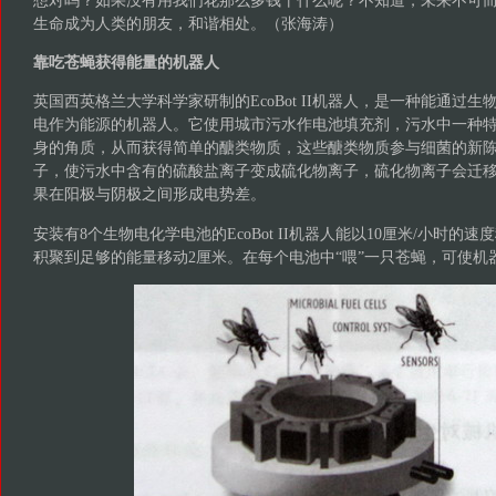
生命成为人类的朋友，和谐相处。（张海涛）
靠吃苍蝇获得能量的机器人
英国西英格兰大学科学家研制的EcoBot II机器人，是一种能通过
电作为能源的机器人。它使用城市污水作电池填充剂，污水中一种
身的角质，从而获得简单的醣类物质，这些醣类物质参与细菌的新
子，使污水中含有的硫酸盐离子变成硫化物离子，硫化物离子会迁
果在阳极与阴极之间形成电势差。
安装有8个生物电化学电池的EcoBot II机器人能以10厘米/小时的
积聚到足够的能量移动2厘米。在每个电池中“喂”一只苍蝇，可使机