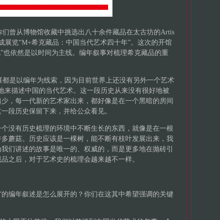
你们曾从博物馆收藏中挑选出八十余件藏品在太古坊的Artis
组成展览“M+希克藏品：中国当代艺术四十年”。这次的开馆
化”也依然是以时间为主线。编年叙事对梳理希克藏品的重
展都是以编年为线索，因为目前世界上还没有另外一个艺术
地来描述中国的当代艺术。这一段历史从来没有很好地被
越少，每一代新的艺术家出来，都好像是在一个黑暗的房间
这一段历史保留下来，并给公众看见。
一个没有历史梳理的环境中不断生长的东西，就像是在一根
许多蘑菇。历史应该是一棵树，能不断有枝叶发展出来，我
为我们讲述的故事是唯一的、权威的，而是更多地在抛砖引
藏品之后，对于艺术史的梳理会越来越不一样。
化”的编年叙述是怎么展开的？你们在这其中希望强调的关键