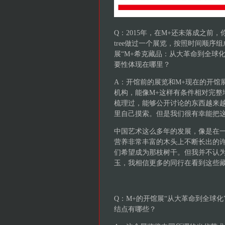
Q：2015年，在M+还未落成之前，
tree做过一个展览，按照时间顺序
展“M+希克藏品：从大革命到全球
要性体现在哪里？
A：开馆前的展览和M+现在的开馆
机构，能像M+这样有条件相对完整
梳理过，能够公开讨论的东西越来
里自己摸索。但是我们很有幸能把
中国艺术这么多年的发展，像是在
营养非常丰富的木头上不断长出的
们希望成为那枝树干。但我并不认
玉，我相信更多的同行在看到这些
Q：M+的开馆展“从大革命到全球
结点有哪些？