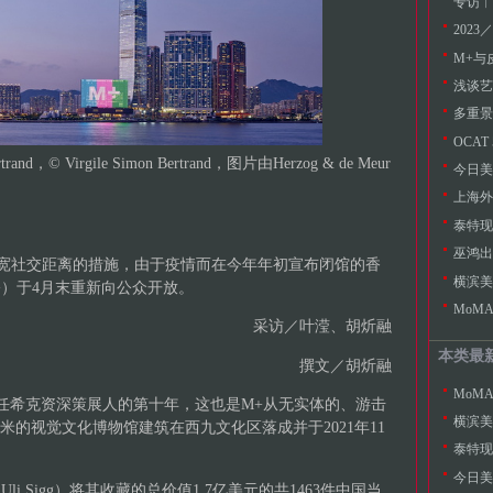
202
浅谈艺
多重景
OCA
and，© Virgile Simon Bertrand，图片由Herzog & de Meur
今日美
放宽社交距离的措施，由于疫情而在今年年初宣布闭馆的香
横滨美
+）于4月末重新向公众开放。
MoM
采访／叶滢、胡炘融
本类最
撰文／胡炘融
MoM
担任希克资深策展人的第十年，这也是M+从无实体的、游击
横滨美
方米的视觉文化博物馆建筑在西九文化区落成并于2021年11
今日美
li Sigg）将其收藏的总价值1.7亿美元的共1463件中国当