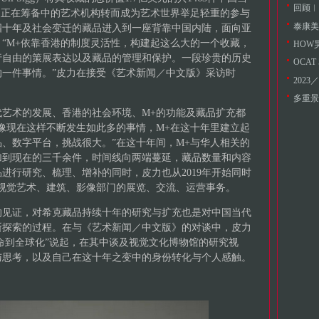
回顾︱
家正在筹备中的艺术机构转而成为艺术世界举足轻重的参与
展四十年及社会变迁的藏品进入到一座背靠中国内陆，面向亚
“M+依靠香港的制度灵活性，构建起这么大的一个收藏，
HOW
行自由的策展表达以及藏品的管理和保护。一段珍贵的历史
OCA
一件事情。”皮力在接受《艺术新闻／中文版》采访时
202
多重景
国当代艺术的发展、香港的社会环境、M+的功能及藏品扩充都
像现在这样不断发生如此多的事情，M+在这十年里建立起
、数字平台，挑战很大。”在这十年间，M+与华人相关的
加到现在的三千余件，时间线向两端蔓延，藏品数量和内容
进行研究、梳理、增补的同时，皮力也从2019年开始同时
视觉艺术、建筑、影像部门的展览、交流、运营事务。
的见证，对希克藏品持续十年的研究与扩充也是对中国当代
断探索的过程。在与《艺术新闻／中文版》的对谈中，皮力
革命到全球化”说起，在其中谈及视觉文化博物馆的研究视
与思考，以及自己在这十年之变中的身份转化与个人感触。