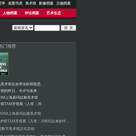
哲学
老栗书房
美术馆
影像档案
主编档案
人物档案
评论档案
艺术生态
 热门推荐
泰特现代美术馆任命李佳桓和陈思颖为亚太艺术策展人
术馆的昨日、今夕与未来
HM上海喜玛拉雅美术馆
泰康美术馆TAM开馆展《⼊世：20世纪以来的中国现当代艺术》
SHM上海喜玛拉雅美术馆
泰康美术馆TAM开馆展《⼊世：20世纪以来的中国现当代艺术》
昊数字美术馆正式启动