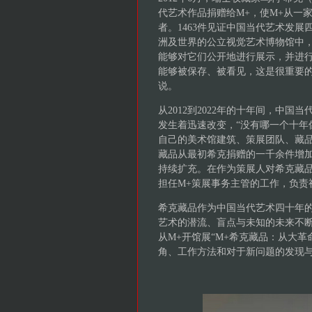
代艺术作品捐赠给M+，使M+从一
者。1463件见证中国当代艺术发
洲及世界的公立视觉艺术博物馆中，
能够对它们公开地进行展示，并进
能够被保存、被看见，这是很重要的
说。
从2012到2022年的十年间，中
发生着迅速改变，“没有哪一个十年
自己的美术馆建筑、策展团队、藏品
藏品从最初希克捐赠的一千余件增
持续扩充。在作为策展人对希克藏品
担任M+策展事务主管的工作，负责
希克藏品作为中国当代艺术四十年
艺术的潜流、盲点与未知的未来不
从M+开馆展“M+希克藏品：从大
角、工作方法和对于新问题的发现