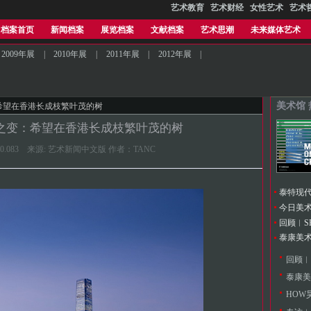
艺术教育
艺术财经
女性艺术
艺术
档案首页
新闻档案
展览档案
文献档案
艺术思潮
未来媒体艺术
2009年展
|
2010年展
|
2011年展
|
2012年展
|
美术馆
：希望在香港长成枝繁叶茂的树
之变：希望在香港长成枝繁叶茂的树
1:35:10.083 来源: 艺术新闻中文版 作者：TANC
今日美
回顾︱S
回顾︱
HOW