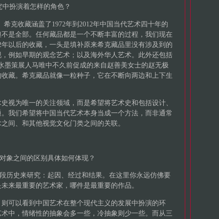
究中扮演着怎样的角色？
骨）。希克收藏涵盖了1972年到2012年中国当代艺术四十年的
但不是全部。任何藏品都是一个不断丰富的过程，我们现在
12年以后的收藏，一头是填补原来希克藏品里没有涉及到的
现，例如早期的观念艺术；以及海外华人艺术。此外还包括
水墨策展人马唯中不久前促成的来自赵善美女士的赵无极
的收藏。希克藏品就像一粒种子，它在不断向两边和上下生
术史视为唯一的关注领域，而是希望将艺术史和包括设计、
通。我们希望将中国当代艺术本身当成一个方法，而非通常
术之间、和其他视觉文化门类之间的关联。
为对象之间的区别具体如何体现？
一段历史来研究：起因、经过和结果。在这里你永远仿佛要
是未来最重要的艺术家，哪件是最重要的作品。
，则可以看到中国艺术在整个现代主义的发展中扮演的环
艺术中，情绪性的抽象会多一些，冷抽象则少一些。而从三