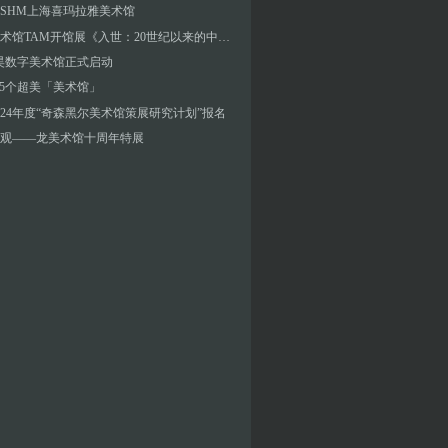
SHM上海喜玛拉雅美术馆
泰康美术馆TAM开馆展《⼊世：20世纪以来的中国现当代艺术》
昊数字美术馆正式启动
T 5个超美「美术馆」
3／24年度“奇森黑尔美术馆策展研究计划”报名
观——龙美术馆十周年特展