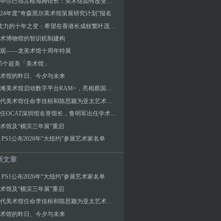
专访︱毕尔巴鄂古根海姆馆长：美术馆如何改变城市？
3／24年度“奇森黑尔美术馆策展研究计划”报名
M+与皮力的十年之变：希望在香港长成枝繁叶茂的树
术博物馆的智识机制建构
观——龙美术馆十周年特展
T 5个超美「美术馆」
术馆的昨日、今夕与未来
上海外滩美术馆启动数字平台RAM+，亮相蔡国强首个NFT项目《瞬间的永恒》
泰特现代美术馆任命李佳桓和陈思颖为亚太艺术策展人
巫鸿出任OCAT深圳馆名誉馆长，鲁明军出任学术总监
术馆及“横滨三年展”重启
A PS1公布2026年“大纽约”参展艺术家名单
新文章
A PS1公布2026年“大纽约”参展艺术家名单
术馆及“横滨三年展”重启
泰特现代美术馆任命李佳桓和陈思颖为亚太艺术策展人
术馆的昨日、今夕与未来