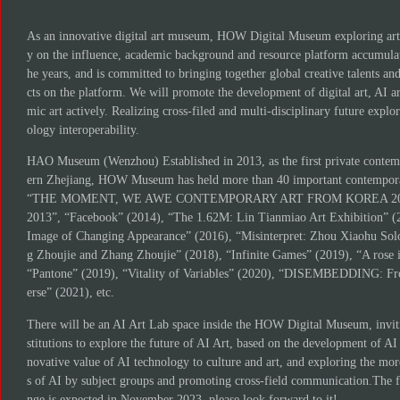
As an innovative digital art museum, HOW Digital Museum exploring art 
y on the influence, academic background and resource platform accum
he years, and is committed to bringing together global creative talents and
cts on the platform. We will promote the development of digital art, AI art
mic art actively. Realizing cross-filed and multi-disciplinary future explo
ology interoperability.
HAO Museum (Wenzhou) Established in 2013, as the first private contem
ern Zhejiang, HOW Museum has held more than 40 important contemporar
“THE MOMENT, WE AWE CONTEMPORARY ART FROM KOREA 2013”, 
2013”, “Facebook” (2014), “The 1.62M: Lin Tianmiao Art Exhibition” (
Image of Changing Appearance” (2016), “Misinterpret: Zhou Xiaohu Sol
g Zhoujie and Zhang Zhoujie” (2018), “Infinite Games” (2019), “A rose is
“Pantone” (2019), “Vitality of Variables” (2020), “DISEMBEDDING: Fr
erse” (2021), etc.
There will be an AI Art Lab space inside the HOW Digital Museum, invitin
stitutions to explore the future of AI Art, based on the development of AI
novative value of AI technology to culture and art, and exploring the more
s of AI by subject groups and promoting cross-field communication.The fir
nge is expected in November 2023, please look forward to it!