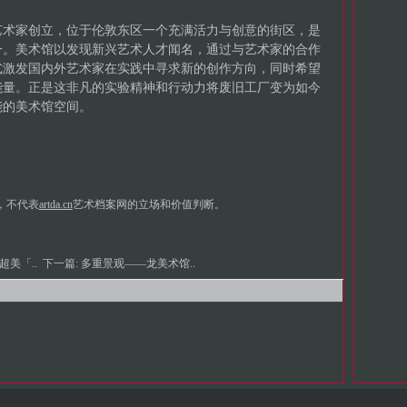
艺术家创立，位于伦敦东区一个充满活力与创意的街区，是
一。美术馆以发现新兴艺术人才闻名，通过与艺术家的合作
式激发国内外艺术家在实践中寻求新的创作方向，同时希望
能量。正是这非凡的实验精神和行动力将废旧工厂变为如今
能的美术馆空间。
，不代表
artda.cn
艺术档案网的立场和价值判断。
个超美「..
下一篇:
多重景观——龙美术馆..