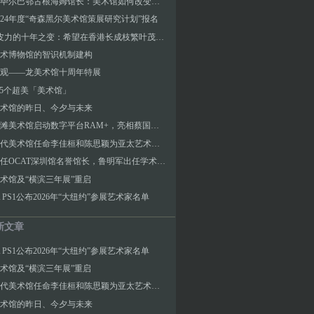
专访︱毕尔巴鄂古根海姆馆长：美术馆如何改变城市？
3／24年度“奇森黑尔美术馆策展研究计划”报名
M+与皮力的十年之变：希望在香港长成枝繁叶茂的树
术博物馆的智识机制建构
观——龙美术馆十周年特展
T 5个超美「美术馆」
术馆的昨日、今夕与未来
上海外滩美术馆启动数字平台RAM+，亮相蔡国强首个NFT项目《瞬间的永恒》
泰特现代美术馆任命李佳桓和陈思颖为亚太艺术策展人
巫鸿出任OCAT深圳馆名誉馆长，鲁明军出任学术总监
术馆及“横滨三年展”重启
A PS1公布2026年“大纽约”参展艺术家名单
新文章
A PS1公布2026年“大纽约”参展艺术家名单
术馆及“横滨三年展”重启
泰特现代美术馆任命李佳桓和陈思颖为亚太艺术策展人
术馆的昨日、今夕与未来