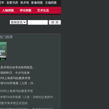
哲学
老栗书房
美术馆
影像档案
主编档案
人物档案
评论档案
艺术生态
 热门推荐
泰特现代美术馆任命李佳桓和陈思颖为亚太艺术策展人
术馆的昨日、今夕与未来
HM上海喜玛拉雅美术馆
泰康美术馆TAM开馆展《⼊世：20世纪以来的中国现当代艺术》
SHM上海喜玛拉雅美术馆
泰康美术馆TAM开馆展《⼊世：20世纪以来的中国现当代艺术》
昊数字美术馆正式启动