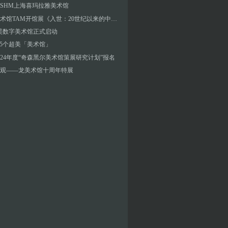
SHM上海喜玛拉雅美术馆
泰康美术馆TAM开馆展《⼊世：20世纪以来的中国现当代艺术》
昊数字美术馆正式启动
T 5个超美「美术馆」
3／24年度“奇森黑尔美术馆策展研究计划”报名
观——龙美术馆十周年特展