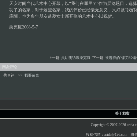
天安时间当代艺术中心开幕，以“我们在哪里？”作为展览题目，选
功了的名家，对于这些名家，我的评价已经毫无意义，只好就“我们
应酬，也为多年朋友翁菱女士新开张的艺术中心以祝贺。
栗宪庭2008-5-7
上一篇:
吴幼明访谈栗宪庭
下一篇:
被遗弃的“镰刀和锤子
网友评论
共 0 评
>>
我要留言
关于档案
Copyright © 2007-2026 art
投稿信箱：artda@126.com 微信