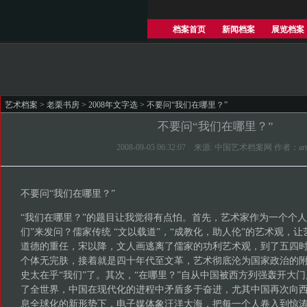
档案首页
新闻档案
展览档案
艺术档案
>
老栗书房
>
2008年文字选
> 不要问“我们在哪里？”
不要问“我们在哪里？”
2008-09-05 06:32:07 来源: 中国艺术档案网 作者：art
不要问“我们在哪里？”
“我们在哪里？”的题目让我觉得有点怕。首先，艺术家作为一个个人
们”来发问？儒家传统 “文以载道”，“成教化，助人伦”的艺术观，
道德的重任，宋以降，文人画逃离了儒家的功利艺术观，到了五四
个体无完肤，接着就是四十年代至文革，艺术彻底沦为国家政治的
史太在乎“我们”了。其次，“在哪里？”自从中国被西方列强轰开大
了全世界，中国在现代化的进程中矛盾多于奋进，尤其中国再次向
息全球化的新形势下，电子媒体象汪洋大海，把每一个人卷入到惊涛骇