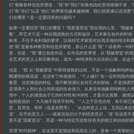
们”都被各种信息所塑造，“我”和“我们”的角色由此变得模糊不清，“我”
们”和“你们”以及“他们”的界限也越来越模糊，我们就更难以说清楚
们在哪里？是一定要回答的问题吗？
如果一定要回答“我们在哪里？”我更愿意说“我在我的心里。”我越
教”，即艺术只是一种自我拯救的方式和途径，艺术家在创作的时候
标准，不在乎名利场的要求，以保持艺术家面对自我灵魂的纯洁和
然“我”是被各种教育和信息所塑造，那么什么是“我”？或者用一句时
质，但是，“我”通过创造作品，在作品的世界里，从“我被塑造”的现
在艺术的意义上和宗教类似，成为一种纯净和大自在的心境，在这个
但是，“我”从“我被塑造”中获得拯救的过程，不是一个抽象和纯粹
陶渊明的桃花源，也没有了终南捷径，“个人修行”在一定时间段内
教育、信息挣脱的特征。我不断强调社会对艺术的影响，不是强调
是强调个人和社会之间形成的生命张力。从来没有抽象和纯粹的人
境中，个人的感觉由于它的针对性和冲突性，才显示出真挚、激情
如韩愈说的：“大凡物不得其平则鸣。”“人之于言也亦然，有不得已
思，其哭也，有怀（送孟东野序）。”从这种意义上说，五四以来反
道”，在乎的是文人――或者说知识分子的忧患意识，“道”在这里不
更不是“国家意识”，而是一种与特定历史阶段有关的独立和自由的
所谓“时代精神”，在这里不是预设和高高在上的，是每一个真挚的