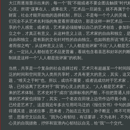
大江而逐渐显示出来的，每一个“我”不能或者不要企图去触摸“时代
心灵。所谓“谋事在人，成事在天，”艺术品一旦诞生，就不再属于
财富，社会才能开始他的选择机制，所以，不是每一个个人的灵魂
们完全不从艺术名利场的角度看所谓成功，那是这样一种艺术品―
享的个人感觉，或者说，艺术家必须能够以自己的艺术创造，参加
立之中，才真正有意义。从这种意义上说，艺术家的自由和独立，
自由和独立，是有新的文化针对性的自由独立。也如韩愈所说“维天
者而假之鸣”，从这种意义上说，“人人都是批评家”不比“人人都是
术，一定比人人都创造艺术品更普遍，看就包含着喜恶和好坏的判
制就是这样一个“人人都是批评家”的机制。
当然，共享是一个复杂的社会选择过程，艺术只有超越某一个时间
泛的时间和空间里为人类所共享时，才具有更大的意义，其实，这又
题，“维天之于时”也。所以，成功不重要，或者说成功对于艺术家
场，已经远离了艺术对于“我”的心灵上的意义。“人人都是艺术家”
来的艺术体制、艺术史对于“成功”选择标准的严酷，不但把普通人
量的艺术家也排除了，其实，一个老农在田埂上边劳作边哼着小曲，
已经是艺术了。这是我近年多次引用司马迁的《报任安书》中句的原
得通其道，故述往事，思来者，乃如左丘无目，孙子断足，终不可
愤，思垂空文以自见。”因为心有郁结，有话要讲，不为名利，不为
心灵的自我拯救，抒怀和宣泄内心郁结以自见，给“我”一个交代。