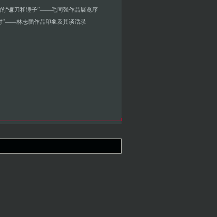
的“镰刀和锤子”——毛同强作品展览序
对”――林志鹏作品印象及其谈话录