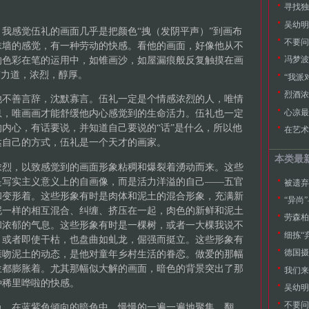
吴幼明
我感觉伍礼的画面几乎是把颜色“拽（发阴平声）”到画布
不要问
抹墙的感觉，有一种劳动的快感。看他的画面，好像他从不
的色彩在笔的运用中，如锥画沙，如屋漏痕般反复触摸在画
冯梦波
有力道，浓烈，醇厚。
“我派
烈酒浓
他不善言辞，沈默寡言。伍礼一定是个情感浓烈的人，唯情
心凉最
息，唯画画才能舒缓他内心感觉到的生命活力。伍礼也一定
内心，有话要说，并知道自己要说的“话”是什么，所以他
在艺术
达自己的方式，伍礼是一个天才的画家。
本类最
浓烈，以致感觉到的画面形象粘稠和爆裂着湧动而来。这些
是写实主义意义上的自画像，而是活力洋溢的自己――五官
被遗弃
和变形着。这些形象有时是肉体和泥土的混合形象，充满新
“异尚
泥一样的相互混合、纠缠、挤压在一起，肉色的新鲜和泥土
劳森柏
和浓郁的气息。这些形象有时是一棵树，或者一大棵我说不
细拣“
；或者即使干枯，也盘曲如虬龙，倔强而挺立。这些形象有
德国摄
亲吻泥土的动态，是他对童年乡村生活的眷恋。做爱的那幅
位都膨胀着。尤其那幅似大解的画面，暗色的背景突出了那
我们来
种稀里哗啦的快感。
吴幼明
不要问
色，在蓝紫色倾向的暗色中，慢慢的一遍一遍地聚集、翻