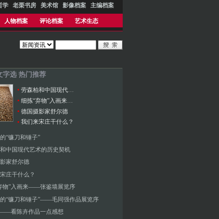
哲学
老栗书房
美术馆
影像档案
主编档案
人物档案
评论档案
艺术生态
年文字选 热门推荐
劳森柏和中国现代艺术的历史契机
细拣“弃物”入画来——张鉴墙展览序
德国摄影家舒尔德
我们来宋庄干什么？
的“镰刀和锤子”
和中国现代艺术的历史契机
影家舒尔德
宋庄干什么？
弃物”入画来——张鉴墙展览序
的“镰刀和锤子”——毛同强作品展览序
”——看陈卉作品一点感想