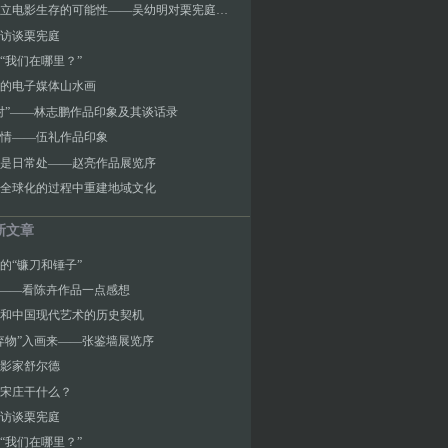
寻找独立电影生存的可能性——吴幼明对栗宪庭的采访
访谈栗宪庭
“我们在哪里？”
的电子媒体山水画
对”――林志鹏作品印象及其谈话录
情――伍礼作品印象
是日常处——赵亮作品展览序
全球化的过程中重建地域文化
新文章
的“镰刀和锤子”
”——看陈卉作品一点感想
和中国现代艺术的历史契机
弃物”入画来——张鉴墙展览序
影家舒尔德
宋庄干什么？
访谈栗宪庭
“我们在哪里？”