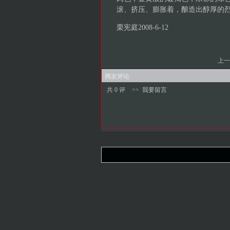
滚、挤压、膨胀着，酿造出醇厚的
栗宪庭2008-6-12
上一
网友评论
共 0 评
>>
我要留言