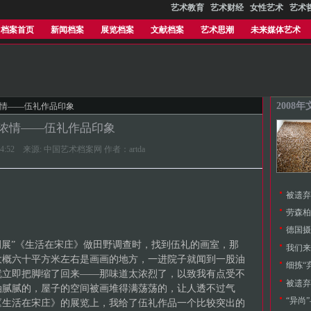
艺术教育
艺术财经
女性艺术
艺术
档案首页
新闻档案
展览档案
文献档案
艺术思潮
未来媒体艺术
2008
浓情――伍礼作品印象
浓情――伍礼作品印象
06:24:52 来源: 中国艺术档案网 作者：artda
被遗弃
劳森柏
。
德国摄
“例展”《生活在宋庄》做田野调查时，找到伍礼的画室，那
我们来
大概六十平方米左右是画画的地方，一进院子就闻到一股油
细拣“
就立即把脚缩了回来――那味道太浓烈了，以致我有点受不
被遗弃
油腻腻的，屋子的空间被画堆得满荡荡的，让人透不过气
“异尚
《生活在宋庄》的展览上，我给了伍礼作品一个比较突出的