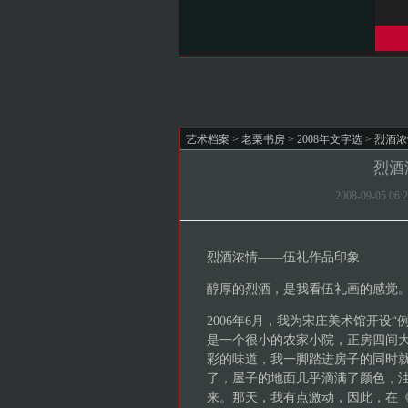
艺术档案
>
老栗书房
>
2008年文字选
> 烈酒
烈酒
2008-09-05 
烈酒浓情――伍礼作品印象
醇厚的烈酒，是我看伍礼画的感觉
2006年6月，我为宋庄美术馆开设
是一个很小的农家小院，正房四间
彩的味道，我一脚踏进房子的同时
了，屋子的地面几乎滴满了颜色，
来。那天，我有点激动，因此，在