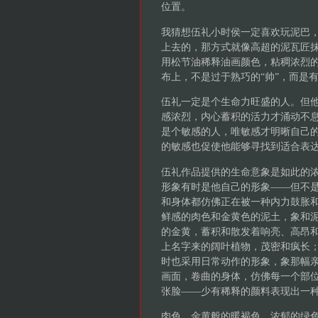
位置。
我猜想伍礼小时侯一定喜欢玩泥巴，
上去的，那方式就像高超的泥瓦匠
用松节油稀释油画颜色，粘稠浓烈
布上，不是过于熟巧的“帅”，而是
伍礼一定是个生命力旺盛的人。但
感浓烈，内心蓄积的活力才涌动不
是个敏感的人，唯敏感才明晰自己的
的敏感也促使他能够寻找到适合表
伍礼作品提供的生命意象是如此的
形象有时是他自己的形象――但不
和身体都仿佛正在被一种内力鼓胀
鲜感的肉色和金黄色的泥土，象和
的金黄，蓄积和散发着响亮、高昂
上名字来的阔叶植物，茂密和疯长
时也采用日常动作的形象，象那幅
画面，卷曲的身体，仿佛每一个部
张脸――少有稀释的颜料表现出一
肉色，金黄般的暖褐色，浓郁的绿