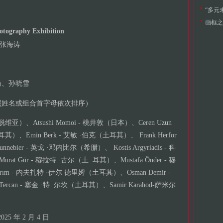
“多元
画框之
otography Exhibition
n、张海涛
扬、孙晓雪
照姓名或组合首字母依次排序）
拉脱维亚）、Atsushi Momoi - 桃井敦（日本）、Ceren Uzun
其）、Emin Berk - 艾敏 ·伯克（土耳其）、 Frank Herfor
ebier - 英戈 ·邓内比尔（希腊）、 Kostis Argyriadis - 科
Gür - 穆拉特 ·古尔（土 耳其）、Mustafa Önder - 穆
ırım - 内夫扎特 ·伊尔 德里姆（土耳其）、Osman Demir -
rcan - 塞金 ·特 尔坎（土耳其）、Samir Karahod-萨米尔
25 年 2 月 4 日