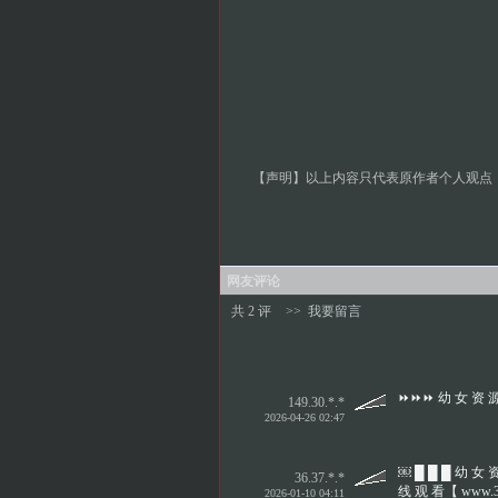
【声明】以上内容只代表原作者个人观点
网友评论
共 2 评
>>
我要留言
⏩⏩⏩ 幼 女 资 源【
149.30.*.*
2026-04-26 02:47
￼ █ █ █ 幼 女 资
36.37.*.*
线 观 看【 www.3p
2026-01-10 04:11