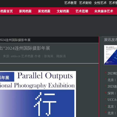
艺术教育
艺术财经
女性艺术
艺术
档案首页
新闻档案
展览档案
文献档案
艺术思潮
未来媒体艺术
展讯发
”2024连州国际摄影年展
出”2024连州国际摄影年展
41.682 来源: artda.cn 艺术档案 作者：张海涛、顾振清
202
北京︱
深圳︱
北京︱
北京︱