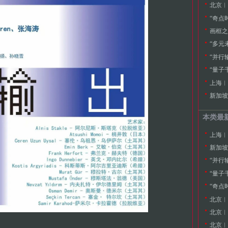
北京︱张
“奇点
画框之
“多元
“并行
“量子
上海︱
新加坡
本类最
上海︱
新加坡
“并行
“量子
“奇点
北京︱
北京︱张
北京︱