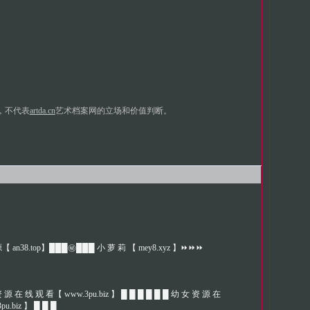
，不代表
artda.cn
艺术档案网的立场和价值判断。
 an38.top】███㊙️███ 小 萝 莉 【 mey8.xyz 】⏩⏩⏩
 源 在 线 观 看【 www.3pu.biz 】 █ █ █ █ █ █ 幼 女 资 源 在
u.biz 】 █ █ █