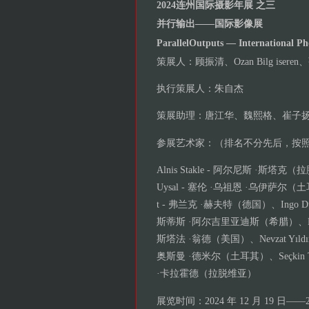
2024连州国际摄影年展 之三
并行输出——国际影像展
ParallelOutputs — International Ph
策展人：顾振清、Ozan Bilg isere
执行策展人：朱自杰
策展助理：唐江华、魏熙格、崔子
参展艺术家：（排名不分先后，按
Alnis Stakle - 阿尔尼斯 ·斯塔克（
Uysal - 塞伦 ·乌祖恩 ·乌伊萨尔（土耳
t - 弗兰克 ·赫夫特（德国）、Ingo Dunn
斯蒂斯 ·阿尔吉里亚迪斯（希腊）、Murat 
斯塔法 ·翁德（美国）、Nevzat Yıld
奥斯曼 ·德米尔（土耳其）、Seçkin Te
·卡拉霍德（拉脱维亚）
展览时间：2024 年 12 月 19 日——20