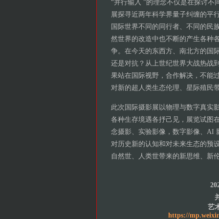
“并行输入 ”的理念不仅是在探讨
展探寻近两年科学界量子纠缠的平行
国际世界不同的同行者、不同的民族
然世界的改造中也不断的产生各种各
争。在今天的东西方、南北方的国际
还是对抗？从上世纪世界大战热战到
果站在国际视野，合作解决，不能过
对新的超人类生态伦理、星际殖民
此次国际摄影展以物理与数字真实
各种生存境遇各抒己见，展览试图
念摄影、实验影像，数字影像、AI
对历史新的认知和对未来生态的预设
自然世、人类世带来的新思维、新
2
艺
https://mp.wei