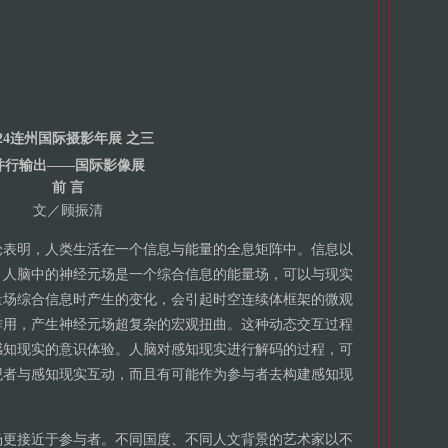
024连州国际摄影年展 之三
并行输出——国际影像展
前 言
文／顾振清
论表明，人类生活在一个信息与能量的全息矩阵中。信息以
。人脑中的神经元场是一个综合信息的能量场，可以与现实
量场综合信息时产生的变化，会引起时空连续体框架的微观
作用，产生神经元场超复杂的宏观扭曲。这种动态交互过程
感知现实的意识体验。人脑对感知现实进行解码的过程，可
观者与感知现实互动，而且有可能作为参与者去构建感知现
场更接近于参与者。不同国度、不同人文背景的艺术家以不