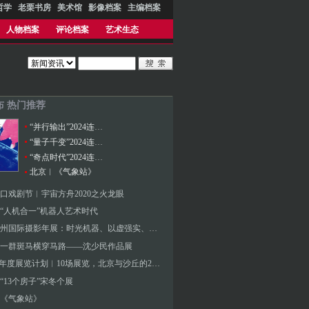
哲学
老栗书房
美术馆
影像档案
主编档案
人物档案
评论档案
艺术生态
布 热门推荐
“并行输出”2024连州国际摄影年展
“量子千变”2024连州国际摄影年展
“奇点时代”2024连州国际摄影年展
北京︱《气象站》
3蛇口戏剧节︱宇宙方舟2020之火龙眼
“人机合一”机器人艺术时代
2023连州国际摄影年展：时光机器、以虚强实、同行际遇、降河洄游
一群斑马横穿马路——沈少民作品展
UCCA年度展览计划︱10场展览，北京与沙丘的2024
“13个房子”宋冬个展
《气象站》