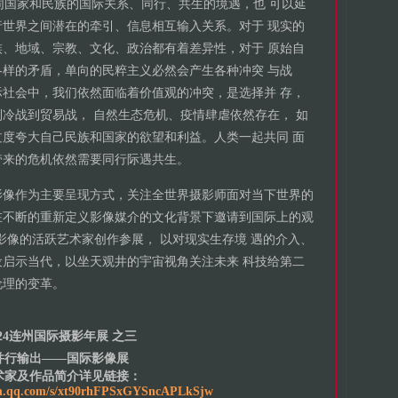
不同国家和民族的国际关系、同行、共生的境遇，也 可以延
世界之间潜在的牵引、信息相互输入关系。对于 现实的
、地域、宗教、文化、政治都有着差异性，对于 原始自
样的矛盾，单向的民粹主义必然会产生各种冲突 与战
社会中，我们依然面临着价值观的冲突，是选择并 存，
冷战到贸易战， 自然生态危机、疫情肆虐依然存在， 如
度夸大自己民族和国家的欲望和利益。人类一起共同 面
带来的危机依然需要同行际遇共生。
影像作为主要呈现方式，关注全世界摄影师面对当下世界的
在不断的重新定义影像媒介的文化背景下邀请到国际上的观
 影像的活跃艺术家创作参展， 以对现实生存境 遇的介入、
启示当代，以坐天观井的宇宙视角关注未来 科技给第二
伦理的变革。
024连州国际摄影年展 之三
并行输出——国际影像展
术家及作品简介详见链接：
xin.qq.com/s/xt90rhFPSxGYSncAPLkSjw