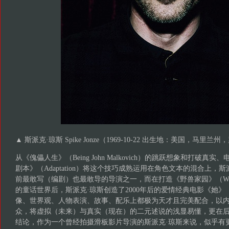
▲ 斯派克·琼斯 Spike Jonze（1969-10-22 出生地：美国，马里兰
从《傀儡人生》（Being John Malkovich）的跳跃想象和打破
剧本》（Adaptation）将这个技巧成熟运用在角色文本的混合上，
前最敢写（编剧）也最敢导的导演之一，而在打造《野兽家园》（Where the 
的童话世界后，斯派克·琼斯创造了2000年后的爱情经典电影《她》
像、世界观、人物表演、故事、配乐上都极为天才且完美配合，以
众，将虚拟（未来）与真实（现在）的二元述说的浅显易懂，更在
结论，作为一个曾经拍摄滑板影片导演的斯派克·琼斯来说，似乎有