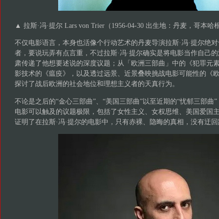
▲ 拉斯·冯·提尔 Lars von Trier（1956-04-30 出生地：丹麦，哥本哈
不仅电影语言，本身也活像个行动艺术的丹麦导演拉斯·冯·提尔绝
者，要说玩弄有点言重，不过拉斯·冯·提尔确实是将电影当作自己
肃传递了他想要述说的深度议题；从「欧洲三部曲」中的《犯罪元
影技术的《瘟疫》，以及透过远景、近景叠映挑战电影可能性的《
探讨了战后欧洲的社会地位和理想主义者的天真行为。
不论是之后的“金心三部曲”、“美国三部曲”以至近期的“忧郁三部曲”
电影可以触及的议题极限，包括了女性主义、女权思维、美国爱国
证明了在拉斯·冯·提尔的电影中，只有赤裸、隐晦的真相，没有迂