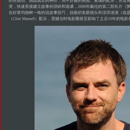
的在挑动、挑战观众的神经，用不舒服的画面、紧绷的配乐，营造
突，快速剪接建立故事的琐碎和诡谲，2000年戴伦的第二部长片《
在好莱坞独树一格的说故事技巧，扭曲的鱼眼镜头和澎湃汹涌（或
（Clint Mansell）配乐，震撼当时电影圈甚至影响了之后10年的电