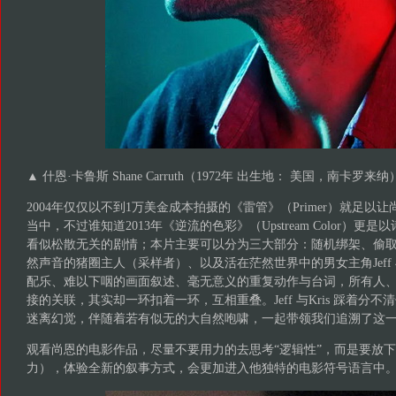
▲ 什恩·卡鲁斯 Shane Carruth（1972年 出生地： 美国，南卡罗来纳
2004年仅仅以不到1万美金成本拍摄的《雷管》（Primer）就足以
当中，不过谁知道2013年《逆流的色彩》（Upstream Color）
看似松散无关的剧情；本片主要可以分为三大部分：随机绑架、偷
然声音的猪圈主人（采样者）、以及活在茫然世界中的男女主角Jeff 
配乐、难以下咽的画面叙述、毫无意义的重复动作与台词，所有人
接的关联，其实却一环扣着一环，互相重叠。Jeff 与Kris 踩着分
迷离幻觉，伴随着若有似无的大自然咆啸，一起带领我们追溯了这
观看尚恩的电影作品，尽量不要用力的去思考“逻辑性”，而是要放
力），体验全新的叙事方式，会更加进入他独特的电影符号语言中