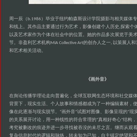
周一辰
毕业于纽约帕森斯设计学院摄影与相关媒体
（b.1986）
和线上
其作品主要通过行为艺术
影像创建个人历史
探索个
。
，
,
以及艺术家作为个体在社会中的位置
她的作品多次展览于美
。
节
非盈利艺术机构
的创办人之一
以策展人和
。
MiA Collective Art
,
和艺术相关活动
。
画外音
《
》
在舆论传播学理论走向普遍化
全球互联网生态环境和社交媒
，
背景下
现实生活
个人故事和情感都成为了一种编辑素材
，
、
，
像在此逐渐与现实脱节
画外音
试图对图像
影像呈现的
现
。“
”
、
“
的关系展开讨论
用一种线性的符合常理的
真相好奇心
结构
，
“
”
，
考究被删改的痕迹并进一步寻找被吞没的未尽之言
继而从观
。
复杂信息时代的逻辑和脉络
转未知为已知
自主镇定绝望和
，
，