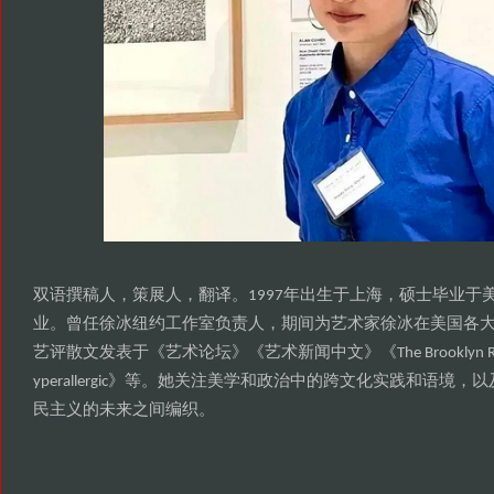
双语撰稿人
策展人
翻译
年出生于上海
硕士毕业于
，
，
。1997
，
业
曾任徐冰纽约工作室负责人
期间为艺术家徐冰在美国各
。
，
艺评散文发表于
艺术论坛
艺术新闻中文
《
》《
》《The Brooklyn 
等
她关注美学和政治中的跨文化实践和语境
以
yperallergic》
。
，
民主义的未来之间编织
。