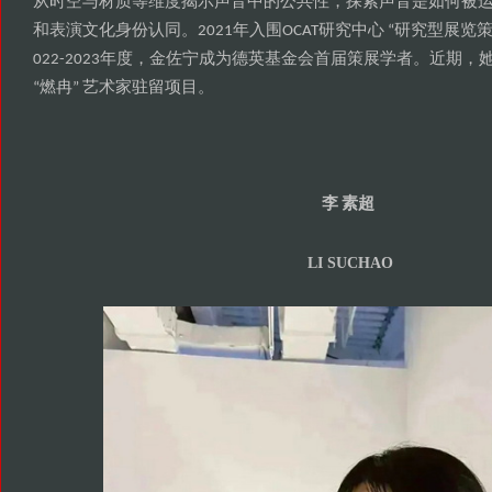
从时空与材质等维度揭示声音中的公共性
探索声音是如何被
，
和表演文化身份认同
年入围
研究中心
研究型展览
。2021
OCAT
“
年度
金佐宁成为德英基金会首届策展学者
近期
022-2023
，
。
，
燃冉
艺术家驻留项目
“
”
。
李
素超
LI SUCHAO