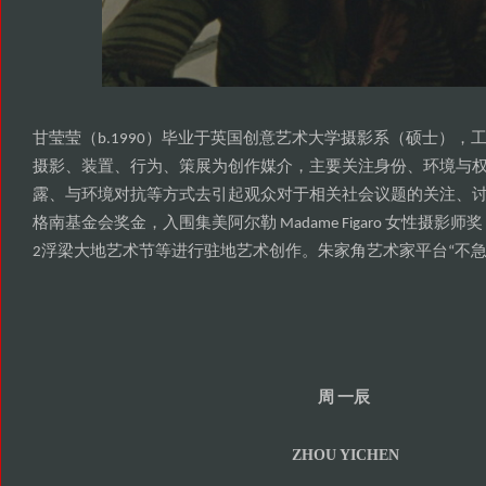
甘莹莹
毕业于英国创意艺术大学摄影系
硕士
（b.1990）
（
），
摄影
装置
行为
策展为创作媒介
主要关注身份
环境与
、
、
、
，
、
露
与环境对抗等方式去引起观众对于相关社会议题的关注
、
、
格南基金会奖金
入围集美阿尔勒
女性摄影师奖
，
Madame Figaro
浮梁大地艺术节等进行驻地艺术创作
朱家角艺术家平台
不
2
。
“
周
一辰
ZHOU YICHEN