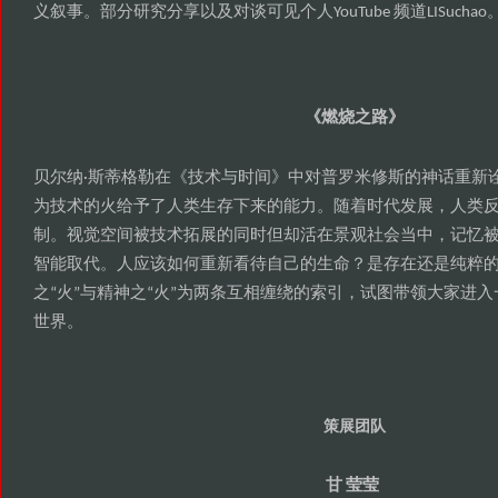
义叙事
部分研究分享以及对谈可见个人
频道
。
YouTube
LISuchao
燃烧之路
《
》
贝尔纳
斯蒂格勒在
技术与时间
中对普罗米修斯的神话重新
·
《
》
为技术的火给予了人类生存下来的能力
随着时代发展
人类
。
，
制
视觉空间被技术拓展的同时但却活在景观社会当中
记忆
。
，
智能取代
人应该如何重新看待自己的生命
是存在还是纯粹
。
？
之
火
与精神之
火
为两条互相缠绕的索引
试图带领大家进入
“
”
“
”
，
世界
。
策展团队
甘
莹莹