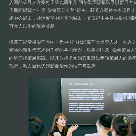
入围的策展人方案将于第九届集美
阿尔勒国际摄影季以群展方
·
周期间揭晓本年度
影像策展人奖
得主
获奖方案将在本项目支
“
”
。
术中心展出
并巡展至中国其他城市
奖项得主亦将被提供国
，
，
万元人民币的现金奖励
。
沿袭三影堂摄影艺术中心为中国当代影像艺术培育人才
香奈
、
精神的新生代艺术创作者的共同使命
集美
阿尔勒
影像策展人
，
·
“
的研究和策展实践
以开放和多元的态度鼓励年轻策展人的参
、
视野
助力当代优秀影像创作的推广与发声
，
。