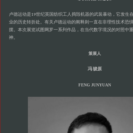
卢德运动是
世纪英国纺织工人捣毁机器的武装暴动
它发生
19
，
业的历史转折处
有关卢德运动的阐释则一直在非理性技术恐
。
摆
本次展览试图网罗一系列作品
在当代数字境况的对照中
。
，
神
。
策展人
冯
骏原
FENG JUNYUAN