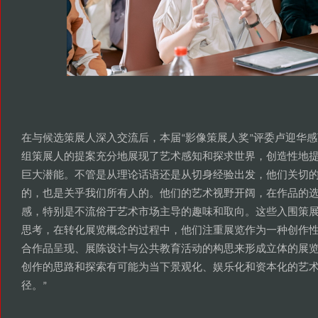
在与候选策展人深入交流后
本届
影像策展人奖
评委卢迎华感
，
“
”
组策展人的提案充分地展现了艺术感知和探求世界
创造性地
，
巨大潜能
不管是从理论话语还是从切身经验出发
他们关切
。
，
的
也是关乎我们所有人的
他们的艺术视野开阔
在作品的
，
。
，
感
特别是不流俗于艺术市场主导的趣味和取向
这些入围策
，
。
思考
在转化展览概念的过程中
他们注重展览作为一种创作
，
，
合作品呈现
展陈设计与公共教育活动的构思来形成立体的展
、
创作的思路和探索有可能为当下景观化
娱乐化和资本化的艺
、
径
。”