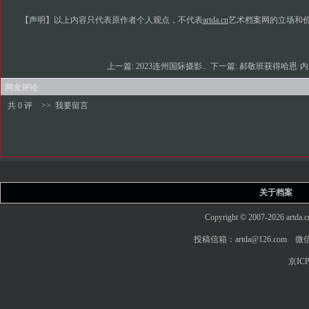
【声明】以上内容只代表原作者个人观点，不代表
artda.cn
艺术档案网的立场和
上一篇:
2023连州国际摄影..
下一篇:
郝敬班获得哈恩·内
网友评论
共 0 评
>>
我要留言
关于档案
Copyright © 2007-2026 art
投稿信箱：artda@126.com 微信
京ICP