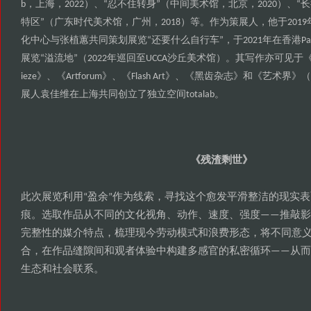
上海
忍不住转身
中间美术馆
北京
长
b，
，2022）、“
”（
，
，2020）、“
特区
广东时代美术馆
广州
等
作为策展人
他于
”（
，
，2018）
。
，
2019
化中心与张植蕙共同策划展览
还要什么自行车
于
年在香港
“
”，
2021
Pa
展览
溢流地
年巡回至
沙丘美术馆
其写作亦可见于
“
”（2022
UCCA
）。
《
黑齿杂志
和
艺术界
ieze》、《Artforum》、《Flash Art》、《
》
《
》（
展人袁佳维在上海共同创立了独立空间
totalab。
残渣剩世
《
》
此次展览利用
盈余
作为线索
寻找这个愈发平滑整洁的现实表
“
”
，
痕
选取作品从不同的文化视角
动作
速度
强度
推敲影
。
、
、
、
——
完整性的媒介特点
梳理现今劳动模式和浪费形态
将不同意
，
，
合
在作品缝隙间和观者体验中构建多感官的私密循环
从而
，
——
生态和社会联系
。