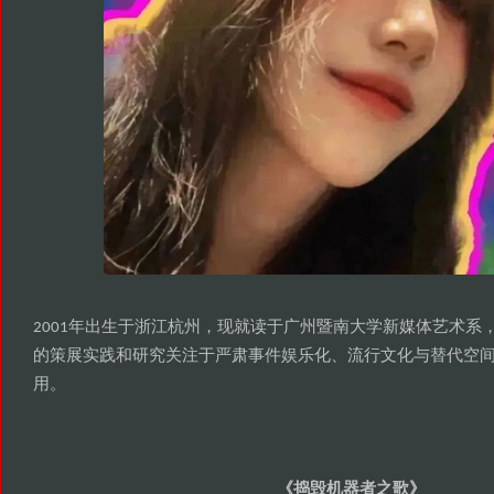
年出生于浙江杭州
现就读于广州暨南大学新媒体艺术系
2001
，
的策展实践和研究关注于严肃事件娱乐化
流行文化与替代空
、
用
。
捣毁机器者之歌
《
》