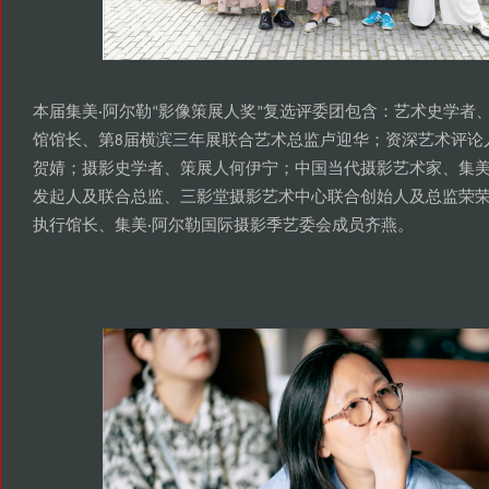
本届集美
阿尔勒
影像策展人奖
复选评委团包含
艺术史学者
·
“
”
：
馆馆长
第
届横滨三年展联合艺术总监卢迎华
资深艺术评论
、
8
；
贺婧
摄影史学者
策展人何伊宁
中国当代摄影艺术家
集
；
、
；
、
发起人及联合总监
三影堂摄影艺术中心联合创始人及总监荣
、
执行馆长
集美
阿尔勒国际摄影季艺委会成员齐燕
、
·
。