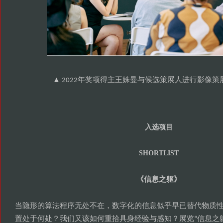
年奖项得主王姝曼与候选策展人进行影像策
▲ 2022
入选项目
SHORTLIST
信息之躯
《
》
当隐形的算法程序无处不在
数字化的信息似乎早已替代物质
，
置处于何处
我们又该如何重拾具身经验与感知
展览
信息之
？
？
“