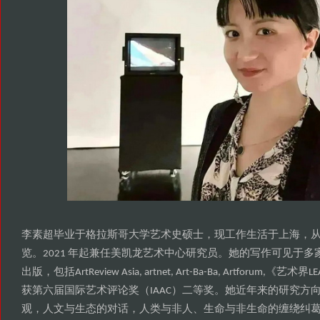
李素超毕业于格拉斯哥大学艺术史硕士
现工作生活于上海
，
，
览
年起兼任美凯龙艺术中心研究员
她的写作可见于多
。2021
。
出版
包括
艺术界
，
ArtReview Asia, artnet, Art-Ba-Ba, Artforum,《
LE
获第六届国际艺术评论奖
二等奖
她近年来的研究方
（IAAC）
。
观
人文与生态的对话
人类与非人
生命与非生命的缠绕纠
，
，
、