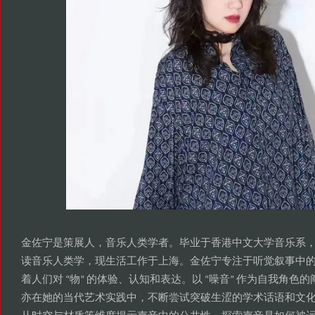
金佐宁是策展人
音乐人类学者
毕业于香港中文大学音乐系
，
。
读音乐人类学
现生活工作于上海
金佐宁专注于听觉叙事中
，
。
着人们对
物
的体验
认知和表达
以
噪音
作为自我角色的
“
”
、
。
“
”
亦在她的当代艺术实践中
不断尝试突破生涩的学术话语和文
，