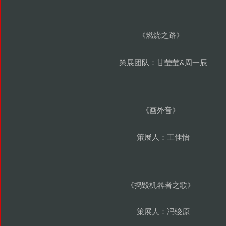
燃烧之路
《
》
策展团队
甘莹莹
周一辰
：
&
画外音
《
》
策展人
王佳怡
：
捣毁机器者之歌
《
》
策展人
冯骏原
：