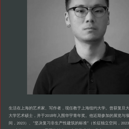
生活在上海的艺术家
写作者
现任教于上海纽约大学
曾获复旦
、
，
。
大学艺术硕士
并于
年入围华宇青年奖
他近期参加的展览与
，
2018
。
间
坚决复习非生产性建筑的标准
长征独立空间
，2023）、“
”（
，202