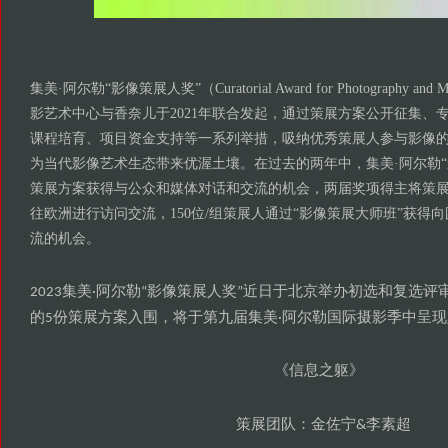
集美·阿尔勒“影像策展人奖”（Curatorial Award for Photography and
影艺术中心与香奈儿于2021年联合发起，通过策展方案公开征集、
课程培育、项目资金支持等一系列举措，吸纳优秀策展人参与影像
为当代影像艺术生态带来优渥土壤。在过去的两年中，集美·阿尔勒“
策展方案获得与公众和媒体对话和交流的机会，两届奖项得主将策
往欧洲进行访问交流，150位/组策展人通过“影像策展大师班”获得
流的机会。
集美
阿尔勒
影像策展人奖
近日于北京举办初选和复选评
2023
·
“
”
的
份策展方案入围
将于第九届集美
阿尔勒国际摄影季中呈现
5
，
·
信息之躯
《
》
策展团队
金佐宁
李素超
：
&