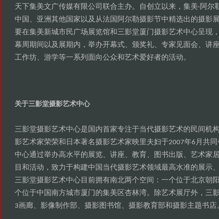
天下集美文广传媒有限公司联合主办
自创立以来
集美
阿尔
。
，
·
中国
亚洲其他国家以及从法国阿尔勒摄影节中精选出的摄影
、
要在集美新城市民广场展览馆和三影堂厦门摄影艺术中心呈现
幕周期间以及展期内
举办开幕式
颁奖礼
专家见面会
讲
，
、
、
、
工作坊
游学等一系列面向公众和艺术爱好者的活动
、
。
关于三影堂摄影艺术中心
三影堂摄影艺术中心是国内首家专注于当代摄影艺术的民间机
影艺术家荣荣和日本著名摄影艺术家映里夫妇于
年
月共同
2007
6
中心通过举办高水平的展览
讲座
教育
图书出版
艺术家
、
、
、
、
目和活动
致力于构建中国当代摄影艺术领域最高水准的展示
，
三影堂摄影艺术中心目前拥有南北两个空间
一个位于北京朝
：
个位于中国南方城市厦门的集美区杏林湾
除艺术展厅外
三
。
，
画廊
影像制作部
摄影图书馆
摄影教育部和摄影主题书店
3
、
、
、