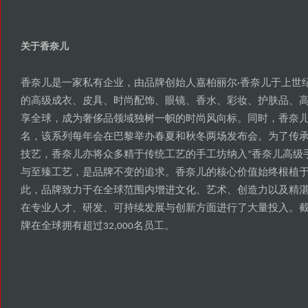
关于香奈儿
香奈儿是一家私有企业
由品牌创始人嘉柏丽尔
香奈儿于上世
，
·
的高级成衣
皮具
时尚配饰
眼镜
香水
彩妆
护肤品
、
、
、
、
、
、
、
享全球
成为奢侈品领域独树一帜的时尚风向标
同时
香奈
，
。
，
名
该系列每年会在巴黎举办春夏和秋冬两场发布会
为了传
，
。
技艺
香奈儿亦将众多精于传统工艺的手工坊纳入
香奈儿高级
，
“
与至臻工艺
是品牌不变的追求
香奈儿的核心价值始终根植
，
。
此
品牌致力于在全球范围内增进文化
艺术
创造力以及精
，
、
、
在专业人才
研发
可持续发展与创新方面进行了大量投入
、
、
。
牌在全球拥有超过
名员工
32,000
。