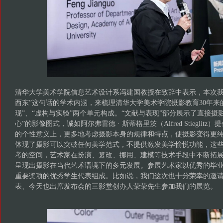
清华大学美术学院信息艺术设计系冯建国教授在致辞中表示，本次我
西东”这句话的学术内涵，来梳理清华大学美术学院摄影教育30年来
现”、“虚构与实验”两个单元构成。“文献与表现”部分展示了直接摄
心”的影像图式，诚如阿尔弗雷德 · 斯蒂格里茨（Alfred Stiegli
的个性意义上，更多地考虑摄影本身的规律和特点，使摄影变得更纯
体现了摄影可以突破任何美学范式，不提供激发美学愉悦功能，这
考的空间，艺术家在扮演、篡改、挪用、建模等技术手段中不断拓
呈现出摄影在当代艺术语境下的多元发展。参展艺术家以优秀的毕
重要奖项的优秀学生代表组成。比如说，我们这次也十分荣幸的邀
表、今天也出席发布会的三影堂创办人荣荣先生参加我们的展览。