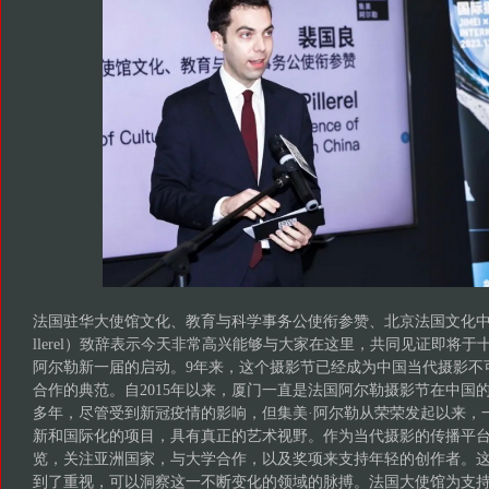
法国驻华大使馆文化、教育与科学事务公使衔参赞、北京法国文化中心主任裴
llerel）致辞表示今天非常高兴能够与大家在这里，共同见证即将于
阿尔勒新一届的启动。9年来，这个摄影节已经成为中国当代摄影不
合作的典范。自2015年以来，厦门一直是法国阿尔勒摄影节在中国
多年，尽管受到新冠疫情的影响，但集美·阿尔勒从荣荣发起以来，
新和国际化的项目，具有真正的艺术视野。作为当代摄影的传播平台
览，关注亚洲国家，与大学合作，以及奖项来支持年轻的创作者。
到了重视，可以洞察这一不断变化的领域的脉搏。法国大使馆为支