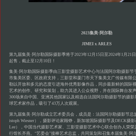
2023集美·阿尔勒
JIMEI x ARLES
第九届集美·阿尔勒国际摄影季将于2023年12月15日至2024年1月
起售，截止至12月10日！
集美·阿尔勒国际摄影季由三影堂摄影艺术中心与法国阿尔勒摄影节于2
市集美区委、区政府支持，三影堂和厦门市天下集美文广传媒有限公
勒以开放和多元的态度引进海外优秀影像作品，同步最新鲜的国际
艺术的创作、研究和策划，助力其进入公众视野，并在国际舞台发
300场来自中国、亚洲其他国家以及精选自法国阿尔勒摄影节的摄影展
球艺术家作品，吸引了43万人次观展。
第九届集美·阿尔勒成立艺术委员会，成员是：法国阿尔勒摄影节总监
istoph Wiesner），摄影评论家顾铮，新加坡国际摄影节及DECK
Lee），中国当代摄影艺术家、三影堂摄影艺术中心联合创办人荣
行馆长齐燕。“艺委会”接棒艺术总监，共同策划和召集本届集美·阿