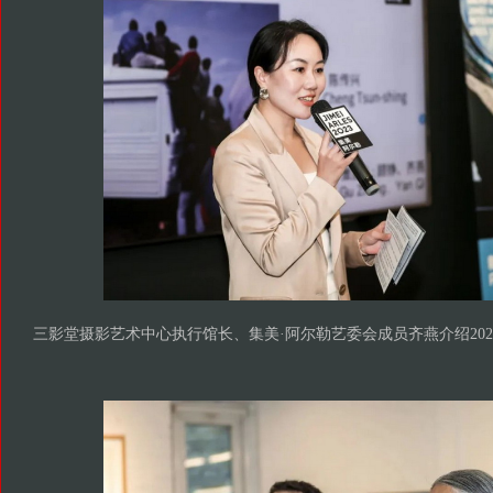
三影堂摄影艺术中心执行馆长、集美·阿尔勒艺委会成员齐燕介绍202