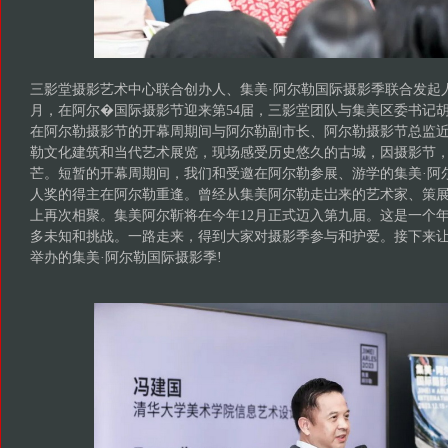
三影堂摄影艺术中心联合创办人、集美·阿尔勒国际摄影季联合发起
月，在阿尔�国际摄影节迎来第54届，三影堂团队与集美区委书记
在阿尔勒摄影节的开幕周期间与阿尔勒副市长、阿尔勒摄影节总监
勒文化建筑和当代艺术展览，现场感受历史悠久的古城，因摄影节
芒。短暂的开幕周期间，我们和受邀在阿尔勒参展、游学的集美·阿
人奖的得主在阿尔勒重逢。曾经从集美阿尔勒走岀来的艺术家、策
上再次相聚。集美阿尔靳将在今年12月正式迈入第九届。这是一个
多未知和挑战。一路走来，得到大家对摄影季参与和护爱。接下来让
举办的集美·阿尔勒国际摄影季!