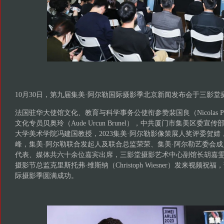
10月30日，第九届集美·阿尔勒国际摄影季北京新闻发布会于三影
法国驻华大使馆文化、教育与科学事务公使衔参赞裴国良（Nicolas Pi
文化专员贝奥玲（Aude Urcun Brunel），中共厦门市集美区委
大学美术学院冯建国教授，2023集美·阿尔勒影像策展人奖评委贺
峰，集美·阿尔勒联合发起人及联合总监荣荣、集美·阿尔勒艺委会
代表、媒体共六十余位嘉宾出席，三影堂摄影艺术中心副馆长胡嘉
摄影节总监克里斯托弗·维斯纳（Christoph Wiesner）发来视频
际摄影季圆满成功。