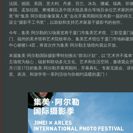
法国、德国、美国、意大利、丹麦、芬兰、冰岛、挪威、瑞典、菲
泰国、孟加拉国、柬埔寨以及中国大陆及港台等地百余位艺术家的作
奖”和“集美·阿尔勒影像策展人奖”会在开幕周期间宣布新一届的得主
设立“摄影手工书奖”，以鼓励和支持艺术家基于摄影书的创作。
今年，集美·阿尔勒的32场展览将于厦门市集美艺术馆、三影堂厦门
门、福州的美术馆和艺术院校举办。集美艺术馆位于厦门市地标建
中心裙楼1-4层，将首次作为集美·阿尔勒主场馆向观众开放。
本届集美·阿尔勒国际摄影季特别推出“群岛计划”，以“艺术并不孤单
主场馆为核心，辐射和联动多元文化、艺术和生活空间，邀请观众开
月15至17日的集美·阿尔勒开幕周期间，开幕典礼、专家见面会、
览、表演、和游学等一系列活动与你相约温暖的厦门！