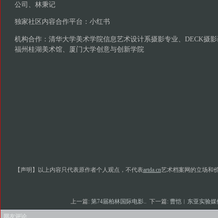
公司、林秉记
独家社区内容合作平台：小红书
机构合作：清华大学美术学院信息艺术设计系摄影专业、DECK摄影
福州桂湖美术馆、厦门大学创意与创新学院
【声明】以上内容只代表原作者个人观点，不代表
artda.cn
艺术档案网的立场和
上一篇:
第74届柏林国际电影..
下一篇:
曹恺︱东亚实验媒体
网友评论