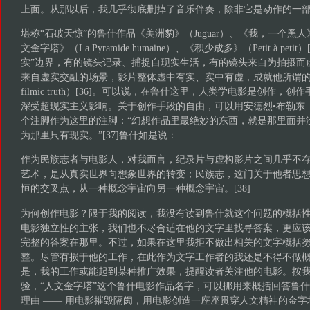
上面。从那以后，我几乎彻底删掉了音乐伴奏，除非它是动作的一部分
堪称“石破天惊”的鲁什作品《美洲豹》（Juguar）、《我，一个黑人》（Mo
文金字塔》（La Pyramide humaine）、《积少成多》（Petit à peti
实”边界，有的镜头记录、捕捉自现实生活，有的镜头来自为拍摄而
来自虚实交融的场景，影片整体虚中有实、实中有虚，成就他所谓的“电影之真”
filmic truth）[36]。可以说，在鲁什这里，人类学电影是创作，
深受超现实主义影响。关于创作手段的自由，可以用安德烈•布勒东
个注脚作为这里的注脚：“幻想作品里最绝妙的东西，就是那里面并
为那里只有现实。”[37]鲁什如是说：
作为民族志者与电影人，对我而言，纪录片与虚构影片之间几乎不
艺术，是从真实世界向想象世界的转变；民族志，这门关于他者思
恒的交叉点，从一种概念宇宙向另一种概念宇宙。[38]
为何创作电影？限于我的阅读，我没有读到鲁什就这个问题的概括
电影独立性的主张，我们也不尽合适在他的文字里找寻答案，更应
完整的答案在那里。不过，如果在这里我拒不做出相关的文字概括
整。尽管有损于他的工作，在此作为文字工作者的我还是不得不做
是，我的工作或能起到某种推广效果，提醒读者关注他的电影。按
验，“人文金字塔”这个鲁什电影作品名字，可以挪用来概括回答鲁
理由 —— 用电影摧毁隔阂，用电影创造一座座贯穿人文精神的金