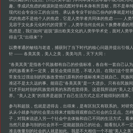
趣。李成武焦虑的根源则是他试图对学科本身有所贡献，而不是单
现代社会专业分工的合法性、承认各专业干好自己份内的事就是对
武的焦虑不是他个人的焦虑，它是人类学者共同体的焦虑 —— 人
见容于文化多元化时代的背景下，人类学当何去何从？换费孝通的
焦虑是，我们如何“超脱”源出欧美文化的人类学学术史，面对人类学
得去”又“出得来”？
以费孝通的敏锐与老道，捕获到了当下时代的核心问题并提出引领
针 —— 各美其美，美人之美，美美与共，天下大同：
“各美其美”是指各个民族都有自己的价值标准，各自有一套自己认
的民族看来不一定美，甚至会觉得丑恶，不堪入目。在我们这个世
常发生过强迫别的民族改变他们原有的价值标准来迁就自己。民族
准还不是太久远的事。能容忍“各美其美”是一大进步。只有在民族
们才开始对别的民族觉得美的东西也觉得美。这是我所说的“美人之
界。“美人之美”的境界是超脱了自己生活方式之后才能得到的境界
参与和超脱，也就是进得去，出得来，是有区别又有联系的。对研
从从小就参与的社会里出得来才能取得观察自己社会的立足点。怎
子，对我来说进入另一个社会中去体验和自己不同的生活方式，看
当然只是参与别的社会并不一定能超脱自己的社会。能看别人不一
准去衡量别的社会的人就是如此。我是不大相信一个不能“美人之美