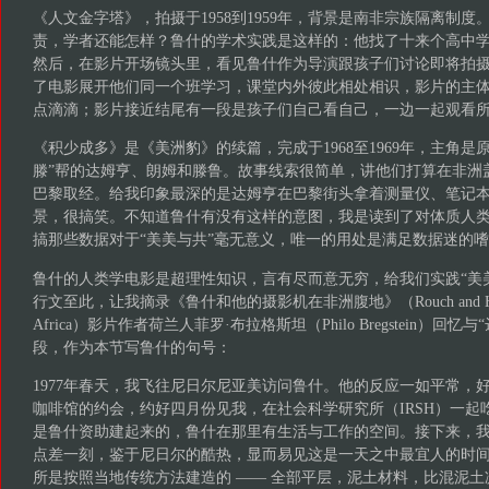
《人文金字塔》，拍摄于1958到1959年，背景是南非宗族隔离制
责，学者还能怎样？鲁什的学术实践是这样的：他找了十来个高中
然后，在影片开场镜头里，看见鲁什作为导演跟孩子们讨论即将拍
了电影展开他们同一个班学习，课堂内外彼此相处相识，影片的主
点滴滴；影片接近结尾有一段是孩子们自己看自己，一边一起观看
《积少成多》是《美洲豹》的续篇，完成于1968至1969年，主角是原
滕”帮的达姆亨、朗姆和滕鲁。故事线索很简单，讲他们打算在非洲
巴黎取经。给我印象最深的是达姆亨在巴黎街头拿着测量仪、笔记
景，很搞笑。不知道鲁什有没有这样的意图，我是读到了对体质人
搞那些数据对于“美美与共”毫无意义，唯一的用处是满足数据迷的
鲁什的人类学电影是超理性知识，言有尽而意无穷，给我们实践“美
行文至此，让我摘录《鲁什和他的摄影机在非洲腹地》（Rouch and His Camer
Africa）影片作者荷兰人菲罗·布拉格斯坦（Philo Bregstein）回
段，作为本节写鲁什的句号：
1977年春天，我飞往尼日尔尼亚美访问鲁什。他的反应一如平常，
咖啡馆的约会，约好四月份见我，在社会科学研究所（IRSH）一起
是鲁什资助建起来的，鲁什在那里有生活与工作的空间。接下来，我
点差一刻，鉴于尼日尔的酷热，显而易见这是一天之中最宜人的时
所是按照当地传统方法建造的 —— 全部平层，泥土材料，比混泥土