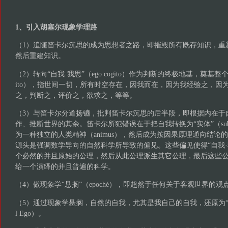
1、引入胡塞尔现象学理路
（1）追随笛卡尔沉思的成为思想者之路，即摧毁所有既存知识，重
然后重建知识。
（2）转向“自我·我思”（ego cogito）作为判断的终极地基，奠基整
ito），指世间一切，所有时空存在，因我而在，因为我经验之，因
之，判断之，评价之，欲求之，等等。
（3）与笛卡尔分道扬镳，批判笛卡尔沉思的后半段，即根据内在于
作、推断世界的其余。笛卡尔所犯错误在于把自我转换为“实体”（substanti
为一种独立的人类精神（animus），然后成为按因果原理通向结论
源头是强调数学导向的自然科学所导致的偏见。这些偏见使得“自我·
个必然的并且原始的公理，然后从此公理派生其它公理，最后这些
给一个演绎的并且普遍的科学。
（4）做现象学“悬搁”（epoché），即超然于任何关于客观世界的
（5）通过现象学悬搁，自然的自我，尤其是我自己的自我，还原为“观自在者”
l Ego）。