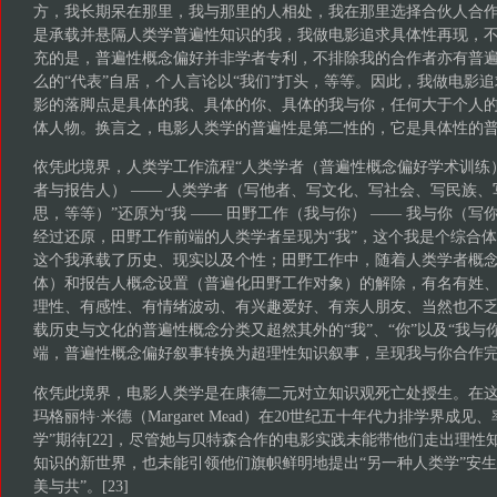
方，我长期呆在那里，我与那里的人相处，我在那里选择合伙人合
是承载并悬隔人类学普遍性知识的我，我做电影追求具体性再现，
充的是，普遍性概念偏好并非学者专利，不排除我的合作者亦有普
么的“代表”自居，个人言论以“我们”打头，等等。因此，我做电影
影的落脚点是具体的我、具体的你、具体的我与你，任何大于个人
体人物。换言之，电影人类学的普遍性是第二性的，它是具体性的
依凭此境界，人类学工作流程“人类学者（普遍性概念偏好学术训练）
者与报告人） —— 人类学者（写他者、写文化、写社会、写民族、
思，等等）”还原为“我 —— 田野工作（我与你） —— 我与你（写
经过还原，田野工作前端的人类学者呈现为“我”，这个我是个综合
这个我承载了历史、现实以及个性；田野工作中，随着人类学者概
体）和报告人概念设置（普遍化田野工作对象）的解除，有名有姓
理性、有感性、有情绪波动、有兴趣爱好、有亲人朋友、当然也不
载历史与文化的普遍性概念分类又超然其外的“我”、“你”以及“我与
端，普遍性概念偏好叙事转换为超理性知识叙事，呈现我与你合作完
依凭此境界，电影人类学是在康德二元对立知识观死亡处授生。在
玛格丽特·米德（Margaret Mead）在20世纪五十年代力排学界成
学”期待[22]，尽管她与贝特森合作的电影实践未能带他们走出理
知识的新世界，也未能引领他们旗帜鲜明地提出“另一种人类学”安生立
美与共”。[23]