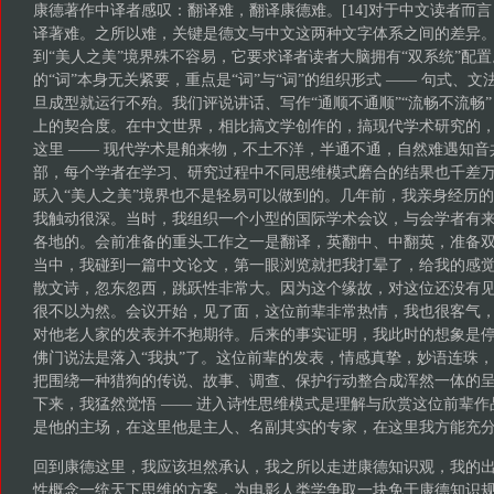
康德著作中译者感叹：翻译难，翻译康德难。[14]对于中文读者而
译著难。之所以难，关键是德文与中文这两种文字体系之间的差异
到“美人之美”境界殊不容易，它要求译者读者大脑拥有“双系统”配置
的“词”本身无关紧要，重点是“词”与“词”的组织形式 —— 句式、
旦成型就运行不殆。我们评说讲话、写作“通顺不通顺”“流畅不流畅
上的契合度。在中文世界，相比搞文学创作的，搞现代学术研究的
这里 —— 现代学术是舶来物，不土不洋，半通不通，自然难遇知
部，每个学者在学习、研究过程中不同思维模式磨合的结果也千差万
跃入“美人之美”境界也不是轻易可以做到的。几年前，我亲身经历
我触动很深。当时，我组织一个小型的国际学术会议，与会学者有
各地的。会前准备的重头工作之一是翻译，英翻中、中翻英，准备
当中，我碰到一篇中文论文，第一眼浏览就把我打晕了，给我的感
散文诗，忽东忽西，跳跃性非常大。因为这个缘故，对这位还没有
很不以为然。会议开始，见了面，这位前辈非常热情，我也很客气
对他老人家的发表并不抱期待。后来的事实证明，我此时的想象是停
佛门说法是落入“我执”了。这位前辈的发表，情感真挚，妙语连珠
把围绕一种猎狗的传说、故事、调查、保护行动整合成浑然一体的
下来，我猛然觉悟 —— 进入诗性思维模式是理解与欣赏这位前辈
是他的主场，在这里他是主人、名副其实的专家，在这里我方能充
回到康德这里，我应该坦然承认，我之所以走进康德知识观，我的
性概念一统天下思维的方案，为电影人类学争取一块免于康德知识