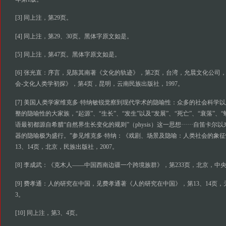
[3] 同上注，第29页。
[4] 同上注，第29、30页。黑体字原文如是。
[5] 同上注，第47页。黑体字原文如是。
[6] 张光直：序言，见陈其南著《文化的轨迹》，第2页，台湾，允晨文化公司，
会-文化人类学初探》，第4页，昆明，云南民族出版社，1997。
[7] 美国人类学家维克多·特纳敏锐觉察到现代学术的隐喻性：众多的社会科学
整的隐喻性的大家族，“起源”、“生长”、“发生”以及“发展”、“死亡”、“衰落”、“
语最初都源自希腊“自然界生长变化的规则”（physis）这一思想······自笛卡
器的隐喻极为盛行。”参见维克多·特纳：《戏剧、场景及隐喻：人类社会的象
13、14页，北京，民族出版社，2007。
[8] 李成武：《克木人——中国西南边疆一个跨境族群》，第233页，北京，中央
[9] 费孝通：人的研究在中国，见费孝通著《人的研究在中国》，第13、14页，
3。
[10] 同上注，第3、4页。