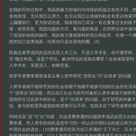
在我的写作过程中，我虽然极力想做到与传统的民族志有所不同，
丧地发现，无论我怎么用力，也无论我怎么地做到处处有意识地避
上蹒跚前行。更为惊讶的是，我发现自己其实一直在重复过去的路
堪，倍受煎熬。我想问题的方式，看问题的角度，在田野访谈中感
了深深的传统的烙印。我的努力显得那样的苍白和徒劳，仿佛一个
想把自己提离地面，结果却只是在原地转圈。[8]
民族志者李成武的这段反思入木三分。不进入学术史，你不懂学科，
天”概念构造。这是个悖论。解决悖论的道路在哪里？在他者那里吗
入学术史，深度进入，刨根究底。
前辈学者费孝通曾谈及从事人类学研究“进得去”与“出得来”的问题：
人类学者能不能研究别的社会依赖于他能不能参与别的社会的生活
个“进得去”的问题；而以自己社会为研究对象的人类学者能不能研
脱他所生活在其中的社会，是个“出得来”的问题。由于研究的对象
别。参与的程度和超脱的程度都可以不同，也就决定了研究成果的质量
同样涉及“进”与“出”问题，但这里费孝通的问题跟李成武反思引出
费孝通，学人类学的动机是想学习到一些认识中国社会的观点和方
中国社会的进步。[10]费孝通归结其为自己所属的“天下兴亡，匹夫有
和所属的时代使然。[11]人类学这门学问本身对费孝通不成为其为