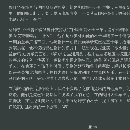
鲁什坐在那里与他的朋友达姆亨、朗姆和滕鲁一起吃早餐，围着传
里，他们每天制订计划，思考电影方案，一直从事即兴创作，收获
电影已经三十多年。
达姆亨·齐卡曾经得到鲁什支持获得补助金就读于巴黎，是个药剂师
美医院管理药品。退休后，他在尼亚美外面他的村子里建了一个健
一期的医学广播节目。他与鲁什一起做民族学研究已经三十年，给
为演员呢，他不仅出现在鲁什的影片中，还出现在尼亚美（很少量）
兰伊玛·迪奥贩卖面粉、鸡和其它生活用品，往来在边远地区与尼亚
故事片的收入，他买了一辆路虎车用来跑生意。滕鲁·姆茹瓦奈是距尼
羊人。在他还是个孩子的时候，受到达姆亨和鲁什的帮助，经过长
仅是演员和导演助理，并且为鲁什的影片制作了大量的音乐。在一
制作课的人格：等到你懂了语言和习俗、并且已经建立起多年接触
在我旅程的最后那个晚上，我终于实现了之前我提出的与达姆亨、
访谈。他们是先已经观察我并测试了我的耐心。在两辆旧大众车里
流奔驶，穿过尼亚美外的平原，来到达姆亨的村子。泥土房顶上，
们轮流讲述出来的一个故事。[45]
尾 声