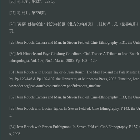
[26] 同上注，第227、228页。
[27] 同上注，第226页。
[28] [美]罗·佛拉哈迪：我怎样拍摄《北方的纳努克》，陈梅译，见《世界电影》，198
页。
[29] Jean Rouch: Camera and Man. In Steven Feld ed. Ciné-Ethnography. P.31, the Univ
[30] Jeff Himpele and Faye Ginsburg Co-editors: Ciné-Trance: A Tribute to Jean Ro
nthropologist. Vol. 107, No.1. Martch 2005. Pp. 108 – 129.
[31] Jean Rouch with Lucien Taylor & Jean Rouch: The Mad Fox and the Pale Master. I
hy. Pp.129-146 & Pp.102-107. the University of Minnesota Press, 2003. Timeline, Jean R
www.der.org/jean-rouch/content/index.php?id=about_timeline.
[32] Jean Rouch: Camera and Man. In Steven Feld ed. Ciné-Ethnography. P.33, the Univ
[33] Jean Rouch with Lucien Taylor. In Steven Feld ed. Ciné-Ethnography. P.143, the U
3.
[34] Jean Rouch with Enrico Fulchignoni. In Steven Feld ed. Ciné-Ethnography. P.157, 
s, 2003.