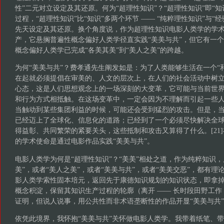
性”二元对立设定及其还原。何为“超理性知识”？“超理性知识”即“
过程，“超理性知识”比“知识”多两个环节 —— “纯粹理性知识”与“
先天设定及其还原。换个角度说，作为超理性知识电影人类学的学
产，它悬搁普遍性概念偏好人类学径直实践“美美与共”，但它有一个
概念偏好人类学已完成“各美其美”到“美人之美”的跨越。
为何“美美与共”？费孝通先生阐发如是：为了人类能够生活在一个“
在起就必须提倡在审美的、人文的层次上，在人们的社会活动中树立
心态，这是人们思想观念上的一场深刻的大变革，它可能与当前世
和行为方式相抵触。在这场变革中，一定会因为不理解而引起一些
当触动到某些集团利益的时候，可能还会受到猛烈的攻击。但是，
已经迈上了全球化、信息化的道路；已经到了一个必须尽快解决全
得益彰、共同繁荣的紧要关头，这些抵制和攻击又算得了什么。[21
的学术使命是通过电影作品实践“美美与共”。
电影人类学为何是“超理性知识”？“美美”相处之道，作为纯粹知识
美”，或者“美人之美”，或者“美美与共”，或者“美美交恶”，都有
影人类学索性固本培元，返回先于康德知识规划的知识状态，即拿
概念积淀，保留其知识生产过程的轮廓（离开 —— 长时段田野工作
证明，但说人说事，用公共性而非术语垄断性的作品开显“美美与共
依凭此境界，我怀抱“美美与共”关怀做电影人类学。我带着纸笔、