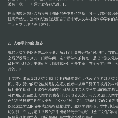
被给予我们，但通过后者被思维。[5]
康德的知识观暗含两项关于知识的基本价值判断：其一，纯粹知识
性高于感性。这种知识价值观预言了后来诸人文与社会科学学科的实
二元对立，理论高于材料。
2、人类学的知识轨迹
现代人类学是欧洲在工业革命之后到全世界去开拓殖民地时，与非
之后所发展出来的一门新学问。这个新学科的特点，是把个别文化
多种文化形态之中来研究，同时这种研究是要基于在个别文化中，
行的。[6]
上文转引张光直对人类学这门学科的基本观点，代表了学界对人类
识，即人类学的理论建树是以在远方他者中从事田野工作获得的材
德打开的视阈，不掺杂经验的知性建筑术才是人类学知识的根本源
纯粹知识的层面上人类学的他者知识与他者无关。与其说现代人类
自然科学形塑了现代人类学，“文化相对主义”、“功能主义的文化科学
仅仅这些学派的名字就已经彰显物理学、生物学的影响。学术训练涵
论发明，不过是老生常谈的科学概念转场于“民族”“社会”“文化”领域
依葫芦画瓢的学者，则必然要历经学术史炼狱的磨砺。