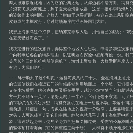
摩人很难接近此地，因为它的距离太远，从岸边看不清方向。纳努
片浪花飞溅的海滩上，到了夏天会海象成群，这是一批冬季猎海豹
的迹象作出的判断。这群人当时由于冰层断裂，被迫在岛上呆到晚
皮做成的木框皮舟，穿过封锁海岸的浮冰块回到大陆。
我想上海象岛这个打算，使纳努克非常入迷，用他自己的话说：“我
在夏天猎过海象了。”
我决定进行的这次旅行，弄得整个地区人心思动。申请参加这次旅
个向我申述各自的特殊理由，以证明这次探险中必须有他一份。我
英尺长的三角帆机帆船便启航了，海滩上聚集着一大群爱斯基摩人
有狗，为我们送行。
······终于盼到了这个时刻：这群海象共约二十头，全在海滩上睡
的位置使我们在接近它们的时候能够利用地面上一个小坡，它们根
支在小坡后面，纳努克把鱼叉握在手里，越过小坡悄悄向它们爬过
方一共不到五十英尺，纳努克爬了一半路，它们还毫不察觉。到了
的“哨兵”抬头四处张望，纳努克就趴在地上一动也不动。等这个“哨
匐前进。顺便提一句，海象在陆地上的视野十分狭窄，主要靠嗅觉
对头，人可以径直走到它们中间。纳努克就几乎走进了海象群中间
象，迅速站起身来，使尽全身力气把鱼叉掷过去。受伤的公海象吼
的躯体拍打着海面（它的体重超过两千磅），人群奋不顾身地抓住