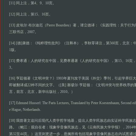
[11] 同上注，第4、9、10页。
[12] 同上注，第15、16页。
[13] 皮埃尔·布尔迪厄（Pierre Bourdieu）著，谭立德译：《实践理性：关于行
三联书店，2007。
[14] [德]康德：《纯粹理性批判》（注释本），李秋零译注，第560页，北京：
1版。
[15] 费孝通：人的研究在中国，见费孝通著《人的研究在中国》，第15、16页
3。
[16] 亨廷顿著《文明冲突？》1993年夏刊发于美国《外交》季刊，引起学界巨大
即被翻译成22种不同的文字。（[美] 塞缪尔·亨廷顿：《文明冲突与世界秩序
言，前言，北京，新华出版社，2010。）
[17] Edmund Husserl: The Paris Lectures, Translated by Peter Koestenbaum, Second edi
e Hague, Netherlands.
[18] 我曾著文追问后现代人类学哲学地基，提出人类学民族志由实证科学民族
路。（鲍江：观自在者：现象学音像民族志，见《云南民族大学学报》，2014年第
第32至44页。）这里则更进一步，悬搁所有包括现象学音像民族志在内试图通