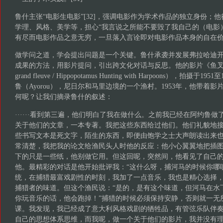
鲁什主张“电影生电影”[32]，强调电影作为学术作品的独立身份；
学理、风格、美学等，担心“我言说之所能不要毁了我自己的（电影）”
有尽而电影作品之意无穷，一旦落入言诠即对电影作品本身的自在
做学问之道，学会提出问题是一个关键。鲁什承袭并发展弗拉哈迪
成果的方法，用影片提问，引出跨文化对话与反思。他的影片《鱼叉捕河马》（B
grand fleuve / Hippopotamus Hunting with Harpoons），拍摄
鲁（Ayorou），尼日尔和马里边境的一个渔村。1953年，他带着
何呢？让我们摘录鲁什的叙述：
······看到第三遍，他们明白了我在做什么。之前我已经在阿约鲁
关于他们的文章，一本专著。我把这些东西给过他们。他们礼貌地
些书写文本是死文字，陌生的东西，即便由饱学之士大声朗读出来
常清楚，我把我的论文给渔民头人时他的反应：他小心翼翼地把插
下的只是一些纸，他别做它用。但这回呢，突然间，他看见了自己
他。最精彩的对话是他开始批评我：“这什么呀，捕河马的时候你哪
统，在捕猎最富戏剧性的时刻，我加了一点音乐，我也是精心选择，
捕猎者的味道。但这个渔民说：“是的，是有这个味道，但河马在水
你玩音乐的话，他会跑掉！”捕猎的时候必须保持安静，否则就一无
课。我发现，我已经成了意大利风格戏剧的牺牲品，有管弦乐队伴
自己的思想体系思维，而我呢，做一个关于他们的影片，我并没有