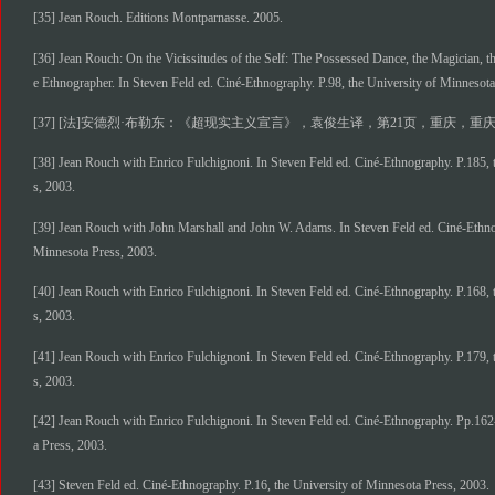
[35] Jean Rouch. Editions Montparnasse. 2005.
[36] Jean Rouch: On the Vicissitudes of the Self: The Possessed Dance, the Magician, th
e Ethnographer. In Steven Feld ed. Ciné-Ethnography. P.98, the University of Minnesota
[37] [法]安德烈·布勒东：《超现实主义宣言》，袁俊生译，第21页，重庆，重庆
[38] Jean Rouch with Enrico Fulchignoni. In Steven Feld ed. Ciné-Ethnography. P.185, 
s, 2003.
[39] Jean Rouch with John Marshall and John W. Adams. In Steven Feld ed. Ciné-Ethnog
Minnesota Press, 2003.
[40] Jean Rouch with Enrico Fulchignoni. In Steven Feld ed. Ciné-Ethnography. P.168, 
s, 2003.
[41] Jean Rouch with Enrico Fulchignoni. In Steven Feld ed. Ciné-Ethnography. P.179, 
s, 2003.
[42] Jean Rouch with Enrico Fulchignoni. In Steven Feld ed. Ciné-Ethnography. Pp.162
a Press, 2003.
[43] Steven Feld ed. Ciné-Ethnography. P.16, the University of Minnesota Press, 2003.