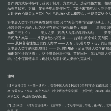
合作的方式多种多样，落实于制片、方案构思、选定拍摄对象、拍
品叙事线索、剪辑、传播等电影制作环节。“出得来”指电影人类学
采用来自拍摄者参与其中的生活现场的镜头和言说，呈现清楚这个
将电影人类学作品构筑在超理性知识与“美美与共”实践的地基上，
地震是震不跨的，因为这里存在如下逻辑链条：知识 —— 康德知
知识二元对立） —— 美人之美（现代人类学的学理成就）—— 美美
后现代人类学 —— 反思康德知识视阈 —— 普遍性概念偏好死胡同 
—— 悬搁普遍性概念偏好人类学 —— 无名，以观奇妙（老子的自
义电影人类学的实践属性）—— 超理性知识（定义电影人类学的知识
知识观的还原状态）。这个链条环环相扣、首尾回环，体现电影人
辑。这个逻辑链条里，电影人类学补足人类学的完备性。
注释
[1] 本文修订自《一花一世界》，曾在中国人类学民族学2014年年会“西南世
察”专题会议上发表。本文发表在《中央民族大学学报》（哲社版）2015年04
原稿全文，并且新增两幅插图。
[2] [德]康德：《纯粹理性批判》（注释本），李秋零译注，导论，第28页，北
年第1版。