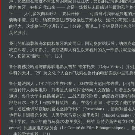
声，仍然留在附近不肯逃离的海象群在狂吠，受伤的公海象的配偶
此的象牙，好把它救出来 —— 这是一场我从未目睹过的最激烈的
下 —— 人们多次向我呼叫，要我开枪 —— 可惜当时我最感兴趣
装听不懂。最后，纳努克设法把猎物拖过了潮水线，汹涌的海潮冲
的浮力。这场格斗至少进行了二十分钟，我说二十分钟是经过考虑
英尺胶片。
我们的船满载着海象肉和象牙凯旋而归，回到皮货站以后，纳努克
我立即着手洗印影片。爱斯基摩人有生以来看到的头一部影片就是
说，它简直“轰动一时”。[28]
鲁什将佛拉哈迪与前苏联电影人吉加·维尔托夫（Dziga Vertov）
学科的天才。[29]“跨文化个人合作”线索在鲁什的电影实践中呈现
鲁什是法国人，1917年出生在巴黎，2004在非洲尼日尔去世。[30
半道转行人类学电影，前者是从自然探险转向人文探险，后者是从
通道。鲁什大学主修路桥建筑。二战巴黎沦陷后，他应政府招聘前
部尼日尔，作为工程师主持筑路工程。在这个期间，他结交了他的第
卡，通过他偶然接触到当地巫师“附体”（Possession），进而对
他师从非洲研究专家、人类学家马赛尔·格里奥列（Marcel Griaul
博士学位。1953年他与马赛尔·格里奥列、列维-斯特劳斯等建立巴黎人类博物
omme）民族志电影委员会（Le Comité du Film Ethnographi
一生的学术实践。[31]