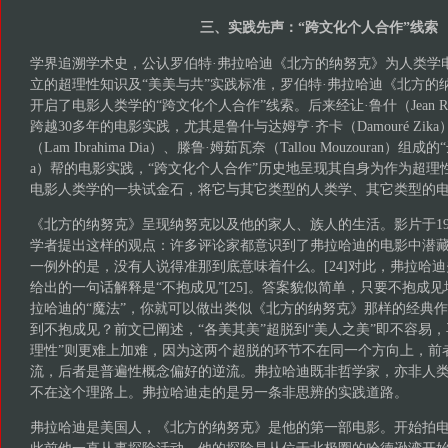
三、实践先声：“跨文化个人合作”线索
学界追溯学术史，公认罗伯特·弗拉哈迪《北方的纳努克》为人类学
立的超理性知识及“美美与共”实践标准，罗伯特·弗拉哈迪《北方的
开启了电影人类学的“跨文化个人合作”线索。后来经让·鲁什（Jean R
跨越30多年的电影实践，尤其是鲁什与达姆亨·齐卡（Damouré Zik
（Lam Ibrahima Dia）、滕鲁·姆茹瓦奈（Tallou Mouzouran）组成的
a）帮的电影实践，“跨文化个人合作”历史地呈现其自身为作为超理
电影人类学的一块试金石，将它与其它类型的人类学、其它类型的
《北方的纳努克》呈现纳努克以及他的家人、族人的生活。影片于19
学者提出这样的观点：许多评论家都意识到了弗拉哈迪的电影中潜藏
一例外的是，没有人说得准那到底意味着什么。[24]对此，弗拉哈迪
给出的一句话解释是“不抱成见”[25]。答案貌似简单，只要不抱成
拉哈迪的“魔法”，你就可以做出类似《北方的纳努克》那样的经典
到不抱成见？前文已阐述，“各美其美”超脱到“美人之美”即不容易，
理性”则更难上加难，因为这两个超脱的环节不在同一个方向上，前
流，后者是普遍性概念偏好的逆流。弗拉哈迪既非哲学家，亦非人
不在这个理路上。弗拉哈迪走的是另一条非思辨的实践道路。
弗拉哈迪是美国人，《北方的纳努克》是他的第一部电影。开始拍电