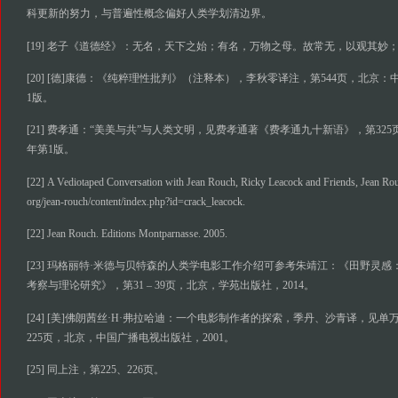
科更新的努力，与普遍性概念偏好人类学划清边界。
[19] 老子《道德经》：无名，天下之始；有名，万物之母。故常无，以观其妙
[20] [德]康德：《纯粹理性批判》（注释本），李秋零译注，第544页，北京：
1版。
[21] 费孝通：“美美与共”与人类文明，见费孝通著《费孝通九十新语》，第325
年第1版。
[22] A Vediotaped Conversation with Jean Rouch, Ricky Leacock and Friends, Jean Rouc
org/jean-rouch/content/index.php?id=crack_leacock.
[22] Jean Rouch. Editions Montparnasse. 2005.
[23] 玛格丽特·米德与贝特森的人类学电影工作介绍可参考朱靖江：《田野灵
考察与理论研究》，第31 – 39页，北京，学苑出版社，2014。
[24] [美]佛朗茜丝·H·弗拉哈迪：一个电影制作者的探索，季丹、沙青译，见
225页，北京，中国广播电视出版社，2001。
[25] 同上注，第225、226页。