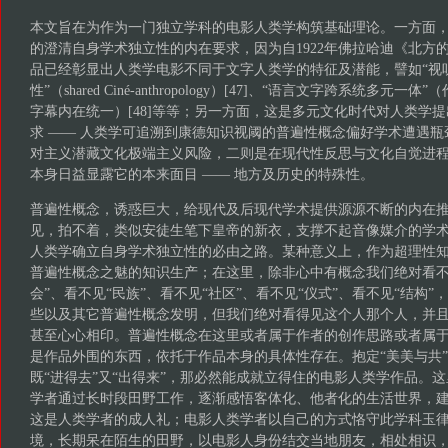
本文旨在为作为一门独立学科的电影人类学构筑基础理论。一方面
的澄清自身学术独立性的内在要求，因为自1922年佛拉哈迪《北方
品已经彰显出人类学电影不同于文字人类学的特征及潜能，譬如“视听综
性”（shared Ciné-anthropology）[47]、“语言文字跨系统多
字幕内在统一）[48]等等；另一方面，这是多元文化时代对人类学
求 —— 人类学可追溯到康德知识视阈的普遍性概念偏好学术遭遇瓶
对主义潜藏文化极端主义风险，二则是在现代性反思与文化自觉进
本身日益显露它的本来面目 —— 地方及历史的特殊性。
普遍性概念，诱惑巨大，给现代及后现代学术提供源源不断的内在
见，拍不着，类似安徒生笔下皇帝的新衣，支撑不起音像媒介的学
人类学确立自身学术独立性的必由之路。某种意义上，作为超理性
普遍性概念之魅的知识生产；在这里，除非心中有概念我们绝对看不见
会”、看不见“民族”、看不见“社区”、看不见“仪式”、看不见“结构
些以及其它普遍性概念发明，但我们绝对看得见这个人那个人，并
甚至心心相印。普遍性概念在这里或者属于作者的创作思路或者属
是作品外围的东西，依托于作品本身的具体性存在。抱定“美美与共
既“进得去”又“出得来”，那必然能成就立得住的电影人类学作品。这
学者通过长时段田野工作，逐渐感悟客体化、他者化的生活世界，
这是人类学者的成人礼；电影人类学者以自己的方式恪守此学科玉律
境，长期呆在陌生的田野，以电影人身份结交当地朋友，相处相识