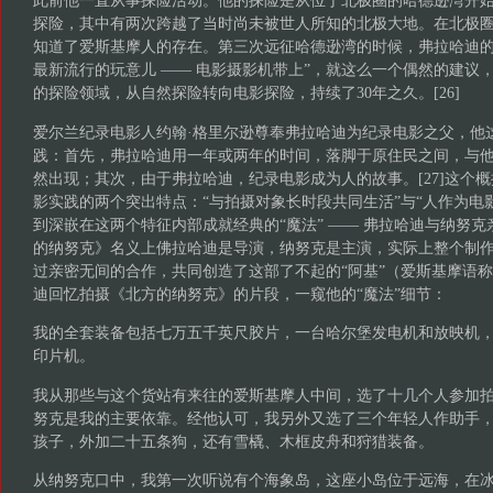
此前他一直从事探险活动。他的探险是从位于北极圈的哈德逊湾开
探险，其中有两次跨越了当时尚未被世人所知的北极大地。在北极
知道了爱斯基摩人的存在。第三次远征哈德逊湾的时候，弗拉哈迪的
最新流行的玩意儿 —— 电影摄影机带上”，就这么一个偶然的建议
的探险领域，从自然探险转向电影探险，持续了30年之久。[26]
爱尔兰纪录电影人约翰·格里尔逊尊奉弗拉哈迪为纪录电影之父，他
践：首先，弗拉哈迪用一年或两年的时间，落脚于原住民之间，与
然出现；其次，由于弗拉哈迪，纪录电影成为人的故事。[27]这个
影实践的两个突出特点：“与拍摄对象长时段共同生活”与“人作为电
到深嵌在这两个特征内部成就经典的“魔法” —— 弗拉哈迪与纳努
的纳努克》名义上佛拉哈迪是导演，纳努克是主演，实际上整个制
过亲密无间的合作，共同创造了这部了不起的“阿基”（爱斯基摩语
迪回忆拍摄《北方的纳努克》的片段，一窥他的“魔法”细节：
我的全套装备包括七万五千英尺胶片，一台哈尔堡发电机和放映机
印片机。
我从那些与这个货站有来往的爱斯基摩人中间，选了十几个人参加
努克是我的主要依靠。经他认可，我另外又选了三个年轻人作助手
孩子，外加二十五条狗，还有雪橇、木框皮舟和狩猎装备。
从纳努克口中，我第一次听说有个海象岛，这座小岛位于远海，在