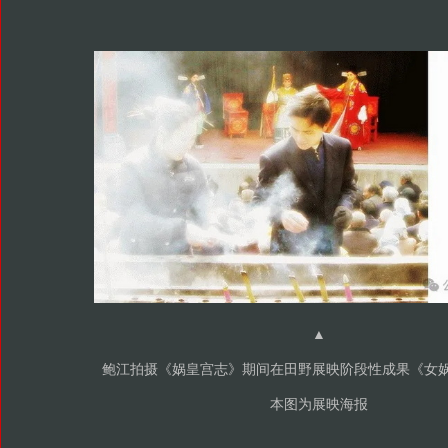
▲
鲍江拍摄《娲皇宫志》期间在田野展映阶段性成果《女
本图为展映海报