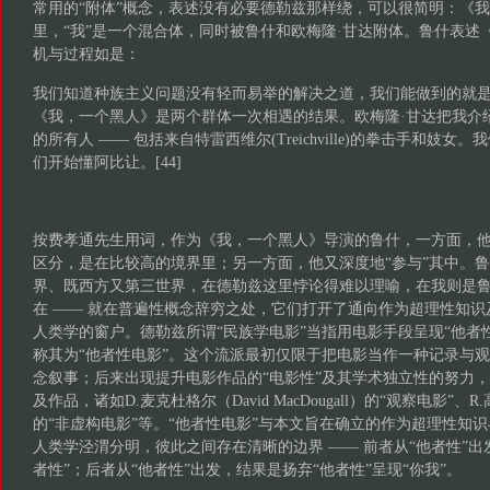
常用的“附体”概念，表述没有必要德勒兹那样绕，可以很简明：《
里，“我”是一个混合体，同时被鲁什和欧梅隆·甘达附体。鲁什表述
机与过程如是：
我们知道种族主义问题没有轻而易举的解决之道，我们能做到的就
《我，一个黑人》是两个群体一次相遇的结果。欧梅隆·甘达把我介绍给来自
的所有人 —— 包括来自特雷西维尔(Treichville)的拳击手和妓女。
们开始懂阿比让。[44]
按费孝通先生用词，作为《我，一个黑人》导演的鲁什，一方面，他
区分，是在比较高的境界里；另一方面，他又深度地“参与”其中。
界、既西方又第三世界，在德勒兹这里悖论得难以理喻，在我则是
在 —— 就在普遍性概念辞穷之处，它们打开了通向作为超理性知识
人类学的窗户。德勒兹所谓“民族学电影”当指用电影手段呈现“他者
称其为“他者性电影”。这个流派最初仅限于把电影当作一种记录与
念叙事；后来出现提升电影作品的“电影性”及其学术独立性的努力
及作品，诸如D.麦克杜格尔（David MacDougall）的“观察电影”、R.高德纳
的“非虚构电影”等。“他者性电影”与本文旨在确立的作为超理性知识
人类学泾渭分明，彼此之间存在清晰的边界 —— 前者从“他者性”出
者性”；后者从“他者性”出发，结果是扬弃“他者性”呈现“你我”。