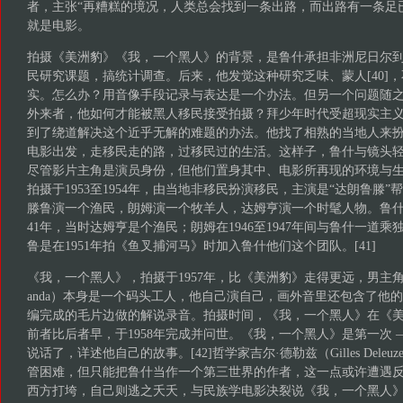
者，主张“再糟糕的境况，人类总会找到一条出路，而出路有一条足已。
就是电影。
拍摄《美洲豹》《我，一个黑人》的背景，是鲁什承担非洲尼日尔
民研究课题，搞统计调查。后来，他发觉这种研究乏味、蒙人[40]
实。怎么办？用音像手段记录与表达是一个办法。但另一个问题随
外来者，他如何才能被黑人移民接受拍摄？拜少年时代受超现实主
到了绕道解决这个近乎无解的难题的办法。他找了相熟的当地人来
电影出发，走移民走的路，过移民过的生活。这样子，鲁什与镜头
尽管影片主角是演员身份，但他们置身其中、电影所再现的环境与
拍摄于1953至1954年，由当地非移民扮演移民，主演是“达朗鲁滕
滕鲁演一个渔民，朗姆演一个牧羊人，达姆亨演一个时髦人物。鲁什
41年，当时达姆亨是个渔民；朗姆在1946至1947年间与鲁什一道
鲁是在1951年拍《鱼叉捕河马》时加入鲁什他们这个团队。[41]
《我，一个黑人》，拍摄于1957年，比《美洲豹》走得更远，男主角欧梅
anda）本身是一个码头工人，他自己演自己，画外音里还包含了他的
编完成的毛片边做的解说录音。拍摄时间，《我，一个黑人》在《
前者比后者早，于1958年完成并问世。《我，一个黑人》是第一次 
说话了，详述他自己的故事。[42]哲学家吉尔·德勒兹（Gilles Dele
管困难，但只能把鲁什当作一个第三世界的作者，这一点或许遭遇
西方打垮，自己则逃之夭夭，与民族学电影决裂说《我，一个黑人》。