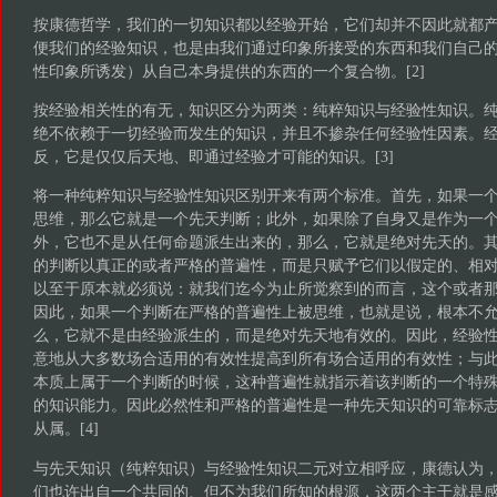
按康德哲学，我们的一切知识都以经验开始，它们却并不因此就都
便我们的经验知识，也是由我们通过印象所接受的东西和我们自己
性印象所诱发）从自己本身提供的东西的一个复合物。[2]
按经验相关性的有无，知识区分为两类：纯粹知识与经验性知识。
绝不依赖于一切经验而发生的知识，并且不掺杂任何经验性因素。
反，它是仅仅后天地、即通过经验才可能的知识。[3]
将一种纯粹知识与经验性知识区别开来有两个标准。首先，如果一
思维，那么它就是一个先天判断；此外，如果除了自身又是作为一
外，它也不是从任何命题派生出来的，那么，它就是绝对先天的。
的判断以真正的或者严格的普遍性，而是只赋予它们以假定的、相
以至于原本就必须说：就我们迄今为止所觉察到的而言，这个或者
因此，如果一个判断在严格的普遍性上被思维，也就是说，根本不
么，它就不是由经验派生的，而是绝对先天地有效的。因此，经验
意地从大多数场合适用的有效性提高到所有场合适用的有效性；与
本质上属于一个判断的时候，这种普遍性就指示着该判断的一个特
的知识能力。因此必然性和严格的普遍性是一种先天知识的可靠标
从属。[4]
与先天知识（纯粹知识）与经验性知识二元对立相呼应，康德认为
们也许出自一个共同的、但不为我们所知的根源，这两个主干就是