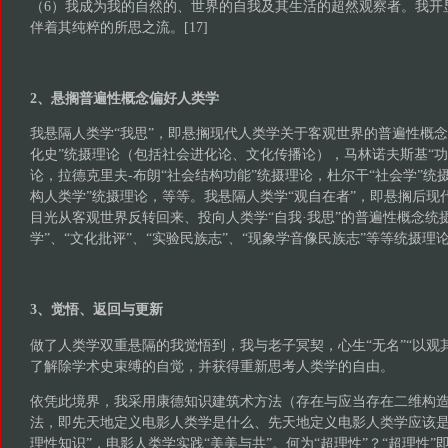
（6）我成为我的自然的、世界的自我及其生活的超然观察者。我开
伴着其纯粹的所思之流。[17]
2、悬搁普遍性概念偏好人类学
我悬隔人类学“我思”，即悬搁现代人类学关于客观世界的普遍性概念
化史”统摄理论（包括社会进化论、文化传播论），马林诺夫斯基“功
论，拉德克里夫-布朗“社会结构功能”统摄理论，杜尔干“社会学”统
构人类学”统摄理论，等等。我悬隔人类学“观自在者”，即悬搁后现
目光从客观世界反转回来、投向人类学“自我·我思”的普遍性概念统
学”、“文化批评”、“实验民族志”、“现象学音像民族志”等等统摄理论。
3、觉悟、返回与更新
做了人类学双重悬隔的我觉悟到，我与老子冥契，心生“无名”“以观其妙
了解除学术史束缚的自觉，并获得重新思考人类学的自由。
依凭此境界，我采用康德知识建筑术方法（存在与应当存在二维构造[
法，即先天地定义电影人类学是什么、先天地定义电影人类学应该是
理性知识”，电影人类学实践“美美与共”。何为“超理性”？“超理性”即