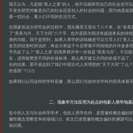
我又认为，凡是能“美人之美”的人，他不仅能研究自己的社会也可
不发生研究对象是自己的社会还是别人的社会的问题，因为他是超
看一切社会，看人们不同的生活方式。
在我参加这次研究会的过程中，我头脑里又冒出了八个来，在“各美
了“美美与共，天下大同”八个字。也许是因为我没有超脱务实的传
身的功能。我于是想到，如果人类学的训练确是可以引导人们“美人
发言的结束时所说的，将会大有益于今后带着不同传统的许许多多
平共处了么？“美人之美”的境界再升华一步就是“美美与共”。不仅
在，进而能赞赏不同的价值标准，那么离开建立共同的价值不远了。
合的结果。那不就达到了我们中国古代人所理想的“天下大同”了么？
的道路”？[12]
如果我们认同这样的学科旨趣，那么我们当如何在学科内部具体展
二、现象学方法应用为起点的电影人类学地基
迄今的人文与社会科学学术，包括人类学在内，是普遍性概念偏好
遍性概念垄断竞争的场域[13]。前文已述普遍性概念偏好的渊源可以
知识观。