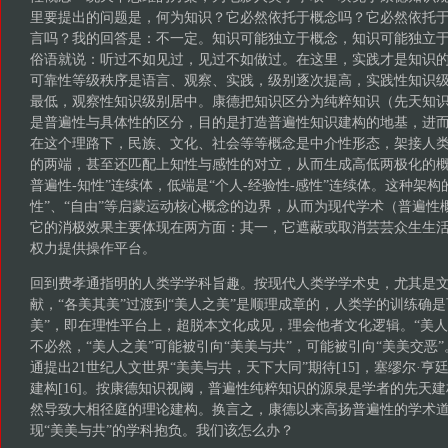
里要提出的问题是，何为知识？它必然依托于概念吗？它必然依托
言吗？我的回答是：不一定。知识可能独立于概念，知识可能独立
俗语就说：听过不如见过，见过不如做过。在这里，实践才是知识
可靠性等级秩序是语言、观察、实践，级别逐次提高，实践性知识
最低，观察性知识级别居中。康德把知识区分为纯粹知识（先天知
是普遍性与具体性的区分，目的是打造普遍性知识建构的地基，进
在这个理路下，民族、文化、社会等等概念是中介性形态，架接人
的两端，甚至还匹配上知性与感性的对立，从而生成高低两极化的概
普遍性-知性”连续体，低端是“个人-经验性-感性”连续体。这种架构
性”、“自由”等启蒙运动核心概念的边界，从而为现代学术（普遍性
它的消极效果主要体现在两方面：其一，它遮蔽或取消芸芸众生生
权力提供操作平台。
回到费孝通指明的人类学学科旨趣。按现代人类学学术史，尤其是
献，“各美其美”过渡到“美人之美”是顺理成章的，人类学的训练确是
美”，即在理性平台上，超脱本文化成见，理会他者文化逻辑。“美人
不必然，“美人之美”可能被引向“美美与共”，可能被引向“美美交恶
通提出21世纪人文世界“美美与共，天下大同”期待[15]，塞缪尔·亨
建构[16]。按康德知识视阈，普遍性纯粹知识的源泉是学者的先天
然导致大相径庭的理论建构。换言之，康德以来高扬普遍性的学术
现“美美与共”的学科抱负。我们该怎么办？