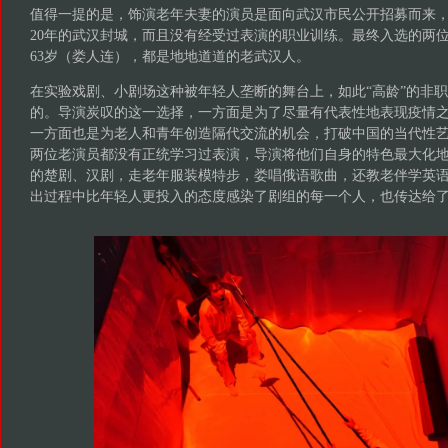
值得一提的是，饰演老年夫妻的演员是面向武汉市民公开招募而来，
20年的武汉封城，而且没有经受过表演的职业训练。最终入选的两位
63岁（娄人连），都是地地道道的老武汉人。
在实验戏剧、小剧场这种被年轻人垄断的舞台上，如此“高龄”的非
的。导演炭叹的这一选择，一方面是为了尽量有代表性地表现疫情
一方面也是为老人和青年创造隔代交流的机会，打破中国的当代性
两位老演员都没有正统学习过表演，导演将他们自身的特色最大化
的楚剧、汉剧，走老年服装模特步，娄唱俄语歌曲，还教老伴学英
出过程中比年轻人更投入的态度感染了剧组的每一个人，也传达给