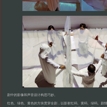
剧中的影像和声音设计构思巧妙。
红色、绿色、黄色的方块贯穿全剧，以影射红码、黄码、绿码。剧
在一片绿光中醒来，生活好像一切如常了。但是正当他们平静地过
咳嗽传来，每个人都“冻住了”，投影变成红方块加暂停符号。过了
加播放符号中，所有人生活也继续。但是没过多久，全体人又暂停
此类场景用影像、声音和表演的融合，极简但又精准地表现了当今
停、快进、倒放成为日常，生活好像再也回不到单纯的线性流程里