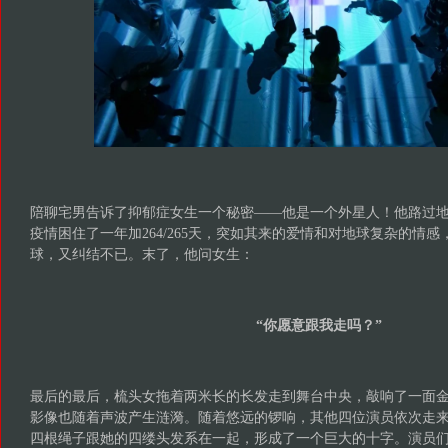
“你愿意跟我走吗？”
最后的最后，梳头女拖着两米长的长发走到舞台中央，敲响了一面
影像也随着声波产生涟漪。随着悠远的锣响，其他四位演员依次走
四根绳子跟她的四缕头发系在一起，形成了一个巨大的十字。演员
拆开，观众涌了进来。
在一阵即兴的锣和人声合唱中，一个飞碟缓缓从头顶降落，它瞬息