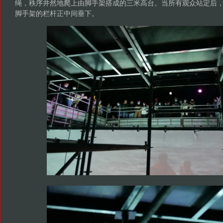
绳，秩序井然地爬上由脚手架搭成的三米高台。当所有观众站定后
脚手架的栏杆正中间垂下。