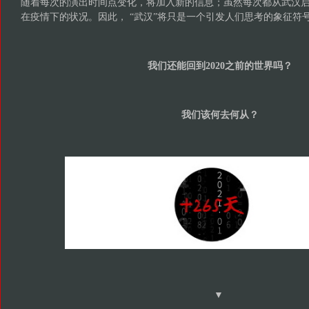
▼
观众评论精选
刘旭光，著名艺术家，北京电影学院教授：
一眼看去，就看到了这个剧的当代艺术气息，感到其“装置先行”的
同的维度——有表演特别生活化的老年素人、带有戏剧表演风格的
为艺术家，但是通过这个让观众俯视一切的大装置，不同层次的表
角看世界的多元。我想也许这其中的有些演员并不知道自己已经进
里，这非常有意思。
人类历史上每次有大的变革，就会涌现好的艺术家和有力量的艺术
的寺山修司这样的艺术家，和那时兴起的舞踏，都致力于对生死这
十年代之后，由于世界趋于平静，艺术的批判性也相对弱了。从202