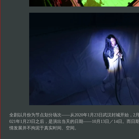
全剧以月份为节点划分场次——从2020年1月23日武汉封城开始，2月
021年1月23日之后，是演出当天的日期——10月13日／14日。而
情发展并不拘泥于真实时间、空间。
作品一开场，“1月23日”的字幕出现在四个房间里。演员们在各自的“房
春晚的热闹背景声响起，但他们如雕像般一动不动。五彩烟花的影
会更好》的歌曲却衔接了救护车的鸣笛……这一场景，无疑是2020
与此对应，2021年1月23日，梳头女的头发长到拖在了地上，所有
了一分钟，然后慢慢站起，转身，看向每一位邻居，走近他们，去
们……