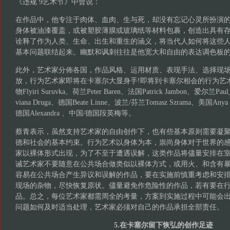
《违规 9艺术节》中曾说：
在作品中，他专注于肉体、血肉、生与死，却没有忘记心灵所扮演
身体被油漆覆盖，或被塑胶薄膜或玻璃纸等材料包裹，创造出具有
诠释了作为人类、生命、出生和重生的涵义，将当代人如何将这些
基本问题联结起来。幽默和讽刺往往是他宽大和自由的表达调色板
此外，艺术家分佈各国，作品风格、运用材质、表现手法、选择现
放，行为艺术家即将在卡塞尔大显身手!即将到卡塞尔相会的行为艺
物Flyiri Suruvka、荷兰Peter Baren、法国Patrick Jambon、爱尔兰P
viana Druga、德国Beate Linne、波兰/芬兰Tomasz Szrama、美国Anya 
德国Alexandra 、中国/德国段英梅等。
蔡青表示，虽然支持艺术家的自由创作下，也有些基本原则需要凝
德和社会的基本约束。行为艺术以身体为本，祟尚身体对于世界的
家以裸体形式出现，为了不至于遭遇误解，这类作品将儘量安排在
诫艺术家不要随意在公共场合做类似以裸体方式，或用火、和含有
容易在公共场合产生异议和误解的作品，要在实施前慎重考虑和安
现场的杂物，尽快恢复原状。儘量避免作危险性的作品，若有要在
品。总之，每位艺术家都需周全的考量，方案到实施过程中可能会
问题如何及时适当处理，艺术家必须对自己的作品承担全部责任。
5.在卡塞尔留下恢弘的创作足迹