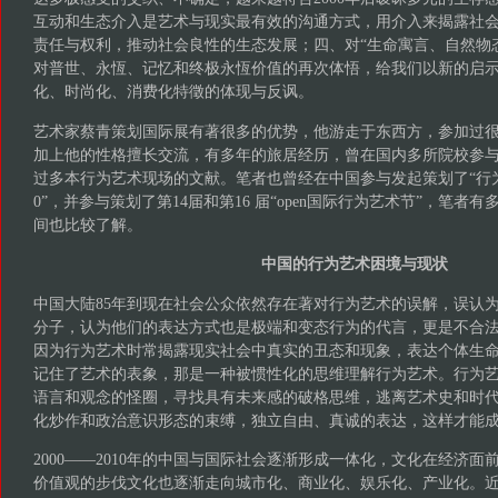
互动和生态介入是艺术与现实最有效的沟通方式，用介入来揭露社会
责任与权利，推动社会良性的生态发展；四、对“生命寓言、自然物
对普世、永恆、记忆和终极永恆价值的再次体悟，给我们以新的启
化、时尚化、消费化特徵的体现与反讽。
艺术家蔡青策划国际展有著很多的优势，他游走于东西方，参加过
加上他的性格擅长交流，有多年的旅居经历，曾在国内多所院校参
过多本行为艺术现场的文献。笔者也曾经在中国参与发起策划了“行为艺术
0”，并参与策划了第14届和第16 届“open国际行为艺术节”，笔
间也比较了解。
中国的行为艺术困境与现状
中国大陆85年到现在社会公众依然存在著对行为艺术的误解，误认
分子，认为他们的表达方式也是极端和变态行为的代言，更是不合
因为行为艺术时常揭露现实社会中真实的丑态和现象，表达个体生
记住了艺术的表象，那是一种被惯性化的思维理解行为艺术。行为
语言和观念的怪圈，寻找具有未来感的破格思维，逃离艺术史和时
化炒作和政治意识形态的束缚，独立自由、真诚的表达，这样才能
2000——2010年的中国与国际社会逐渐形成一体化，文化在经济
价值观的步伐文化也逐渐走向城市化、商业化、娱乐化、产业化。