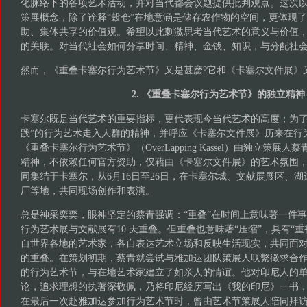
化脉络下的各项艺术活动，并对当代都会议题提供批判观点。这次以
策展概念，除了诠释“穀仓”在地意涵是储存农作物的空间，更体现
助、集体共享的价值观。希望以此刺激思考当代艺术的意义与价值
的关联。对当代社会如何分享时间、精神、金钱、知识，与分配社
然而，《重叠卡塞尔行为艺术节》又是甚麽?它和《卡塞尔文件展》
2. 《重叠卡塞尔行为艺术节》的独立精神
卡塞尔既是当代艺术的重要指标，更代表现今当代艺术的高度；为了
践”的行为艺术走入人群的精神，并呼应《卡塞尔文件展》历来在行
《重叠卡塞尔行为艺术节》（OverLapping Kassel）由独立策
精神，不依赖任何官方资助，仅藉由《卡塞尔文件展》的艺术氛围
同集结于卡塞尔，从6月16日至26日，在卡塞尔城、文献展展区、
厂等地，共同现场创作和表演。
总是神采奕奕，眼神坚定的蔡青强调：“重叠”在时间上意味著一件
行为艺术展与文献展有10 天重叠。但重叠也意味著“压缩”，具有“重
自世界各地的艺术家，各自表达艺术立场和反映生活现实，共同面
的重叠。在策划初期，蔡青就尝试与雅加达团队策展人联繫徵求合
的行为艺术节，与在地艺术家建立了如亲人的情谊。他对印尼人的
论，追求理想的执著深敬佩，乃将印尼经历写出《我的印尼》一书
在最后一次赴雅加达参加行为艺术节时，曾由艺术节策展人陪同拜访艺术团体