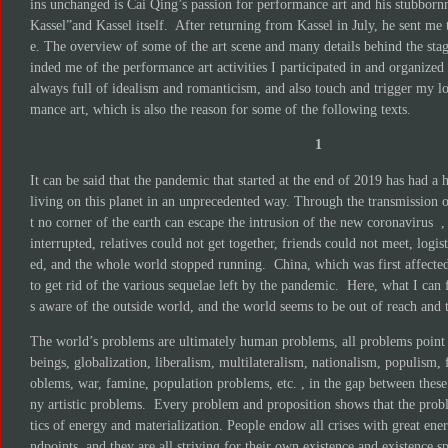
ins unchanged is Cai Qing’s passion for performance art and his stubbor
Kassel”and Kassel itself. After returning from Kassel in July, he sent me t
e. The overview of some of the art scene and many details behind the sta
inded me of the performance art activities I participated in and organized 
always full of idealism and romanticism, and also touch and trigger my lo
mance art, which is also the reason for some of the following texts.
1
It can be said that the pandemic that started at the end of 2019 has had 
living on this planet in an unprecedented way. Through the transmission 
t no corner of the earth can escape the intrusion of the new coronavirus ,
interrupted, relatives could not get together, friends could not meet, logi
ed, and the whole world stopped running. China, which was first affected b
to get rid of the various sequelae left by the pandemic. Here, what I can fee
s aware of the outside world, and the world seems to be out of reach and 
The world’s problems are ultimately human problems, all problems point 
beings, globalization, liberalism, multilateralism, nationalism, populism
oblems, war, famine, population problems, etc. , in the gap between these 
ny artistic problems. Every problem and proposition shows that the proble
tics of energy and materialization. People endow all crises with great ener
ndpoints, and they are all striving for their own existence and existence 