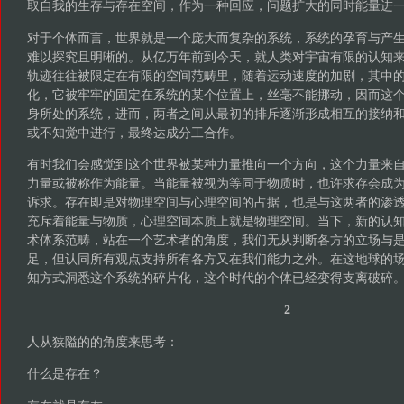
取自我的生存与存在空间，作为一种回应，问题扩大的同时能量进
对于个体而言，世界就是一个庞大而复杂的系统，系统的孕育与产
难以探究且明晰的。从亿万年前到今天，就人类对宇宙有限的认知
轨迹往往被限定在有限的空间范畴里，随着运动速度的加剧，其中
化，它被牢牢的固定在系统的某个位置上，丝毫不能挪动，因而这
身所处的系统，进而，两者之间从最初的排斥逐渐形成相互的接纳
或不知觉中进行，最终达成分工合作。
有时我们会感觉到这个世界被某种力量推向一个方向，这个力量来
力量或被称作为能量。当能量被视为等同于物质时，也许求存会成
诉求。存在即是对物理空间与心理空间的占据，也是与这两者的渗
充斥着能量与物质，心理空间本质上就是物理空间。当下，新的认
术体系范畴，站在一个艺术者的角度，我们无从判断各方的立场与
足，但认同所有观点支持所有各方又在我们能力之外。在这地球的
知方式洞悉这个系统的碎片化，这个时代的个体已经变得支离破碎
2
人从狭隘的的角度来思考：
什么是存在？