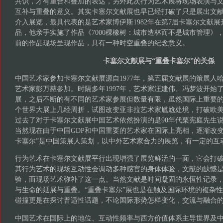
共识，才有重合和叠加的表达，另外此次行为艺术展将现场表演与
互补与重叠的意义。其实卡塞尔文献展也早已经打破了只是展出文
介入展览，最具代表的是艺术家博伊斯1982年在第7届卡塞尔文献
品，他亲手实施了作品《7000棵橡树：城市造林而不是城市管理》
前的作品现场呈现作品，具有一种时空重叠的纪念意义。
卡塞尔文献展与“重叠卡塞尔”的关係
中国艺术家参加卡塞尔文献展源自1977年，第五届文献展的策展人
艺术家彭万慈参加。时隔多年1997年，艺术家汪建伟、冯梦波开始了
展，之后不断的有不同的艺术家参展但数量有限，虽然国际上重要
个世界大展上几经周折，试图改变亚非拉艺术家尴尬处境，打破欧
过去了对于卡塞尔文献展中国艺术依然扮演的是90年代栗宪庭先生说
当然现在由于中国GDP和中国重要的艺术家在国际上亮相，逐渐改变
卡塞尔”是中国策展人策划，以中外艺术家合力的展览，有一定的互
行为艺术在卡塞尔文献展平行出现增强了展览鲜活的一面，它会打
其行为艺术的现场互动性会调动多种感官的身体体验，文献的缺憾
验，而现场艺术弥补了这一点。当然文献是时间凝固的永恆性记录
与生命的延展与重叠。“重叠卡塞尔”展也是在触及国际环境的複杂
碰撞更是在探讨普适性话题，不论国际形势怎样变化，交流与融合
中国艺术在国际上的地位、互动性频率与西方价值体系主导世界及