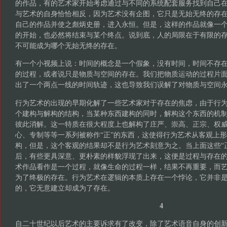
的作品，有的艺术家开始考虑通过与不同的系统配套服务找到自己
与艺术的自身恰恰相反，因为艺术没有企图，它只是无始无终的存
自己的作品并使之彪炳史册，进入永恒。但是，这样的作品就像一
的开始，也必然将结束与某个终点。说到底，人的局限在于有限的
不可能成为哪个无始无终的存在。
有一个小视频上说：时间的概念是一个假象，没有时间，时间不存
的过程，或者说只是物质与空间的存在。我们把物质运动的过程片
出了一个两点一线的时间轨迹，这也导致我们误解了对物质与空间
行为艺术的出现的早期化解了一些艺术家对于存在的焦虑，由于行
个建构与解构的结构，当某种东西建构的同时，解构这个东西的机
彼此消解。这一特质在很大程度上也解构了庄严、崇高、正宗、权
心、专制等等一系列被称作“正”的东西，这使得行为艺术从客观上
构，但是，这个客观的结果却不是行为艺术刻意为之。当上面这些“
后，有些更具深意、更朴素的样貌浮现了出来，这便是过程与存在
术作品看作是一个过程，就像生命的过程一样，结果不再重要，而
为了终极的存在。行为艺术在逻辑的本质上存在一个悖论，它并非
的，它无意建立却成为了存在。
4
自二十世纪以后艺术的主要诉求有了改变，除了艺术语音自身的创