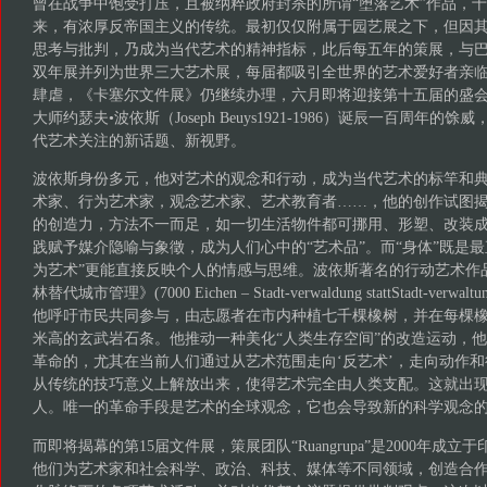
曾在战争中饱受打压，且被纳粹政府封杀的所谓“堕落艺术”作品，
来，有浓厚反帝国主义的传统。最初仅仅附属于园艺展之下，但因
思考与批判，乃成为当代艺术的精神指标，此后每五年的策展，与
双年展并列为世界三大艺术展，每届都吸引全世界的艺术爱好者亲
肆虐，《卡塞尔文件展》仍继续办理，六月即将迎接第十五届的盛会，
大师约瑟夫•波依斯（Joseph Beuys1921-1986）诞辰一百周年
代艺术关注的新话题、新视野。
波依斯身份多元，他对艺术的观念和行动，成为当代艺术的标竿和
术家、行为艺术家，观念艺术家、艺术教育者……，他的创作试图
的创造力，方法不一而足，如一切生活物件都可挪用、形塑、改装
践赋予媒介隐喻与象徵，成为人们心中的“艺术品”。而“身体”既是
为艺术”更能直接反映个人的情感与思维。波依斯著名的行动艺术作
林替代城市管理》(7000 Eichen – Stadt-verwaldung stattStadt-v
他呼吁市民共同参与，由志愿者在市内种植七千棵橡树，并在每棵橡树旁
米高的玄武岩石条。他推动一种美化“人类生存空间”的改造运动，
革命的，尤其在当前人们通过从艺术范围走向‘反艺术’，走向动作
从传统的技巧意义上解放出来，使得艺术完全由人类支配。这就出现
人。唯一的革命手段是艺术的全球观念，它也会导致新的科学观念
而即将揭幕的第15届文件展，策展团队“Ruangrupa”是2000年成
他们为艺术家和社会科学、政治、科技、媒体等不同领域，创造合