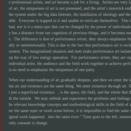
e professional artists, and art became a job for a living. Artists are very l
of art, the uniqueness of art is not possessed, and the artist’s maverick e
the system under the big data Internet, the instillation of ideology and the
able. Everyone is trapped in it and unable to extricate themselves. This i
bad, nor is it a status quo that can be changed by the power of individual
y has a distance from our cognition of previous things, and it becomes n
s. The difference is that of performance artists, they always emphasize thei
ally or unintentionally. This is due to the fact that performance art is e
system. The marginalized situation and state make performance art isolat
op the way of low energy operation. For performance artists, they are reg
individual artist, the audience and the field work together to achieve per
is no need to emphasize the uniqueness of one party.
When our understanding of art gradually deepens, and then we enter the int
hat art and existence are the same thing. We enter existence through art. St
t just a superficial existence. , is the space, the field, and the whole that
th the outside. We may rethink and experience the problems and feelings r
he relevant knowledge concepts and methodological skills in the field of a
ter the same topic or work scene before, it is impossible to find the same 
iginal work happened. into the same river.” Time goes to the left, memory
only constant is change.