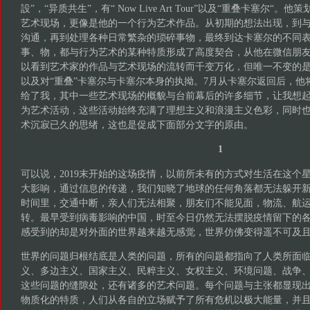
設”，“异质共生”，有“ Now Live Art Tour”以及“重叠卡塞尔“
艺术现场，更像是他的一个行为艺术作品。从初期的想法出现，到
沟通，再到处理各种日常繁杂的琐碎事物，最终到达卡塞尔的不同
事、物，都与行为艺术的某种特质形成了高度契合，从他在微信朋
以看到艺术家的作品与艺术现场的流转而千变万化，但唯一不变的
以及对“重叠”卡塞尔与卡塞尔本身的执拗。7月从卡塞尔返回后，他
给了我，其中一些艺术现场的概貌与台前幕后的许多细节，让我想
为艺术活动，这些活动始终充满了理想主义和浪漫主义色彩，同时
术沉寂已久的思绪，这也是促成下面部分文字的原由。
1
可以说，2019末开始的这场疫情，以前所未有的方式对生活在这个
大影响，通过信息的传递，我们知晓了地球的任何角落都无法躲开
时间里，交通中断，亲人们无法相聚，朋友们不能见面，物流、航
转。最早受到病毒影响的中国，时至今日仍然无法摆脱疫情留下的
感受到的却是对外面的世界越来越无感觉，世界仿佛变得遥不可及
世界的问题归根结底是人类的问题，所有的问题都指向了人类所面
义、多边主义、国家主义、民粹主义、女权主义、环境问题、战争
这些问题的缝隙处，还有诸多的艺术问题。每个问题与主张都显现
物质化的特质，人们从各自的立场赋予了所有危机以极大能量，并