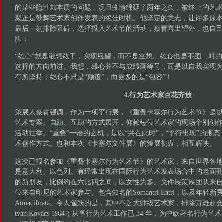
的某些隐性却本质的问题，况且疫情绵延了两年之久，被终止的艺
聚正是鼓舞艺术家创作发表的绝佳时机。他坚定的意志，让许多原
最后一刻排除阻碍，选择投入艺术节的活动，蔡青喜出望外，也自
脚：
“雄心”就是敢想敢干，实现愿望，而不是空想。雄心也是不图一时
选择的方向前进。我想，雄心并不与成绩画等号，而是以自我实现
有所坚持；雄心不只是“颠覆”，而更多的是“包容”！
4.行为艺术家百花齐放
策展人蔡青强调，作为一项平行展，《重叠卡塞尔行为艺术节》是
艺术专案。自助、互助的方式展开，仰赖每位艺术家的现场个别创
活动壮举。“重叠”一语的玄机，是以“共在此时”，“平行出现”的形
术创作方式。也和本次《卡塞尔文件展》的策展初衷，相互辉映。
这次已报名参加《重叠卡塞尔行为艺术节》的艺术家，来自世界各
是意大利、以色列。有经常出现在国际行为艺术发表场合中的老面
的新朋友，比例约在六比四之间，以女性为多。文件展策展团队来
位来自印尼的艺术家参与。包含知名的Somantri Entri，以及年轻新秀
Atmadibrata。令人雀跃的是，其中不乏大师级艺术家，排除万难赴
tván Kovács 1964-) 从事行为艺术工作已 34 年，为中欧著名行为艺术家