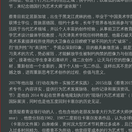
尔相会。在这个行为艺术的理想之城，携手同行，以最低的成本创
节，来纪念德国行为艺术大师“波依斯”！
蔡青目前定居新加坡，出生于黑龙江虎林的他，毕业于“中国美术学
获博士学位，曾旅居德国、纽约十多年，长年于世界各地策画参与“
活跃于当代艺术领域，并以个人丰富的创作经验，从事前卫艺术教
学艺术设计媒体学院教授，与天津美术学院任特聘教授。他最石破
美术系素描课程所使用的大卫像在众目睽睽下被不同的方式“破坏”
烈“批判性”与“表演性”，予观众深刻印象。目的极具象徵意涵，就
习美术的方式，势必摧毁，才能解放学生被制约拘禁的想像力与创造力
设”，接著他让学生拿著石膏碎片，做二次创作，让天马行空的想像
材，重新创造一个全新的，属于个人独一无二作品。这样出其不意
撼之馀，进而重新思考艺术创作的过程、价值与意义。
2017年他出版《行动在海外－实验艺术实践》、2015出版《蔡青20
术专书，内容详实，提供行为艺术发展脉络、创作记录和展演资讯
节》是他自 2014 年起在世界各地规划执行的“现场行为艺术巡迴”（ Live
国际展演，同时也是他五度回到卡塞尔的历史见证。
曾质疑蔡青这项行动的人，也包含他的老朋友加拿大行为艺术大师伊斯特凡•
ntor），他曾分别在1982、1987二度前往卡塞尔发表作品，认为
《卡塞尔文件展》自身难保，更何况大型艺术节耗费过多成本，且
入过多时间精力。但蔡青不为所动，他觉得零成本的行为艺术节，