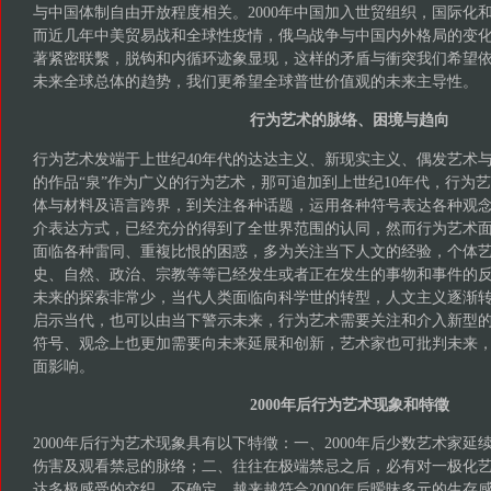
与中国体制自由开放程度相关。2000年中国加入世贸组织，国际化
而近几年中美贸易战和全球性疫情，俄乌战争与中国内外格局的变
著紧密联繫，脱钩和内循环迹象显现，这样的矛盾与衝突我们希望
未来全球总体的趋势，我们更希望全球普世价值观的未来主导性。
行为艺术的脉络、困境与趋向
行为艺术发端于上世纪40年代的达达主义、新现实主义、偶发艺术
的作品“泉”作为广义的行为艺术，那可追加到上世纪10年代，行为
体与材料及语言跨界，到关注各种话题，运用各种符号表达各种观
介表达方式，已经充分的得到了全世界范围的认同，然而行为艺术
面临各种雷同、重複比恨的困惑，多为关注当下人文的经验，个体
史、自然、政治、宗教等等已经发生或者正在发生的事物和事件的
未来的探索非常少，当代人类面临向科学世的转型，人文主义逐渐
启示当代，也可以由当下警示未来，行为艺术需要关注和介入新型
符号、观念上也更加需要向未来延展和创新，艺术家也可批判未来
面影响。
2000年后行为艺术现象和特徵
2000年后行为艺术现象具有以下特徵：一、2000年后少数艺术家延
伤害及观看禁忌的脉络；二、往往在极端禁忌之后，必有对一极化
达多极感受的交织、不确定，越来越符合2000年后暧昧多元的生存