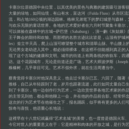
卡塞尔位居德国中央位置，以其优美的景色与典雅的建筑吸引游客
大量的绿地，如同仙境，有山有水，富达河（Fulda Fluss）从市
流，和占地160公顷的湖边园林。格林兄弟笔下的梦幻城堡与森林
与欢乐无限的童话世界。各地的艺术爱好者在六月时节聚集卡塞尔
可以体验在森林中的古城─萨巴堡（Sababurg），演一齣《灰姑娘
王子舞会的期待和欢愉。而那裡的名胜古迹比比皆是，山顶有护城神“大
les）耸立半天高，爬上山顶可瞭望整个城市和清翠山脉。半山腰上的“桑
无论男女老幼进入其中，都必须得裸体，在这裡不但能感到真正的
现了这个古城的健康和文明。城市的街道上有两条线的铁轨车，四
访。这个花园城市，无论是街道还是广场，艺术大师波伊斯（Joseph Be
株橡树，几乎举目可见。艺术不假外求，就在生活周遭当中。
蔡青觉得卡塞尔对他深具意义，他去过卡塞尔已五、六回了，随著
推移，自己从年轻跟到了老，岁月也跟著流逝，此行如同丈量自己
到了卡塞尔，他一边创作行为艺术，一边欣赏世界各地艺术家的作
的主管见到他，都会和他聊上一会，并在他的作品前合影。经常怀
这次的行为艺术节在他催生之下，报名踊跃，似乎将有更多的人们
惊奇与喜悦，他语重心长地说：
这裡早在十八世纪就赢得“艺术名城”的美誉，也一度曾是德国火车
今它对世人的重要意义在于：它是精神和肉体的开放之城，是行为