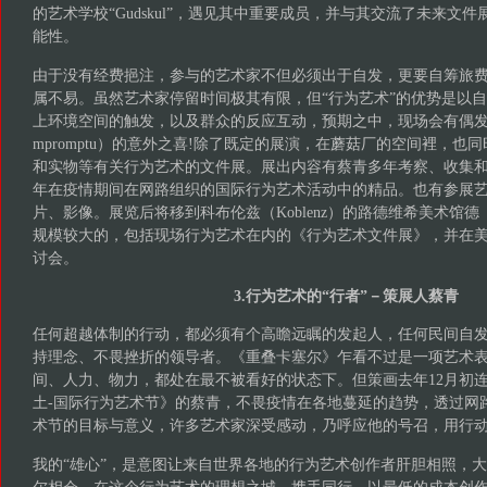
的艺术学校“Gudskul”，遇见其中重要成员，并与其交流了未来文
能性。
由于没有经费挹注，参与的艺术家不但必须出于自发，更要自筹旅
属不易。虽然艺术家停留时间极其有限，但“行为艺术”的优势是以
上环境空间的触发，以及群众的反应互动，预期之中，现场会有偶发（Ha
mpromptu）的意外之喜!除了既定的展演，在蘑菇厂的空间裡，也
和实物等有关行为艺术的文件展。展出内容有蔡青多年考察、收集
年在疫情期间在网路组织的国际行为艺术活动中的精品。也有参展
片、影像。展览后将移到科布伦兹（Koblenz）的路德维希美术馆德（Mu
规模较大的，包括现场行为艺术在内的《行为艺术文件展》，并在
讨会。
3.行为艺术的“行者”－策展人蔡青
任何超越体制的行动，都必须有个高瞻远瞩的发起人，任何民间自
持理念、不畏挫折的领导者。《重叠卡塞尔》乍看不过是一项艺术
间、人力、物力，都处在最不被看好的状态下。但策画去年12月初连续
土-国际行为艺术节》的蔡青，不畏疫情在各地蔓延的趋势，透过网
术节的目标与意义，许多艺术家深受感动，乃呼应他的号召，用行
我的“雄心”，是意图让来自世界各地的行为艺术创作者肝胆相照，