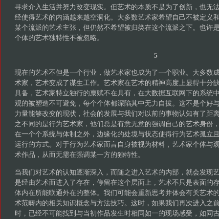
寻求介入生活并努力改变现实。但艺术的本质不是为了创新，也无
经使得艺术的内涵越来越空洞化。大多数艺术家希望自己不被定义
某个流派的艺术主张，但仍然不希望被归类在这个流派之下。也许
个体的艺术独特性不被忽略。
5
现在的艺术不但是一个行业，做艺术家也成为了一个职业。大多数
术家，艺术变成了谋生工作。艺术家在艺术的精神高度上显得十分
具备，艺术家特立独行的禀赋不在具有，在大数据互联网下的系统
观的被塑造不可避免，每个个体都深陷其中无力自拔。这不是个好
力量能够改变的现状，社会的发展与我们对以前的事物认知有了距
之不同的是行为艺术家，他们总是有意无意的强调自己的艺术身份
在一个个系统与体制之外，边缘化的处境与状态使得行为艺术孤立
运行的方式。对于行为艺术家而言自身被视为材料，艺术家个体与
术作品，从而无需在强调某一方的独特性。
当我们对艺术的认知逐渐深入，而随之进入艺术的内部，就会发现
是经由艺术而进入了存在，停留在这个层面上，艺术不只是表面的
体内在所能联通外在的整体。我们可能会重新思考并体会有关艺术
术范畴内的相关知识概念与方法技巧。这时，如果我们再次进入之
时，已经不可能找到与当初作品发生时相同如一的现场感受，如同