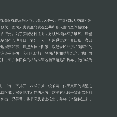
所有墙壁有着本质区别。墙是区分公共空间和私人空间的设
命攸关，因为人类的生命就在公共和私人空间之间摇摆不
前面行走。为了实现这种往返，必须对墙体有所破坏。墙壁
也要留有其他开口（窗），人们可以通过这些开口私下察知
开地展露私事。墙壁要挂上图像，以记录所经历和所察知的
窗户还是图像，它们无疑都与墙的结构和功能结合。我们面
壁中，窗户和图像的功能辩证地相互超越和扬弃，使门成为
同。书脊一字排开，构成了第二级的墙，位于真正的墙壁之
纸质区域，根据刚才所作的思考，这里有无数手臂正试图抓
向伸出一只手臂，将书脊从墙上拉出，并将书本翻转过来，