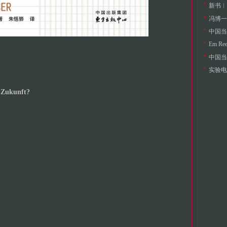
新书︱
冯博一
中国当
Em 
中国当
实验电
 Zukunft?