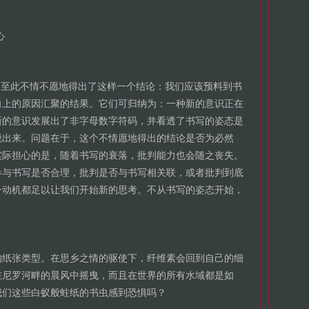
心
，至此不情不愿地得出了这样一个结论：我们应该预料到书
向上的原因汇聚的结果。它们可归纳为：一种新的意识正在
新的意识发展出了非字母数字符码，并看透了书写的姿态是
脱出来。问题在于，这个不情愿地得出的结论是否为必然
实际担心的是，随着书写的衰落，批判能力也会随之丧失。
参与书写是否合理，批判是否与书写相关联，或者批判到底
一动机都足以让我们开始新的思考。不从书写的姿态开始，
的纸张类型。在思乡之情的驱使下，纤维素会回到自己的细
在尼罗河畔的晨风中摇曳，而且在世界的所有水域都是如
我们这些白蚁般蛀纸的书虫感到恐惧吗？