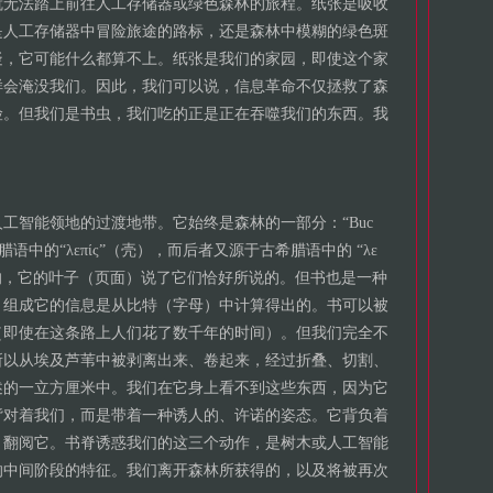
就无法踏上前往人工存储器或绿色森林的旅程。纸张是吸收
是人工存储器中冒险旅途的路标，还是森林中模糊的绿色斑
疑，它可能什么都算不上。纸张是我们的家园，即使这个家
样会淹没我们。因此，我们可以说，信息革命不仅拯救了森
险。但我们是书虫，我们吃的正是正在吞噬我们的东西。我
工智能领地的过渡地带。它始终是森林的一部分：“Buc
希腊语中的“λεπίς”（壳），而后者又源于古希腊语中的 “λε
的，它的叶子（页面）说了它们恰好所说的。但书也是一种
，组成它的信息是从比特（字母）中计算得出的。书可以被
（即使在这条路上人们花了数千年的时间）。但我们完全不
所以从埃及芦苇中被剥离出来、卷起来，经过折叠、切割、
述的一立方厘米中。我们在它身上看不到这些东西，因为它
背对着我们，而是带着一种诱人的、许诺的姿态。它背负着
，翻阅它。书脊诱惑我们的这三个动作，是树木或人工智能
的中间阶段的特征。我们离开森林所获得的，以及将被再次