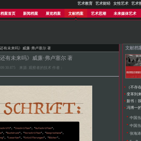
艺术教育
艺术财经
女性艺术
艺术
档案首页
新闻档案
展览档案
文献档案
艺术思潮
未来媒体艺术
文献档
写还有未来吗》威廉·弗卢塞尔 著
还有未来吗》威廉·弗卢塞尔 著
 14:09:30.875 来源: 观察者的技术 作者：
中国当
中国当
张海涛