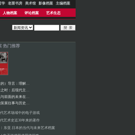
哲学
老栗书房
美术馆
影像档案
主编档案
人物档案
评论档案
艺术生态
案 热门推荐
（不存在的）导言：理解媒介理论
变革到来之时：后现代主义研究（上）
新书︱我与前面的未来在一起——冯博一策展往事
冯博一的策展往事与历史映像
代艺术场域中的电子游戏
代艺术史近30年来的著作
︱东亚.日本的当代与未来艺术档案