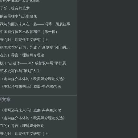
Reed 电子游戏艺术展览策略
子乐：噪音的艺术
的策展往事与历史映像
我与前面的未来在一起——冯博一策展往事
中国新媒体艺术教育20年（第一辑）
来之时：后现代主义研究（上）
古根海姆美术馆的到访，导致了“新刻度小组”的解散
在的）导言：理解媒介理论
版︱“超融体——2021成都双年展”平行展
艺术史写作与“策划”人生
《走向媒介本体论：欧美媒介理论文选》
《书写还有未来吗》威廉·弗卢塞尔 著
新文章
《书写还有未来吗》威廉·弗卢塞尔 著
《走向媒介本体论：欧美媒介理论文选》
在的）导言：理解媒介理论
来之时：后现代主义研究（上）