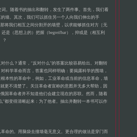
on）的同义词。随着书的抽出和翻转，发生了两件事。首先，我们看
正的墙。其次，我们可以抓住另一个人向我们伸出的手
到那将我们相互之间分割开的墙壁，以求能够抓住对方［无
），还是（思想上的）把握（begreifbar），抑或是（相互利
）］？
对什么？通常，“反对什么”的答案比较容易给出。对翻转
。对科学革命而言，答案也同样明确：要揭露科学的围墙，
在根本性的革命中，例如，工业革命或当前的信息革命，墙
”就更不清楚了。关注革命者宣称的意图并无多大帮助，因
。俄国革命者并不知道他们会建立现在的苏联。然而，随着
么”都变得清晰起来：为了他者。抽出并翻转一本书可以作
以革命的。用脑袋去撞墙毫无意义。更合理的做法是穿门而