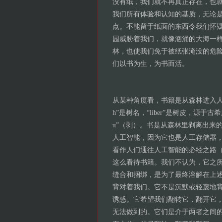
没有纸，我们就不再真正存在，也
我们所有体验和认知的基质，无论
点。不能留于纸面的东西令我们怀
园威胁着我们，就像汹涌的大海一
林，也使我们免于被纸张淹没的危
们以书为生，为书而活。
从某种角度看，书籍是从森林进入人
h”是树名，“liber”是树皮，源于古
π”（剥）。书是从森林里剥离出来
人工智能，因为它也是人工存储器
看作人们通往人工智能的必经之路
这么看待书籍。我们不认为，它之
缝合和捆绑，是为了最终溶解在上
背对着我们。它不是沉默或轻蔑地
诱惑。它希望我们翻转它，翻开它
无法做到的。它们是介于两者之间