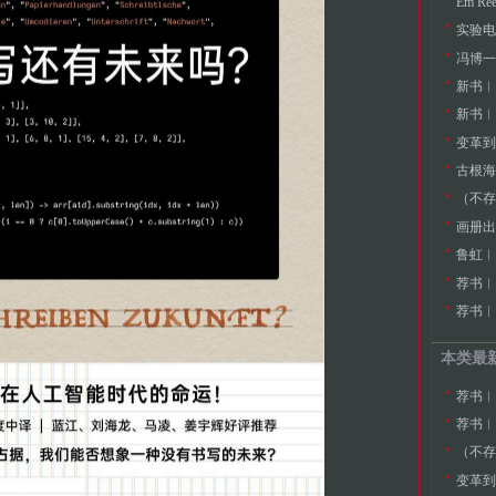
Em 
实验电
冯博一
新书︱
新书︱
变革到
（不存
画册出
鲁虹︱
荐书︱
荐书︱
本类最
荐书︱
荐书︱
（不存
变革到