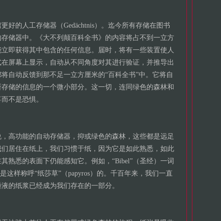
好的人工存储器（Gedächtnis）。迄今所有存储在图书
的存储器中。《大不列颠百科全书》的内容将占不到一立方
能立即获得其中包含的任何信息。届时，将有一些装置使人
式在屏幕上显示，自动从不同角度对其进行验证，并推导出
将自动反馈到那不足一立方厘米的“百科全书”中。它将自
所存储的信息的一个微小部分。这一切，连同绿色的森林和
喜而不是恐惧。
说，高功能的自动存储器，抑或绿色的森林，这些都是远足
我们居住在纸上，我们习惯于纸，因为它是如此熟悉，如此
熟悉的表面下仍能感知它。例如，“Bibel”（圣经）一词
就是这样称呼“纸莎草”（papyros）的。千百年来，我们一直
唾液的纸浆已经成为我们存在的一部分。