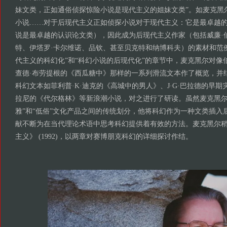
妹文类，正如通俗侦探惊险小说是现代主义的姐妹文类”。如麦克黑
小说……对于后现代主义正如侦探小说对于现代主义：它是最卓越
说是最卓越的认识论文类），因此成为后现代主义作家（包括威廉·
特、伊塔罗·卡尔维诺、品钦、甚至贝克特和纳博科夫）的素材和范例
代主义的科幻化”和“科幻小说的后现代化”的章节中，麦克黑尔对像
查德·布劳提根的《西瓜糖中》那样的一系列滑流文本作了概览，并
科幻文本如菲利普·K·迪克的《高城中的男人》、J·G·巴拉德的早期
拉尼的《代尔格林》等新浪潮小说，对之进行了研读。虽然麦克黑尔
雅”和“低俗”文化产品之间的传统划分，他将科幻作为一种文类插入
献不断为在当代理论术语中思考科幻提供着有效的方法。麦克黑尔
主义》 (1992)，以两章对赛博朋克科幻的详细探讨作结。