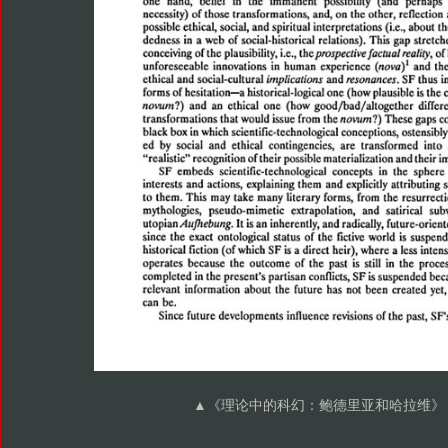
▲
《理论中的科幻：鲍德里亚和哈拉维》