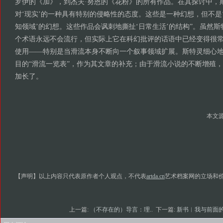
罗伊的《加》，到杰夫·努恩的《花粉》的所有作品。在其探讨中，
对‘现实’的一种具有特别的侵略性的态度。这些是一种幻想，但不是‘
知领域’的幻想。这些作品会讽刺地撕扯‘日常生活’的结构”。虽然
个术语永远不会流行，但实际上它在科幻批评的话语中已经变得很
使用——特别是当滑流本身不断向一个叙事领域扩展。斯特灵细心
目的“滑流一览表”，作为其文章的补充；由于滑流小说的不断增殖
加长了。
本文
【声明】以上内容只代表原作者个人观点，不代表
artda.cn
艺术档案网的立场和
上一篇:
（不存在的）导言：理..
下一篇:
新书︱我与前面的