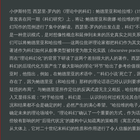
小伊斯特范·西瑟里-罗内的《理论中的科幻：鲍德里亚和哈拉维》(19
章发表在同一期《科幻研究》上，将让·鲍德里亚和唐娜·哈拉维的
幻写作的范例进行了集中的解读。西瑟里-罗内的出发点是，科幻“
是一种意识模式，是对想像性概念和延伸到未来的历史真实之间关系
们可以将鲍德里亚和哈拉维——这两位批评理论家都把科幻作为其
著述作为科幻如何从叙事类型被转变为散文化实践（discursive prac
而在“理论科幻化”的背景下研读了这两个差别很大的人的著作。西瑟
科幻的后现代化方面产生了极大影响的理论“环节”给出了参考价值
亚时，他指出，例如，在鲍德里亚的术语中，“‘科幻小说’死亡了，
存在了，因为鲍德里亚（和哈拉维）那样的理论话语已经认识到要
疑惑的布局”。与鲍德里亚所作定位的反讽式虚无主义相反，哈拉维
入又显得乐观：“对于哈拉维，科幻是……认识到任何过程无论其合
况和结果都不会是确定的时，必然产生的满心希望。”哈拉维的电子
确定未来的理论场域中。“理论科幻”确认了一个重要的方式，作为
些较有影响的对“后现代状况”的建构中认知疏离的策略而（寓言式
从大体上，它对二十世纪末科幻的性质和作用进行了令人信服的重