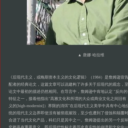
▲ 唐娜·哈拉维
《后现代主义，或晚期资本主义的文化逻辑》（1984）是詹姆逊宣
配者的经典论文，这篇文章可以说建构了许多关于后现代的观念，
论文中最初的描述仍然相同。在导言中，詹姆逊中肯地认定 “反向的
特征之一，接着他指出“高雅文化和所谓的大众或商业文化之间旧有
义的[high-modernist]）界限的消弭”在后现代主义美学中具有中
统的现代主义边界即使没有被彻底摧毁，至少也遭到了侵蚀和颠覆
合进了当代文化产品，科幻只是其中之一。詹姆逊提出的另一个反
究都具有重要意义，即后现代性标志着历史真实性的崩溃和文化向一种表