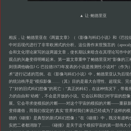
▲ 让·鲍德里亚
相反，让·鲍德里亚在《两篇文章》（《影像与科幻小说》和《巴拉德
中对后现代进行了非常欧洲式的分析。这位善作末世预言的（apocalyptica
会和文化理论家写的这两篇文章，使长期以来暗含在其理论写作中
观点的兴趣变得明晰起来。第一篇文章重申了鲍德里亚对“影像的三
则强调他确信J·G·巴拉德1973年发表的小说是推测性小说对“（作
术”进行记述的范例。在《影像与科幻小说》中，鲍德里亚认为后现
的统治秩序是“模拟影像……（其）目的是最大合理性、超现实、完
了“好的旧式科幻想像”的死亡：“真正的科幻，在这种情况下，带着
力的自由和‘幼稚’，不会是开放的小说。它会以和我们对宇宙的想
展。它会寻求使模拟的片断——对这个宇宙的模拟的片断——重获
变得庸俗，而我们假定的‘真实’世界对我们来说已经成为了这样的模
德的《碰撞》是典型的新式科幻想像：“在《碰撞》中，既没有虚构
实把二者都消除了……《碰撞》是关于这个模拟宇宙的第一部伟大小