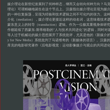
媒介理论在新世纪发展到了何种样态，继而又会转向何种方向？马克
理论》可谓精确地诞生在这个节点上。汉森指出媒介理论呈现为媒
的一种往复振荡，呈现为经验和技术逻辑之间不可化约的张力。这
介化（mediation），媒介理论更接近这样的动名词，这意味着技
蒙东意义上的转导（transduction）逻辑。作为一位极其重视身体
作都延续了西蒙东-斯蒂格勒的“人与技术共同进化”的逻辑，同时对
等人过于机械论的媒介思想展开了系统批评，尤其是他的《新媒介的新哲学》
y for New Media）系统批判了马诺维奇的《新媒体的语言》。汉
库克的电影研究著作《后电影视觉：运动影像媒介与观众的共同进