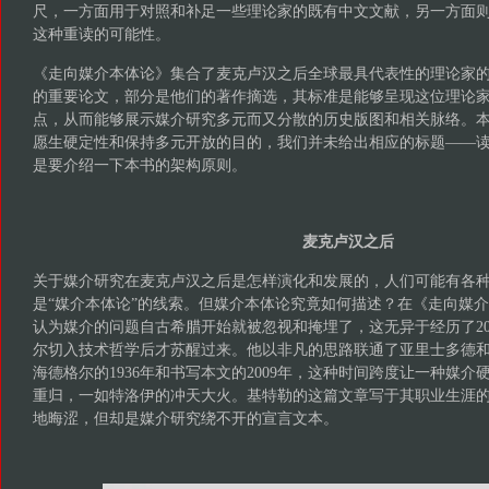
尺，一方面用于对照和补足一些理论家的既有中文文献，另一方面
这种重读的可能性。
《走向媒介本体论》集合了麦克卢汉之后全球最具代表性的理论家
的重要论文，部分是他们的著作摘选，其标准是能够呈现这位理论
点，从而能够展示媒介研究多元而又分散的历史版图和相关脉络。
愿生硬定性和保持多元开放的目的，我们并未给出相应的标题——
是要介绍一下本书的架构原则。
麦克卢汉之后
关于媒介研究在麦克卢汉之后是怎样演化和发展的，人们可能有各
是“媒介本体论”的线索。但媒介本体论究竟如何描述？在《走向媒
认为媒介的问题自古希腊开始就被忽视和掩埋了，这无异于经历了20
尔切入技术哲学后才苏醒过来。他以非凡的思路联通了亚里士多德
海德格尔的1936年和书写本文的2009年，这种时间跨度让一种媒
重归，一如特洛伊的冲天大火。基特勒的这篇文章写于其职业生涯
地晦涩，但却是媒介研究绕不开的宣言文本。