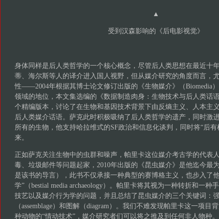
▲
受到汉森影响的《后电影视觉》
身体同样是后人类哲学的一个核心概念，尽管后人类思想在最近十
蒂、海尔斯等人的译介进入国人视野，但从媒介研究的角度而言，尤
性——2004年根据其博士论文修订出版的《生物媒介》（Biomedi
领域的地位，本文集选编的《数据制造肉身：生物技术与后人类话
个精编版本，讨论了在生物和基因技术背景下由反熵主义、人本主
后人类媒介话语。萨克此时积极吸纳了后人类哲学的遗产，同时激
所有的生物，他支持哈拉维式的SF政治和信息化谈判，同时将“后有
来。
正如萨克关注生物中的虫群和噪声，帕里卡这位媒介考古学的代表
毒、垃圾邮件等问题起家，2010年出版的《昆虫媒介》是他迄今最
是该书的导言），此书不仅承接一种典型的赛博格主义，也步入了他
学”（bestial media archaeology）。帕里卡将其视为一种转
技艺以及媒介行为学的问题，并且总结了昆虫媒介的三个关键词：强度（i
（assemblage）和图解（diagram）。我们不难发现帕里卡这一
种动物的“情动技术”，媒介研究者们可以将之推及到任何非人物种。