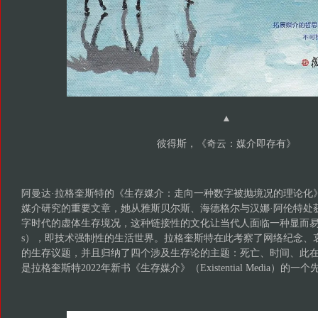
▲
彼得斯，《奇云：媒介即存有》
阿曼达·拉格奎斯特的《生存媒介：走向一种数字被抛境况的理论化
媒介研究的重要文章，她从雅斯贝尔斯、海德格尔与汉娜·阿伦特处
字时代的虚体生存境况，这种链接性的文化让当代人面临一种显而易见的被
s），即技术强制性的生活世界。拉格奎斯特在此考察了网络纪念、
的生存议题，并且归纳了四个涉及生存论的主题：死亡、时间、此
是拉格奎斯特2022年新书《生存媒介》（Existential Media）的一