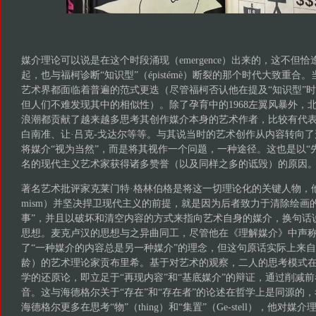
媒介理论可以说是在这个时段涌现（emergence）出来的，这不但
起，也与福柯诊断“知识型”（épistémè）断裂的那个时代大致重合
艺术界都面临着普遍的范式更迭（尽管福柯否认他在提及“知识型”
但人们不难发现其中的相似性）。除了孕育中的1968左翼风暴外，
浪潮都贡献了越来越多思考其创作媒介本身的艺术作者，比较有代表
白南准、让·吕克-戈达尔等等。与其说当时的艺术创作从内容转向
将媒介“视为当然”，而是将其视作一个问题，一种途径。这也是以“先锋派”（
名的现代主义艺术家获得诸多赞誉（以及同样之多的诋毁）的原因
著名艺术批评家克莱门特·格林伯格是将这一切理论化的关键人物，他声
mism）并坚决捍卫现代主义的前提，就是因为后者致力于清除绘画的
事”，并且以破坏和清空内容的方式来指向艺术自身的媒介，换句话
思想。麦克卢汉的思想与之异曲同工，尽管他在《理解媒介》中声
了“一种媒介的内容总是另一种媒介”的理念，但这句原话实际上来
龄）的艺术理论家贡布里希。基于对艺术的观察，二人的思考模式
学的还原论，即立足于“再现内容”和“基底媒介”的辩证，通过削减
音。这与海德格尔关于“存在”和“存在者”的论述在哲学上是同源的，考
海德格尔更多在思考“物”（thing）和“集置”（Ge-stell），他对