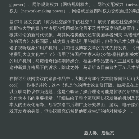
g power）、网络规则权力（网络规则权力）、网络支配权力（network
权力（network-making power），网络就是这四种权力交织而成的
基尔特·洛文克的《何为社交媒体中的社交？》展现了他在社交媒体
姆斯特大学的媒介学者更习惯用媒体化且不乏哲学深度的风格写作
破其讨论的新时代现象。与其风格类似的还有美国学者列夫·马诺维
体的语言》名扬国际，成为媒介领域引用的标杆，但作为艺术实践
诸多视听现象和用户机制，并习惯以博客文章的方式先行发表。《
消费到大众文化生产？》借用了法国哲学家米歇尔·德·塞托的相关术
的用户机制，马诺维奇始终期待媒介、档案和作品变得民主且可以
这种新媒介格局下的诉求，除此之外，马诺维奇目前致力于AI艺术
在探讨互联网协议的诸多作品中，大概没有哪个文本能够同亚历山大·加
ocol）一书相提并论，这本书也是他的博士论文修订版。如果说在
以互联网协议作为选题，这是否验证了媒介理论可能是哲学的后继
文作为本书的重要摘录，详细描绘了整个互联网协议发展的机制及
本人的图表化阐释。尽管加洛韦后期广泛研究界面、游戏、电子媒
戏开发者的身份，但协议研究仍然是他职业生涯的绝对标签之一。
后人类、后生态