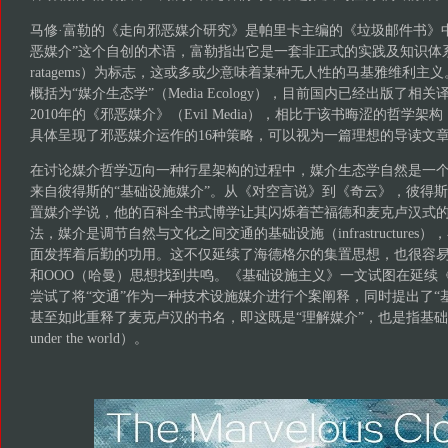
马修·富勒的《走向邪恶媒介研究》是帕里卡主编的《垃圾邮件书》
恶媒介”这个自创的术语，富勒指出它是一套非正式的实践及知识体系
ratagems）为标志，这或多或少意味着某种无人性的马基雅维利主
概括为“媒介生态学”（Media Ecology），目前国内已经出版了
2010年的《邪恶媒介》（Evil Media），相比于该书晦涩的哲学
具体呈现了邪恶媒介运作的16种策略，可以视为一篇理想的导读文
在讨论媒介哲学迈向一种行星架构的过程中，媒介生态学自然是一
来自彼得斯的“基础设施媒介”。从《对空言说》到《奇云》，彼得
置媒介学说，他的百科全书式博学让其闪烁着芒福德和麦克卢汉式
法，媒介是调节自然与文化之间交通的基础设施（infrastructure
面发挥着后勤的功用。这不仅延续了海德格尔的集置思想，也很容易
和OOO（哈曼）思想找到共鸣。《基础设施主义》一文试图在延续
尝试了将“交通”作为一种技术设施媒介进行个案阐释，同时提出了“
甚至如此重释了麦克卢汉的书名，即这既是“理解媒介”，也是指基础设
under the world）。