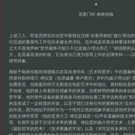
▲
克莱门特·格林伯格
上述三人，即是思辨实在论哲学家格拉汉姆·哈曼所称的“媒介理论的
纪完成的奠基性工作也尚未被全然消化，也许就是依靠这种重读和
之大不韪地声称“哲学最终可能只不过是媒介理论而已！”彼得斯则
大，在其最高涨的时候，它会将自己视为形而上学的后继学科——
研究对象。
相较于格林伯格和海德格尔在其自身学科（艺术和哲学）中的显赫
同基特勒和维兰·傅拉瑟（也译威廉·弗卢塞尔）并列为媒介理论的“
似费里尼、伯格曼和塔可夫斯基在电影艺术中的地位。基特勒在某
开创者，他的身上有着部分现象学的来源，但更鲜明的继承则来自
哲学家，他对硬件设备的极度痴迷与他借助拉康三界学说构造的“留声
构造形成了一定程度的吊诡，以至于我们没有任何把握称他为“实在
的吊诡，因为他似乎同时作为一个绝对正统的现象学家以及绝对异
的犹太神学背景（他的堂弟大卫·傅拉瑟就是一位声名显赫的犹太神
西、长期不见容于主流学术界的遭遇。傅拉瑟的媒介研究文本，主要集
《摄影哲学的思考》《技术图像的宇宙》以及《书写还有未来吗？