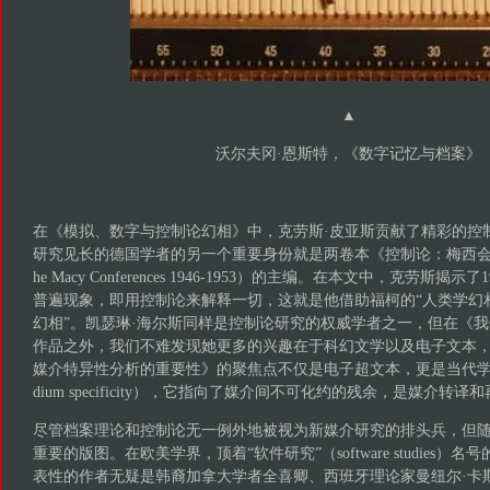
▲
沃尔夫冈·恩斯特，《数字记忆与档案》
在《模拟、数字与控制论幻相》中，克劳斯·皮亚斯贡献了精彩的控
研究见长的德国学者的另一个重要身份就是两卷本《控制论：梅西会议全集》（
he Macy Conferences 1946-1953）的主编。在本文中，克劳斯揭
普遍现象，即用控制论来解释一切，这就是他借助福柯的“人类学幻相
幻相”。凯瑟琳·海尔斯同样是控制论研究的权威学者之一，但在《
作品之外，我们不难发现她更多的兴趣在于科幻文学以及电子文本
媒介特异性分析的重要性》的聚焦点不仅是电子超文本，更是当代学
dium specificity），它指向了媒介间不可化约的残余，是媒介
尽管档案理论和控制论无一例外地被视为新媒介研究的排头兵，但
重要的版图。在欧美学界，顶着“软件研究”（software studies
表性的作者无疑是韩裔加拿大学者全喜卿、西班牙理论家曼纽尔·卡