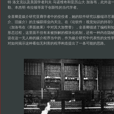
特·洛文克以及美国学者列夫·马诺维奇和亚历山大·加洛韦，此外这
勒、本杰明·布拉顿等富于创新性的当代学者。
全喜卿是媒介研究亚裔学者中的佼佼者，她的软件研究以极端详尽
介、旧媒介》的主编获得业内关注。在《论软件：视觉知识的持存
（加洛韦在《界面效果》中对其大加赞誉），全喜卿描述了编程和
形态过程，这里面不但有未被拆解的模块化机制，还有一种内在隐
设在这一无人称的媒介程序当中的，作为媒介研究中代表性的女性
对如何揭示这种看似无利害的程序构造提出了一条可能的思路。