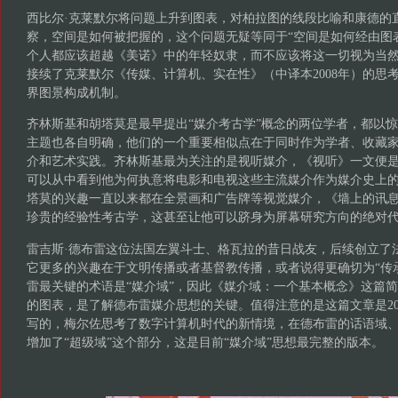
西比尔·克莱默尔将问题上升到图表，对柏拉图的线段比喻和康德的
察，空间是如何被把握的，这个问题无疑等同于“空间是如何经由图
个人都应该超越《美诺》中的年轻奴隶，而不应该将这一切视为当
接续了克莱默尔《传媒、计算机、实在性》（中译本2008年）的思
界图景构成机制。
齐林斯基和胡塔莫是最早提出“媒介考古学”概念的两位学者，都以
主题也各自明确，他们的一个重要相似点在于同时作为学者、收藏
介和艺术实践。齐林斯基最为关注的是视听媒介，《视听》一文便
可以从中看到他为何执意将电影和电视这些主流媒介作为媒介史上的“间奏”
塔莫的兴趣一直以来都在全景画和广告牌等视觉媒介，《墙上的讯
珍贵的经验性考古学，这甚至让他可以跻身为屏幕研究方向的绝对
雷吉斯·德布雷这位法国左翼斗士、格瓦拉的昔日战友，后续创立了
它更多的兴趣在于文明传播或者基督教传播，或者说得更确切为“传承”（tr
雷最关键的术语是“媒介域”，因此《媒介域：一个基本概念》这篇
的图表，是了解德布雷媒介思想的关键。值得注意的是这篇文章是20
写的，梅尔佐思考了数字计算机时代的新情境，在德布雷的话语域
增加了“超级域”这个部分，这是目前“媒介域”思想最完整的版本。