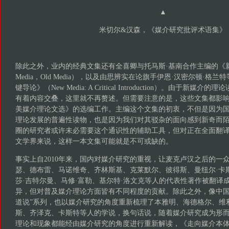
▲
米切尔&汉森，《媒介研究批评术语集》
除此之外，业内的经典文集还有全喜卿与托马斯·基南合作主编的《新
Media，Old Media），以及由思辨实在论旗手伊恩·汉密尔顿·格
键导论》（New Media: A Critical Introduction）。由于新
有着内容交叠，这里就不再赘述。但需要注意的是，这些文集都影
美媒介理论文选》的选编工作。主编这个文集的初衷，不但是因为
理论发展的普遍性读物，也是因为我们对其驳杂的面向感到新奇而
圈的研究者或许未必需要这个通识性的辅助工具，但对正在全面翻
文学界来说，这样一本文集可能就是不可或缺的。
事实上自2010年来，国内对媒介研究的重视，让麦克卢汉之后的一
瑟、德布雷、马诺维奇、齐林斯基、克莱默尔、彼得斯、曼纽尔·卡
莎·吉特尔曼、马修·富勒、基尔特·洛文克等人的代表性著作被翻译
异，但对普及媒介理论方面皆有不同程度的贡献。除此之外，像中国
道说”系列，也以媒介研究的角度重新梳理了本雅明、海德格尔、维
斯、齐泽克、卡斯特等人的学说，换句话说，随着媒介研究成为形
理论和现象都能经由媒介研究的角度进行重新解读，《走向媒介本