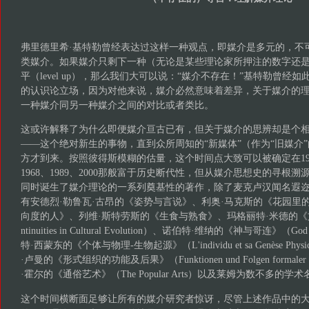
弗里德里希·基特勒曾经表达过这样一种观点，即媒介是多元的，不
类媒介。如果媒介只剩下一种（无论是某些理论家所押注的数字还
平（level up），那么我们大可以说：“媒介不存在！”基特勒曾经
的认识论立场，因为对他来说，媒介必然意味着差异，关于媒介的
一种媒介同另一种媒介之间的对比或者类比。
这或许解释了为什么即便媒介亘古已有，但关于媒介的思辨却是个
——这个绝对新生的事物，直到众所周知的“新媒体”（作为“旧媒介
方才到来。按照彼得斯模糊的估量，这个时间点大致可以被确定在19
1968、1989、2000那般富于历史断代性，但从媒介思想史的寻根
同时诞生了媒介理论的一系列奠基性的著作，除了麦克卢汉闻名遐
有安德烈·勒鲁瓦·古昂的《姿势与言说》、利奥·马克斯的《花园里
向度的人》、列维·斯特劳斯的《生食与熟食》、玛格丽特·米德的《
ntinuities in Cultural Evolution）、诺伯特·维纳的《神与哥连》（God
特·西蒙东的《个体与物理-生物起源》（L'individu et sa Genèse Physi
·卢曼的《形式组织的功能及后果》（Funktionen und Folgen formaler 
·霍尔的《通俗艺术》（The Popular Arts）以及莱姆为数不多的
这个时间横断面足够让所有的媒介研究者惊讶，尽管上述作品中的