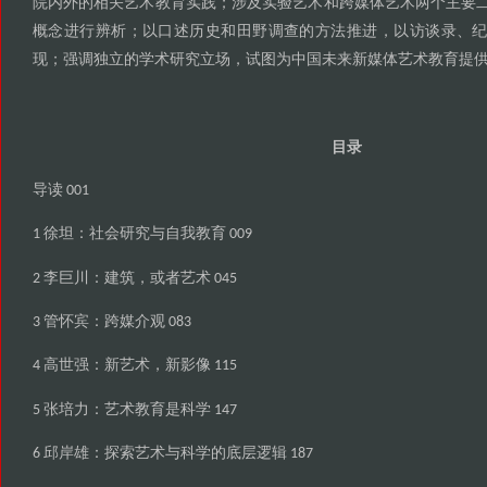
院内外的相关艺术教育实践
涉及实验艺术和跨媒体艺术两个主要
；
概念进行辨析
以口述历史和田野调查的方法推进
以访谈录
；
，
、
现
强调独立的学术研究立场
试图为中国未来新媒体艺术教育提
；
，
目录
导读
001
徐坦
社会研究与自我教育
1
：
009
李巨川
建筑
或者艺术
2
：
，
045
管怀宾
跨媒介观
3
：
083
高世强
新艺术
新影像
4
：
，
115
张培力
艺术教育是科学
5
：
147
邱岸雄
探索艺术与科学的底层逻辑
6
：
187