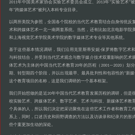
年中国美术家协会实验艺术委员会成立
年
实验艺术
2011
、2013
“
”
年
跨媒体艺术
被列入本科专业目录
“
”
。
以两所美院为参照
全国各个院校的当代艺术教育结合自身传统反
，
术和跨媒体艺术一北一南两套系统
当然
还有比如北京电影学院
。
，
和上海视觉艺术学院美术学院的数字媒体艺术专业等其他系统
。
基于这些基本情况调研
我们沿用克里斯蒂安妮
保罗将数字艺术
，
·
与科技结合
并受到当代艺术观念与数字媒介技术双重影响的艺术
，
体艺术为主体的中国当代艺术教育
年的历程
划
20
（2001—2020）
期
转型期四个阶段
并以出现最早
最具批判性和包容性的
新媒
、
，
、
“
这个教育项目的名称
这是我们调研的一个基本框架
，
。
我们开始想做的是近
年中国当代艺术教育发展历程的调研
但是
20
，
校实验艺术
跨媒体艺术
数字艺术
艺术与科技
新媒体艺术教
、
、
、
、
个具体的人
所以我们决定把采访聚焦在这些艺术工作者和教育工
，
系上
同时
口述历史和田野调查的方法以及访谈录和纪录片的形
，
，
些个案更加生动的深处
。