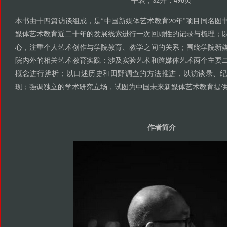
平装
开
页
，32
，498
本书由十四篇访谈组成
是
中国新媒体艺术教育
年
项目同名图
，
“
20
”
媒体艺术教育近二十年的发展线索进行一次回顾性的记录与梳理
；
心
注重个人艺术创作与学院教育
教学之间的关系
围绕学院新
，
、
；
院内外的相关艺术教育实践
涉及实验艺术和跨媒体艺术两个主要
；
概念进行辨析
以口述历史和田野调查的方法推进
以访谈录
；
，
、
现
强调独立的学术研究立场
试图为中国未来新媒体艺术教育提
；
，
作者简介