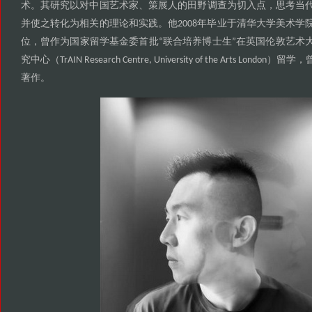
术
其研究以对中国艺术家
策展人的田野调查为切入点
思考当
。
、
，
并使之转化为相关的理论和实践
他
年毕业于清华大学美术学
。
2008
位
曾作为国家留学基金委首批
联合培养博士生
在英国伦敦艺术
，
“
”
究中心
留学
（TrAIN Research Centre, University of the Arts London）
，
著作
。