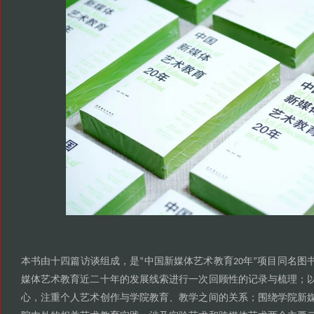
本书由十四篇访谈组成
是
中国新媒体艺术教育
年
项目同名图
，
“
20
”
媒体艺术教育近二十年的发展线索进行一次回顾性的记录与梳理
；
心
注重个人艺术创作与学院教育
教学之间的关系
围绕学院新
，
、
；