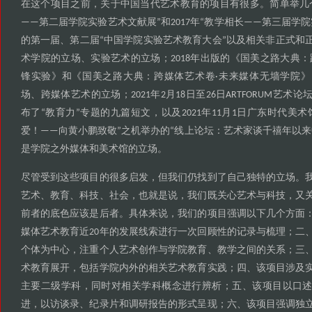
在这个项目之前
关于中国当代艺术教育的项目有很多
简单举几
，
。
第二届学院实验艺术文献展
和
年
教学相长
第三届学院
——
”
2017
“
——
的第一届
第二届
中国学院实验艺术教育大会
以及相关非正式和
、
“
”
术学院的立场
实验艺术的立场
年出版的
国美之路大典
、
；2018
《
：
锋实验
和
国美之路大典
跨媒体艺术卷
未来媒体无墙学院
》
《
：
·
》
场
跨媒体艺术的立场
年
月
日至
日
艺术论
、
；2021
2
18
26
ARTFORUM
布了
教育力
专题的九篇短文
以及
年
月
日广东时代美术
“
”
，
2021
11
1
爱
向黄小鹏致敬
之机举办的
线上论坛
艺术家谈千禧年以来
！——
”
“
：
是学院之外媒体和美术馆的立场
。
尽管受到这些项目的很多启发
但我们仍找到了自己独特的立场
，
。
艺术
教育
科技
社会
也就是说
我们既关心艺术与科技
又
、
、
、
，
，
，
前者的底色应该是后者
具体来说
我们的项目强调以下几个方面
。
，
媒体艺术教育近
年的发展线索进行一次回顾性的记录与梳理
二
20
；
个体为中心
注重个人艺术创作与学院教育
教学之间的关系
三
，
、
；
术教育展开
包括学院内外的相关艺术教育实践
四
该项目涉及
，
；
、
主要二级学科
同时对相关学科概念进行辨析
五
该项目以口
，
；
、
进
以访谈录
纪录片和调研报告的形式呈现
六
该项目强调独
，
、
；
、