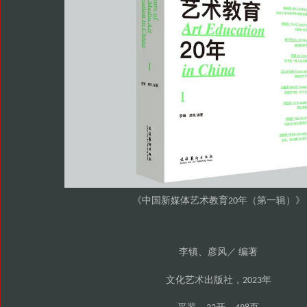
中国新媒体艺术教育
年
第一辑
《
20
（
）》
李镇
彦风／
编著
、
文化艺术出版社
年
，2023