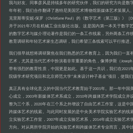
我与好友
同事彦风是持续多年的研究伙伴
我们的研究方向是数
、
，
年年初
我们合作翻译了惠特尼美国艺术博物馆新媒体艺术策展人
，
克里斯蒂安妮
保罗
的
数字艺术
第三版
·
（Christiane Paul）
《
（
）》［Digi
并于
年
月在机械工业出版社出版
这是国内第一本关于数字
2021
7
。
的数字艺术与媒介理论著作是我们的一条工作线索
另外两条工作
，
教育调研和年轻艺术家生态调研
我们希望三条线索可以平行推进
，
我们很早就想将调研聚焦在我们熟悉的艺术教育上
因为我们一直
，
艺术
尤其是当代艺术中扮演着非常重要的角色
像博伊斯
，
，
（Joseph
带有强烈的教育性质
中国更是如此
基于这一共识
我们在
，
。
，
2021
院级学术研究项目和北京师范大学
未来设计种子基金
项目
使我们
“
”
，
真正具有全球化意义的中国当代艺术教育始于
年
那一年中国
2001
。
心成立
年新媒体艺术系成立
年跨媒体艺术学院成立并
，2003
，2010
整为三个系
年在三个系之外增设了自由艺术工作室
这是中
，2020
，
跨媒体艺术的线索
与此同时发展的是中央美术学院实验艺术的线
。
立实验艺术工作室
年成立实验艺术系
年成立实验艺术
，2007
，2014
方向
对从两所学院开始的实验艺术和跨媒体艺术专业而言
其中
。
，