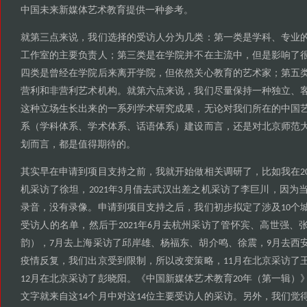
中国未来新媒体艺术教育提供一种参考
。
就第三点来说
我们选择的受访人分为几类
第一类是学科
专业
，
：
、
工作室的主要负责人
第三类是在学院并不在主流中
但是影响了
；
，
四类是曾经在学院后来离开学院
但依然关心教育的艺术家
第五
，
；
营利和非营利艺术机构
就第六点来说
我们尽量保持一种独立
。
，
、
这种立场生长出来的一系列学术研究成果
无论对我们所在的中国
，
系
学科体系
学术体系
话语体系
建设而言
还是对北京师范
（
、
、
）
，
划而言
都是值得期待的
，
。
其实早在申请到项目支持之前
我就开始做相关调研了
比如我在
，
，
2
机采访了徐坦
年
月借去武汉出差之机采访了李巨川
因为
，2021
3
，
录音
没有录像
申请到项目支持之后
我们初步拟定了涉及
个
，
。
，
10
受访人的名单
然后于
年
月去杭州采访了管怀宾
高世强
，
2021
6
、
、
韵
月去上海采访了邱岸雄
杨福东
胡介鸣
徐震
月去西
），7
、
、
、
，9
疫情反复
我们出京受到限制
所以改变策略
月在北京采访了
，
，
，11
月在北京采访了彭晓阳
中国新媒体艺术教育
年
第一辑
12
。《
20
（
）
文字就来自这
个月中对这
位主要受访人的采访
另外
我们觉
14
14
。
，