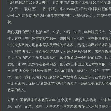
已经在
年
月
日去世
他对中国新媒体艺术教育
年的发展
2017
12
5
，
20
关于
耿建翌
一书中找到一篇
年
月
日刘畑对耿建翌的
《
——
》
2015
4
2
否可以将这篇访谈作为附录放在本书中时
他慨然应允
这使得
，
。
貌
。
我们项目的受访人包括
后
后
后
后
年龄跨度很大
50
、60
、70
、80
，
。
作
有些正在担任重要领导职务
兼顾教学和创作
有些是青年教
；
，
；
中的大多数首先是有丰厚实践经验的艺术家
然后把自己对艺术和
，
一个明显的特点
然而受到进人制度和评价体系的影响
未来学院
。
，
多
活跃的艺术工作者越来越少
这好像又是一个明显的趋势
因
，
，
。
发现
那
年虽然存在各种问题
但仍然是中国当代艺术教育的一
，
20
，
丰厚实践经验足以对未来产生深远的影响
就像
和
元宇宙
，
“NFT”
“
”
样
因此
我们认为未来的新媒体艺术教育应该在全球与在地的张
。
，
中走向未来
无论以
新媒体艺术教育
的名义
还是以更加流动和
，
“
”
，
教学的名义
。
对于
中国新媒体艺术教育
年
这个项目
我们其实抱有一个非
“
20
”
，
顾
回望
记录
梳理
为中国乃至世界未来的当代艺术教育提供
、
、
、
，