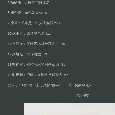
杨福东
无限的电影
7
：
217
胡介鸣
重估新媒体
8
：
251
徐震
艺术是一种人生实践
9
：
283
武小川
教育即艺术
10
：
311
王郁洋
实验艺术是一种方法
11
：
345
刘旭光
再论质觉
12
：
379
邬建安
实验艺术的问题意识
13
：
411
彭晓阳
空间
在地性与创造力
14
：
，
445
附录
创作
够不上
就是
做事
访问耿建翌
：“
”
，
“
”——
477
致谢
497