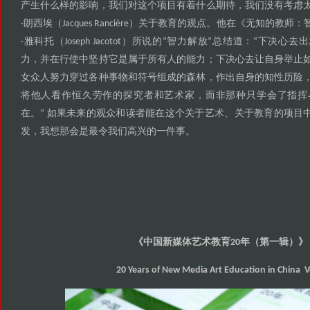
产生什么样的影响
我们对这个项目有着什么期待
我们没有考虑
，
，
朗西埃
关于教育的观点
他在
无知的教师
·
（Jacques Rancière）
。
《
：
雅科托
所说的
智力解放
总结道
下决心去出
·
（Joseph Jacotot）
“
”
：“
力
并在行使中坚持它是属于所有人的能力
下决心去让自身举止
，
；
女众人努力穿过各种事物和符号组成的森林
作出自身的知性历险
，
将他人看作恒久劳作的探究者和艺术家
而非那种只学会了指挥
，
在
如果未来的观众和读者能在这个关于艺术
关于教育的项目
。”
、
发
我想那会是最令我们高兴的一件事
，
。
中国新媒体艺术教育
年
第一辑
《
20
（
）》
20 Years of New Media Art Education in China V