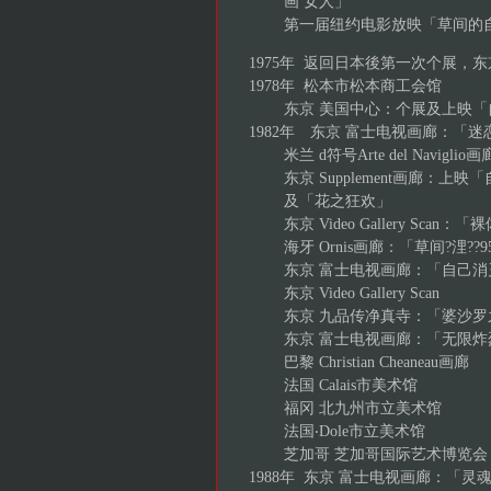
画 女人」
第一届纽约电影放映「草间的自
1975年 返回日本後第一次个展，
1978年 松本市松本商工会馆
东京 美国中心：个展及上映「
1982年 东京 富士电视画廊：「迷
米兰 d符号Arte del Naviglio画
东京 Supplement画廊：上映「自
及「花之狂欢」
东京 Video Gallery Scan：
海牙 Ornis画廊：「草间?浬??950
东京 富士电视画廊：「自己消
东京 Video Gallery Scan
东京 九品传净真寺：「婆沙罗
东京 富士电视画廊：「无限炸
巴黎 Christian Cheaneau画廊
法国 Calais市美术馆
福冈 北九州市立美术馆
法国‧Dole市立美术馆
芝加哥 芝加哥国际艺术博览会
1988年 东京 富士电视画廊：「灵