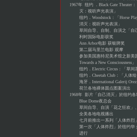
1967年 纽约 ．Black Gate Thea
灭：视听声光表演」
纽约．Woodstock：「Horse P
消灭：视听声光表演」
草间自导、自制、自演之「自己
利时国际电影获奖
Ann Arbor电影 获银牌奖
第二届马里兰电影 观摩
参加美国惠特尼美术馆之新美国电影
Towards a New Consciousness」
纽约．Electric Circus：「草
纽约．Cheetah Club：「人体
海牙．International Galerij Orez
荷兰各地裸体圆点图案演出
1968年 影片「自己消灭」於纽约
Blue Dome夜总会
草间自导、自演「花之狂欢」、
全美各地电视播出
七月前推出一系列「人体炸烈
第一次「人体炸烈」於纽约华 
进行