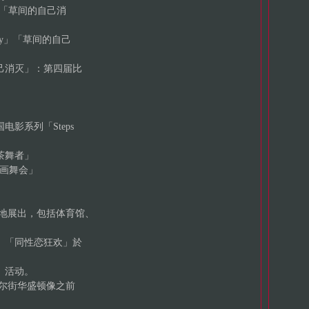
ter：「草间的自己消
lay」「草间的自己
消灭」：第四届比
系列「Steps
间茶舞者」
绘画舞会」
各地展出，包括体育馆、
「同性恋狂欢」於
」活动。
尔街华盛顿像之前