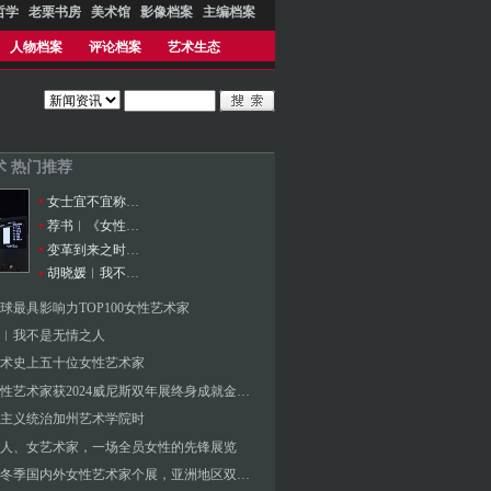
哲学
老栗书房
美术馆
影像档案
主编档案
人物档案
评论档案
艺术生态
术 热门推荐
女士宜不宜称先生？
荐书︱《女性与疯狂》
变革到来之时：女性主义研究
胡晓媛︱我不是无情之人
3全球最具影响力TOP100女性艺术家
︱我不是无情之人
术史上五十位女性艺术家
两位女性艺术家获2024威尼斯双年展终身成就金狮奖
主义统治加州艺术学院时
人、女艺术家，一场全员女性的先锋展览
2023秋冬季国内外女性艺术家个展，亚洲地区双年展回归