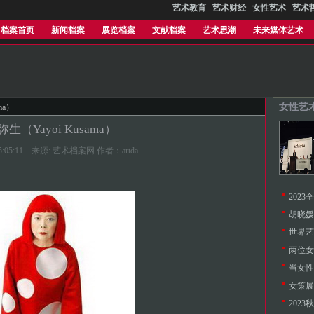
艺术教育
艺术财经
女性艺术
艺术
档案首页
新闻档案
展览档案
文献档案
艺术思潮
未来媒体艺术
女性艺
ma）
生（Yayoi Kusama）
2 15:05:11 来源: 艺术档案网 作者：artda
202
胡晓媛
世界艺
当女性
女策展