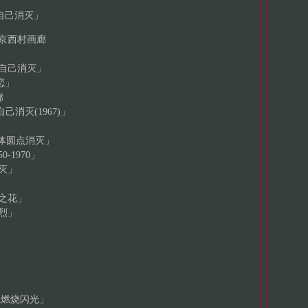
己消灭」
东京西村画廊
自己消灭」
恋」
廊
己消灭(1967)」
「裸体圆点消灭」
-1970」
灭」
之花」
烈」
魂燃烧闪光」