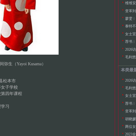
维维安
变革到
廖雯︱
泰特不
女士宜
荐书︱
202
毛利悠子
间弥生（Yayoi Kusama）
本类最
202
野县松本市
等女子学校
毛利悠子
校第四年课程
女士宜
荐书︱
盟学习
变革到
胡晓媛
202