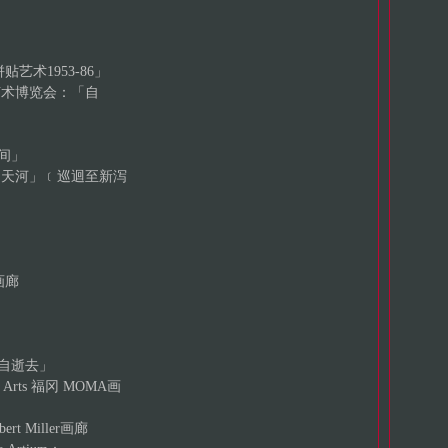
贴艺术1953-86」
艺术博览会：「自
间」
烧的天河」﹝巡迴至新泻
o画廊
自逝去」
Arts 福冈 MOMA画
rt Miller画廊