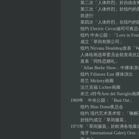
第二次「人体炸烈」於自由女神
第三次「人体炸烈」於纽约的爱
前进行
第四次「人体炸烈」在纽约的联
纽约 Electric Circus迪司可
纽约 中央公园：「Love in Festi
成立「草间有限公司」
纽约 Nirvana Headshop发表「Week
人体绘画选举委员会前发表抗
发表「同性恋婚礼」
「Allan Burke Show」中裸体演
纽约 Fillmore East 裸体演出
荷兰 Mickery画廊
法兰克福 Lichter画廊
米兰 d符号Arte del Naviglio画
1969年 中央公园：「Bust Out」
纽约 Blue Dome夜总会
纽约 现代艺术美术馆：「唤醒
於纽约成立「草间服装」
1971年 「草间服装」於欧洲各地展
海牙 International Galerij Or