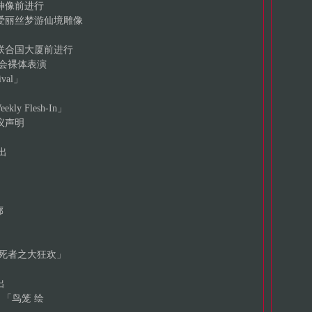
像前进行
丽丝梦游仙境雕像
合国大厦前进行
夜总会裸体表演
val」
ly Flesh-In」
议声明
出
廊
死者之大狂欢」
出
ez：「鸟笼 绘