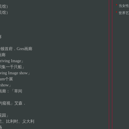
当女性
民馆）
民馆）
世界艺
廊
华盛顿首府．Gres画廊
a画廊
ving Image」
：「积集一千只船」
ng Image show」
useum个展
show」
io 2画廊：「草间
间的窥视」艾森．
花园」
、比利时、义大利
场