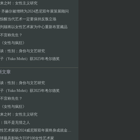
来之时：女性主义研究
·齐赫尔被增聘为2024悉尼双年展策展顾问
惊醒当代艺术一定要保持反叛立场
列颠将以女性艺术家为中心重新布置藏品
不宜称先生？
《女性与疯狂》
6访谈：性别；身份与文艺研究
（Yuko Mohri）获2025年考尔德奖
新文章
6访谈：性别；身份与文艺研究
（Yuko Mohri）获2025年考尔德奖
不宜称先生？
《女性与疯狂》
来之时：女性主义研究
︱我不是无情之人
两位女性艺术家获2024威尼斯双年展终身成就金狮奖
3全球最具影响力TOP100女性艺术家