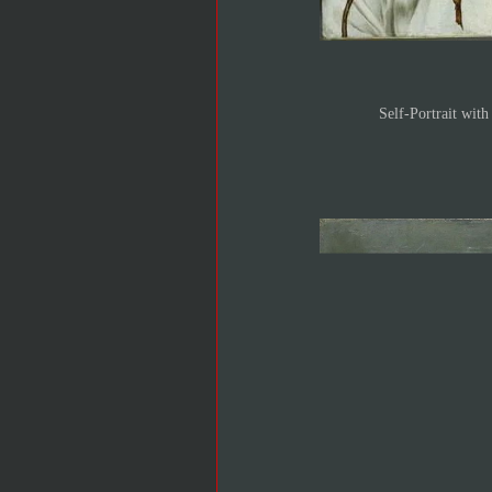
Self-Portrait wi