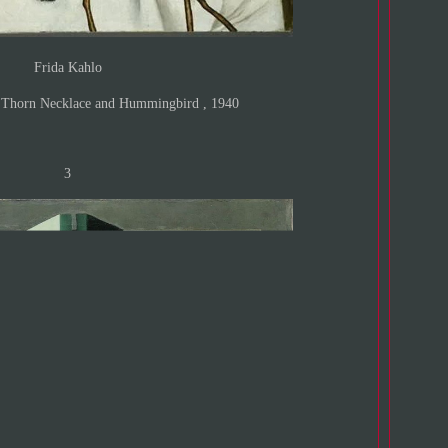
Frida Kahlo
th Thorn Necklace and Hummingbird , 1940
3