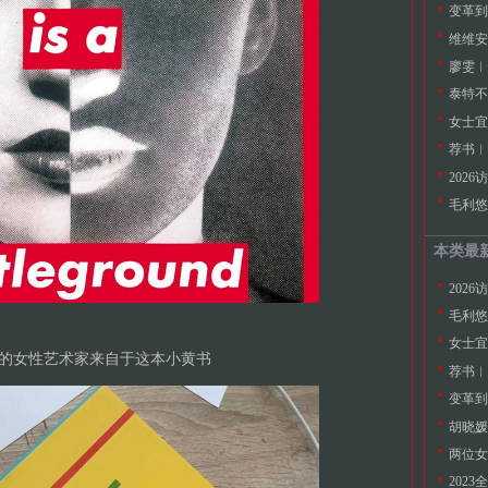
变革到
维维安
廖雯︱
泰特不
女士宜
荐书︱
202
毛利悠子
本类最
202
毛利悠子
女士宜
的女性艺术家来自于这本小黄书
荐书︱
变革到
胡晓媛
202