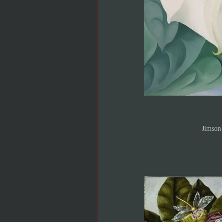
Jimson