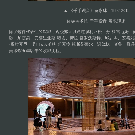
▲ 《千手观音》黄永砅，1997-2012
红砖美术馆“千手观音”展览现场
除了这件代表性的馆藏，观众亦可以通过埃利亚松、丹·格雷厄姆、
砅、加藤泉、安德里亚斯·穆埃、劳拉·普罗沃斯特、邱志杰、安德烈
·提拉瓦尼、吴山专&英格-斯瓦拉·托斯朵蒂尔、温普林、肖鲁、邢丹
美术馆五年以来的收藏历程。