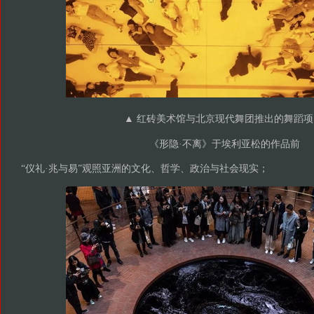
▲ 红砖美术馆与北京现代舞团推出的舞蹈项
《形隐·不离》于埃利亚松的作品前
“仪礼·兆与易”观照亚洲的文化、哲学、政治与社会现实；