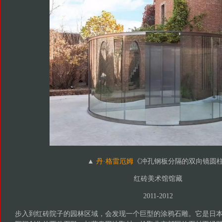
▲
丹·格雷厄姆
《冲孔钢板分隔的双向镜圆
红砖美术馆馆藏
2011-2012
步入到红砖院子的园林区域，会发现一个巨型的涂鸦石雕。它是日