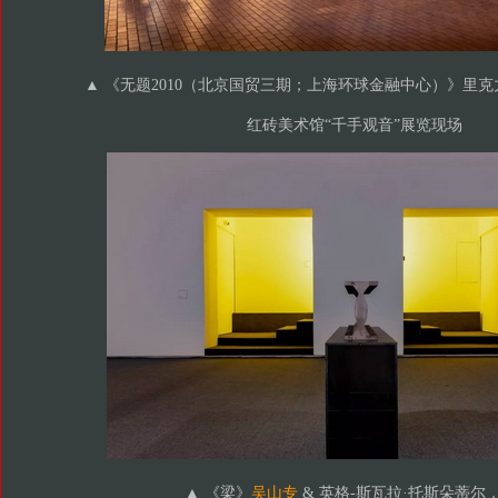
▲ 《无题2010（北京国贸三期；上海环球金融中心）》里克力
红砖美术馆“千手观音”展览现场
▲ 《梁》
吴山专
& 英格-斯瓦拉·托斯朵蒂尔，2