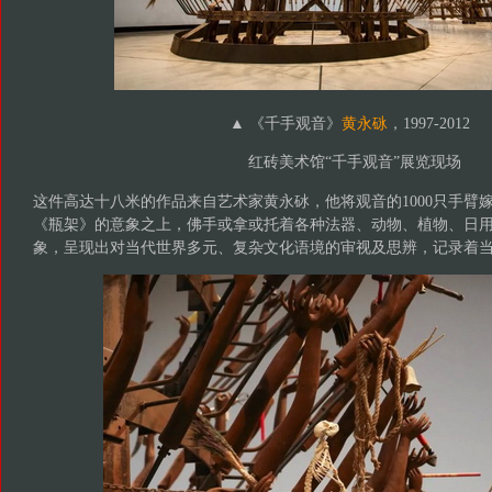
▲ 《千手观音》
黄永砯
，1997-2012
红砖美术馆“千手观音”展览现场
这件高达十八米的作品来自艺术家黄永砅，他将观音的1000只手臂
《瓶架》的意象之上，佛手或拿或托着各种法器、动物、植物、日
象，呈现出对当代世界多元、复杂文化语境的审视及思辨，记录着