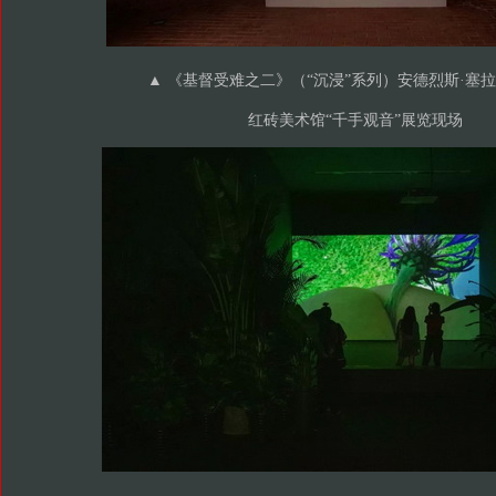
▲ 《基督受难之二》（“沉浸”系列）安德烈斯·塞拉诺
红砖美术馆“千手观音”展览现场