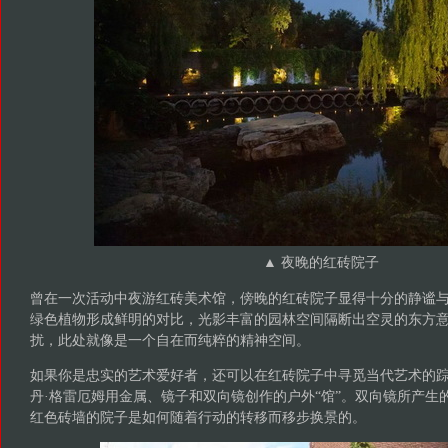
▲ 夜晚的红砖院子
曾在一次活动中夜游红砖美术馆，傍晚的红砖院子显得十分的静谧
绿色植物形成鲜明的对比，光影丰富的园林空间隔断出空灵的东方
扰，此处就像是一个自在而纯粹的精神空间。
如果你是忠实的艺术爱好者，还可以在红砖院子中寻觅当代艺术的
丹·格雷厄姆用金属、镜子和双向镜创作的户外“馆”。双向镜所产生
红色砖墙的院子是如何随着行动的转移而移步换景的。