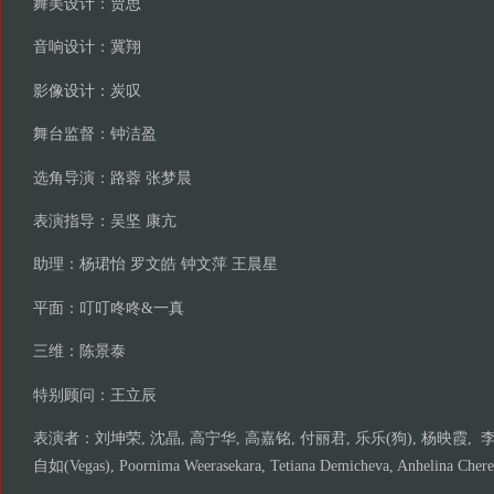
舞美设计：贾思
音响设计：冀翔
影像设计：炭叹
舞台监督：钟洁盈
选角导演：路蓉 张梦晨
表演指导：吴坚 康亢
助理：杨珺怡 罗文皓 钟文萍 王晨星
平面：叮叮咚咚&一真
三维：陈景泰
特别顾问：王立辰
表演者：刘坤荣, 沈晶, 高宁华, 高嘉铭, 付丽君, 乐乐(狗), 杨映霞, 李
自如(Vegas), Poornima Weerasekara, Tetiana Demicheva, Anhelin