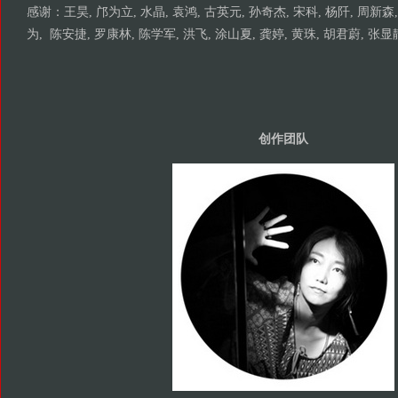
感谢：王昊, 邝为立, 水晶, 袁鸿, 古英元, 孙奇杰, 宋科, 杨阡, 周新森
为, 陈安捷, 罗康林, 陈学军, 洪飞, 涂山夏, 龚婷, 黄珠, 胡君蔚, 张显
创作团队