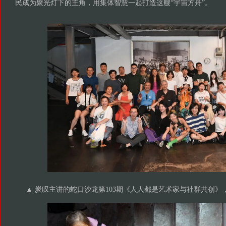
民成为聚光灯下的主角，用集体智慧一起打造这艘“宇宙方舟”。
▲ 炭叹主讲的蛇口沙龙第103期《人人都是艺术家与社群共创》，