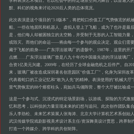
学科表演艺术项目。它以社会中的特定场景空间为舞台，以普通人
默、科幻的视角来讨论2020后人类的总体境况。
此次表演是这个项目的“3.0版本”，将把蛇口价值工厂气势恢宏的
船。一些在地居民和机器人、虚拟人登上了飞船，成为了也许是最
是，他们每人却被困独立的太空舱，并受制于无形的人工智能力量
或毁灭。而他们的命运——将由每一个参与的观众决定。观众们需
藏于飞船的前身——广东浮法玻璃厂的遗骸中。1987年，这里的开
点燃……广东浮法玻璃厂曾是八九十年代中国最先进的浮法玻璃厂，1
合资1亿美元兴建。2009年，在经历了全球金融危机之后停产。自20
来，玻璃厂被改造成深圳著名创意园区“价值工厂”，化身为深圳改
代表着蛇口的工业记忆和“敢为人先”的精神。表演使用的“机械大厅
里气势恢宏的88个熔窑柱头，宛如兵马俑阵营，整个大厅被比喻成
这是一个参与式、沉浸式的特定场景剧场，以游戏、探险的方式激
忆和思考，以科技的力量呈现未来的幻想与追问。此次创作团队集
乐人李劲松、未来艺术策展人张海涛、北京大学计算机艺术系创始人
武汉传媒学院戏剧影视美术设计系主任/资深舞美设计贾思，跨界制
打造一个跨媒介、跨学科的共创矩阵。