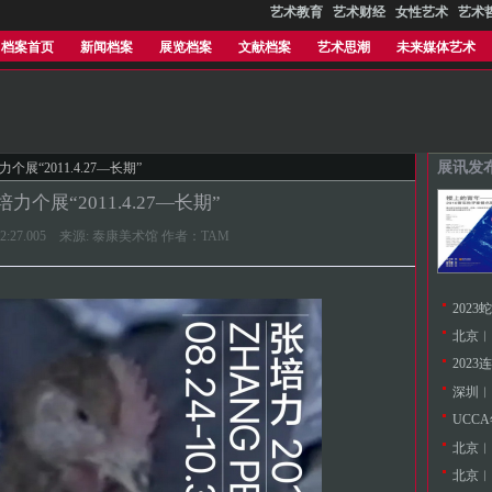
艺术教育
艺术财经
女性艺术
艺术
档案首页
新闻档案
展览档案
文献档案
艺术思潮
未来媒体艺术
展讯发
个展“2011.4.27—长期”
力个展“2011.4.27—长期”
16:22:27.005 来源: 泰康美术馆 作者：TAM
202
北京︱
深圳︱
北京︱
北京︱