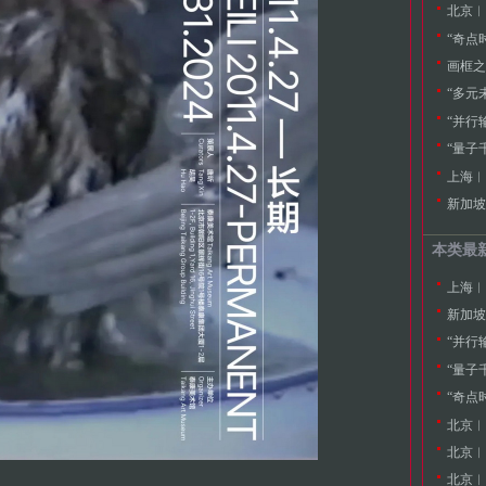
北京︱张
“奇点
画框之
“多元
“并行
“量子
上海︱
新加坡
本类最
上海︱
新加坡
“并行
“量子
“奇点
北京︱
北京︱张
北京︱