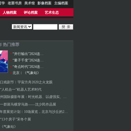
哲学
老栗书房
美术馆
影像档案
主编档案
人物档案
评论档案
艺术生态
布 热门推荐
“并行输出”2024连州国际摄影年展
“量子千变”2024连州国际摄影年展
“奇点时代”2024连州国际摄影年展
北京︱《气象站》
3蛇口戏剧节︱宇宙方舟2020之火龙眼
“人机合一”机器人艺术时代
2023连州国际摄影年展：时光机器、以虚强实、同行际遇、降河洄游
一群斑马横穿马路——沈少民作品展
UCCA年度展览计划︱10场展览，北京与沙丘的2024
“13个房子”宋冬个展
《气象站》