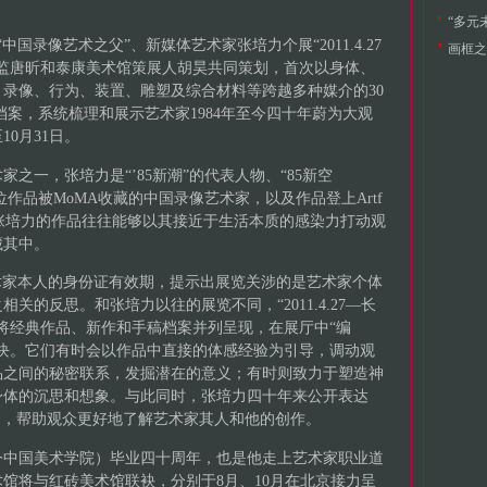
“多元
“中国录像艺术之父”、新媒体艺术家张培力个展“2011.4.27
画框之
监唐昕和泰康美术馆策展人胡昊共同策划，首次以身体、
录像、行为、装置、雕塑及综合材料等跨越多种媒介的30
档案，系统梳理和展示艺术家1984年至今四十年蔚为大观
0月31日。
之一，张培力是“’85新潮”的代表人物、“85新空
位作品被MoMA收藏的中国录像艺术家，以及作品登上Artf
。张培力的作品往往能够以其接近于生活本质的感染力打动观
藏其中。
取自艺术家本人的身份证有效期，提示出展览关涉的是艺术家个体
关的反思。和张培力以往的展览不同，“2011.4.27—长
将经典作品、新作和手稿档案并列呈现，在展厅中“编
块。它们有时会以作品中直接的体感经验为引导，调动观
品之间的秘密联系，发掘潜在的意义；有时则致力于塑造神
身体的沉思和想象。与此同时，张培力四十年来公开表达
中，帮助观众更好地了解艺术家其人和他的创作。
（今中国美术学院）毕业四十周年，也是他走上艺术家职业道
馆将与红砖美术馆联袂，分别于8月、10月在北京接力呈