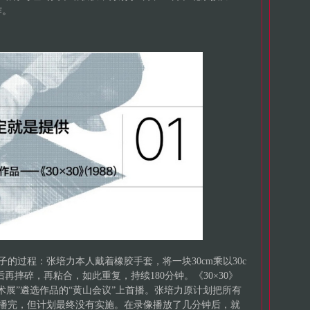
作。
子的过程：张培力本人戴着橡胶手套，将一块30cm乘以30c
再摔碎，再粘合，如此重复，持续180分钟。《30×30》
艺术展”遴选作品的“黄山会议”上首播。张培力原计划把所有
0》播完，但计划最终没有实施。在录像播放了几分钟后，就