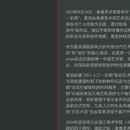
2024年8月24日，泰康美术馆将举办
—长期”。展览由泰康美术馆艺术总
身份与个人经验为主题，通过绘画、
余件/组作品，辅以手稿和录像作品
的职业生涯和创作地图。展览持续至1
作为最具国际影响力的中国当代艺术家
间”和“池社”的核心成员，也是第一
orum杂志封面的唯一中国艺术家
众，但深刻的思想性和批判性也潜
展览标题“2011.4.27—长期”
与系统遭遇时留下的种种印记及与之相
期”尝试打破线性的时间顺序，注重
辑”出彼此有别又相互联系的七个板
众的共情；有时着墨于展示多件作
圣的仪式空间，引发人们对生命和
的“只言片语”也会零星浮现于展厅
2024年是张培力从浙江美术学院
路的四十周年。值此之际，泰康美术