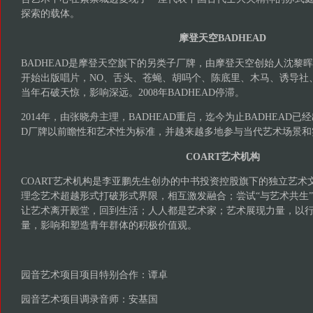
探索的载体。
摩登天空BADHEAD
BADHEAD是摩登天空旗下的另类子厂牌，由摩登天空创始人沈黎晖创立
开始出版唱片，NO、舌头、苍蝇、胡吗个、陈底里、木马、诱导社
当年石破天惊，影响深远。2008年BADHEAD停滞。
2014年，由张晓舟主理，BADHEAD重启，迄今为止BADHEAD已经
D厂牌以前瞻性和艺术性为标准，并越来越多地参与当代艺术场景和
COART艺术机构
COART艺术机构是李亚鹏先生创办的中书投资控股旗下的独立艺术文
理念艺术超越形式打破形式界限，相互激发融合；尝试“与艺术共生
让艺术离开殿堂，回到生活；人人都是艺术家；艺术展现力量，以
量，影响和塑造青年群体的积极价值观。
园音艺术项目项目特别合作：谭卓
园音艺术项目调录音师：安基国