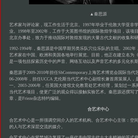
▲秦思源
艺术家与评论家，现工作生活于北京。1997年毕业于伦敦大学亚非
业。1998年至2002年，工作于大英图书馆的国际敦煌学项目，该
北京办事处，致力于推动国际对敦煌发现的大量古代文献的收集和
1992-1994年，秦思源是中国早期另类乐队穴位乐队的主唱。200
艺术家在中国、欧洲和美国各地举行展览。目前，他正在建立名为
是一项包括探索历史中的声音、网络互动以及声音艺术的多元化长
秦思源于2009-2010年担任ShContemporary上海艺术博览会国际当
06-2008年，担任UCCA 尤伦斯当代艺术中心副馆长兼首席策展人，
一。2003-2006年，任英国大使馆文化教育处艺术经理，策划过一
当代艺术项目，使更广泛的观众得以接触实验艺术。秦思源还撰写
章，是Frieze杂志特约编辑。
合艺术中心
合艺术中心是一所强调空间介入的艺术机构。合艺术中心主张：空
的人与艺术深层交流的媒介。
合艺术中心在紫禁城边复现了一座代表中国古代士大夫精神的苏式