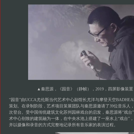
▲秦思源，《园音》（静帧），2019，四屏影像装置，
“园音”由UCCA尤伦斯当代艺术中心副馆长尤洋与摩登天空BADHE
策划。在录制阶段，艺术项目策展团队与秦思源邀请了39位音乐人
次登台。受中国传统建筑文化苏州园林戏台的启发，秦思源将“戏台
术中心别致的建筑融为一体，在中央水池上搭建了一座水上“戏台”
并以摄像和录音的方式完整地记录所有音乐家的表演过程。