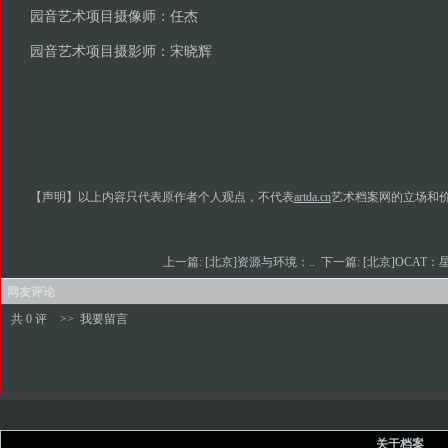
园音艺术项目摄像师：任杰
园音艺术项目摄影师：宋晓辉
【声明】以上内容只代表原作者个人观点，不代表
artda.cn
艺术档案网的立场和
上一篇:
[北京]资源与环境：..
下一篇:
[北京]OCAT：星
网友评论
共 0 评
>>
我要留言
关于档案