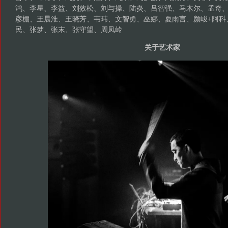
鸿、李星、李益、刘效松、刘与操、陆炎、吕智强、马木尔、孟奇、那
彦棚、王晨淮、王晓芳、韦玮、文智勇、巫娜、夏雨言、颜峻+阿科
民、张梦、张末、张守望、周凤岭
关于艺术家