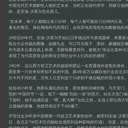
中国当代艺术旗帜性人物的艾未未，当时正在纽约求学，而吸引他
由，是安迪·沃霍尔也在那儿。
“在未来，每个人都能出名15分钟，每个人都可能在15分钟内出名。
著名的预言。身处网络时代的我们，会惊异地发现他先知般敏锐的
20世纪60年代，安迪·沃霍尔开始以日常物品作为表现题材，来重
取自大众传媒的图像，如罐头盒、可口可乐瓶子、美钞、蒙娜丽莎
作为基本元素在画上单调、无聊地重复排列，被视为“传达出某种冷
表现了当代高度发达的商业文明社会中人们内在的感情”。
1982年，这位西方前卫艺术的超级明星以一名普通海外游客的身份
面世界一片好奇却所知不多的中国。跟4年前万众瞩目地行走在北京
尔卡丹不同的是，没有人注意到这个54岁的不修边幅的外国小老头
短短48小时里，他那头蓬乱的白发，那张瘦削冷峻的脸，与天安门
型的“中国符号”一起，留下一幅幅“到此一游”的照片。站在天安门
下面时，他不由感叹道：“嘿，真大啊!”在此之前，头顶上那位西方
义领袖的画像，他曾经画过不下400遍了。
尽管过去30年来中国整整一代前卫艺术家的创作，都受到安迪·沃霍
日，在北京798艺术区仍能处处感受到这种影响的印迹)，但是，在
的28年之后，他那些惊世骇俗的作品，仍然没有机会与中国普通观