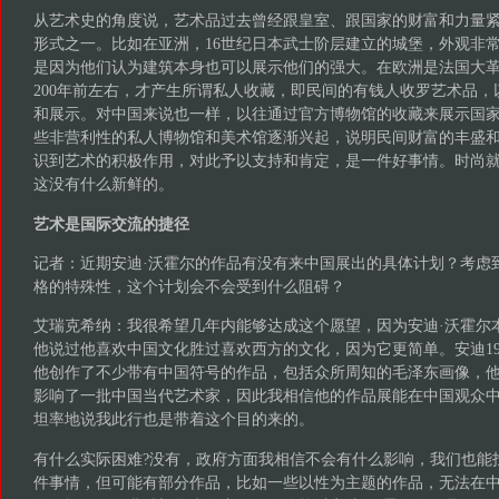
从艺术史的角度说，艺术品过去曾经跟皇室、跟国家的财富和力量
形式之一。比如在亚洲，16世纪日本武士阶层建立的城堡，外观非
是因为他们认为建筑本身也可以展示他们的强大。在欧洲是法国大
200年前左右，才产生所谓私人收藏，即民间的有钱人收罗艺术品
和展示。对中国来说也一样，以往通过官方博物馆的收藏来展示国
些非营利性的私人博物馆和美术馆逐渐兴起，说明民间财富的丰盛
识到艺术的积极作用，对此予以支持和肯定，是一件好事情。时尚
这没有什么新鲜的。
艺术是国际交流的捷径
记者：近期安迪·沃霍尔的作品有没有来中国展出的具体计划？考虑
格的特殊性，这个计划会不会受到什么阻碍？
艾瑞克希纳：我很希望几年内能够达成这个愿望，因为安迪·沃霍尔
他说过他喜欢中国文化胜过喜欢西方的文化，因为它更简单。安迪19
他创作了不少带有中国符号的作品，包括众所周知的毛泽东画像，
影响了一批中国当代艺术家，因此我相信他的作品展能在中国观众
坦率地说我此行也是带着这个目的来的。
有什么实际困难?没有，政府方面我相信不会有什么影响，我们也能
件事情，但可能有部分作品，比如一些以性为主题的作品，无法在