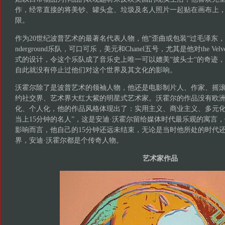
作，经常直接的将美钞、罐头盒、垃圾及名人照片一起贴在画布上
限。
作为20世纪波普艺术的最著名代表人物，他“歪曲或包装“过毛泽东，玛丽莲·
nderground乐队，可口可乐，美元和Chanel五号，尤其是他对the Velvet
式的设计，令这个乐队成了音乐史上唯一可以媲美“披头士“的奇迹，而the Vel
自此就没有停止过他们对这个世界及其文化的影响。
沃霍尔除了是波普艺术的领袖人物，他还是电影制片人、作家、摇
约社交界、艺术界大红大紫的明星式艺术家。沃霍尔的作品没有欧
化、个人化，他的作品风格体现出了：实用主义、商业主义、多元化
当上15分钟的名人”，这是安迪·沃霍尔留给媒体时代最乐观的寓言
影响而言，他自己的15分钟还远未结束，无论是当时他所处的时代
界，安迪·沃霍尔都是个传奇人物。
艺术家作品