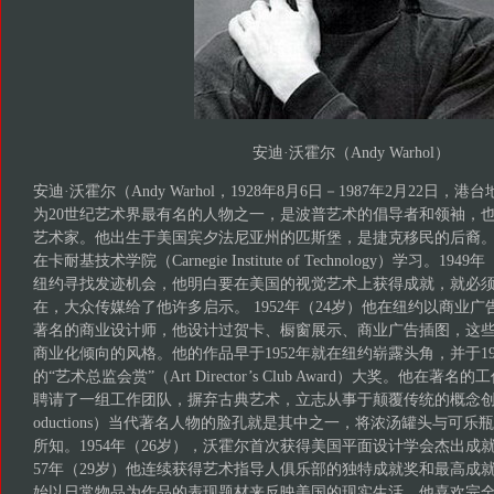
安迪·沃霍尔（Andy Warhol）
安迪·沃霍尔（Andy Warhol，1928年8月6日－1987年2月22日
为20世纪艺术界最有名的人物之一，是波普艺术的倡导者和领袖，
艺术家。他出生于美国宾夕法尼亚州的匹斯堡，是捷克移民的后裔
在卡耐基技术学院（Carnegie Institute of Technology）学习。
纽约寻找发迹机会，他明白要在美国的视觉艺术上获得成就，就必
在，大众传媒给了他许多启示。 1952年（24岁）他在纽约以商业
著名的商业设计师，他设计过贺卡、橱窗展示、商业广告插图，这
商业化倾向的风格。他的作品早于1952年就在纽约崭露头角，并于1
的“艺术总监会赏”（Art Director’s Club Award）大奖。他在著名的
聘请了一组工作团队，摒弃古典艺术，立志从事于颠覆传统的概念创作。“
oductions）当代著名人物的脸孔就是其中之一，将浓汤罐头与可
所知。1954年（26岁），沃霍尔首次获得美国平面设计学会杰出成就奖
57年（29岁）他连续获得艺术指导人俱乐部的独特成就奖和最高成就
始以日常物品为作品的表现题材来反映美国的现实生活，他喜欢完