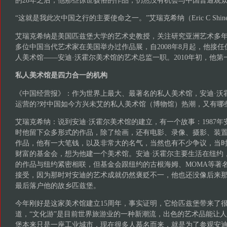
“这就是我此次中国之行的主要使命之一。”艾瑞克希纳（Eric C Shi
艾瑞克希纳是美国匹兹堡大学的艺术史教授，关注研究亚洲艺术多
多位中国当代艺术家在美国举办过作品展，自2008年8月起，他接
人美术馆——安迪·沃霍尔美术馆的艺术总监一职。2010年初，他
私人美术馆是四力合一的机构
《中国经营报》：作为世界上最大、最著名的私人美术馆，安迪·沃
运营的?对中国如今方兴未艾的私人美术馆（博物馆）热潮，又有哪
艾瑞克希纳：说到安迪·沃霍尔美术馆的建立，有一个故事：1987年
时他留下众多形式的作品，除了绘画，还有电影、录像、摄影、装
作品，他有一大笔钱，以及非常大的名气，当然也有不少争议，当
财富的基金会，想为他建一个美术馆。安迪·沃霍尔主要生活在纽约
的作品与纽约紧密相联，但基金会跟纽约的古根海姆、MOMA等著
接受，因为那时对安迪的艺术成就仍然褒贬不一，他也还没像后来
最后落户他的故乡匹兹堡。
今年刚好是这家美术馆建立15周年，事实证明，它给匹兹堡带来了
道，“文化游”是目前世界旅游业的一种新潮流，出色的艺术品能让
堡本来只是一座工业城市，现在很多人慕名而来，就是为了参观安迪