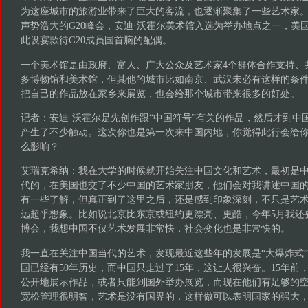
为这座城市的旅游业带来了巨大的客流，也逐渐聚集了一些艺术家。2
声势浩大的G20峰会，安迪·沃霍尔美术馆入选为举办地点之一，美
此设宴款待G20成员国首脑的配偶。
一个美术馆是由政府、富人、广大公众及艺术家4个群体合作支持、
多博物馆和美术馆，但其他的城市比如南京、武汉未必有这样的条
把自己的作品放在家乡来展览，也会给那个城市带来很多的好处。
记者：安迪·沃霍尔是先创作跟“中国符号”有关的作品，然后才到中
产生了不少触动。这次你也是第一次来中国内地，你觉得此行会给
么影响？
艾瑞克希纳：我在大学的时候就开始关注中国文化和艺术，最初是
代的，在美国也交了不少中国的艺术家朋友，他们会对我讲述中国
有一些了解，但真正到了这里之后，还是感到印象深刻，不只是艺
远超乎想象。比如说北京比东京或纽约更漂亮、更酷，今年5月我还
博会，我想中国不仅艺术发展非常快，社会变化也是非常快的。
我一直在关注中国当代的艺术，发现最近这些年的发展是“大爆炸式
国已经有50年历史，而中国只走过了15年，这让人很兴奋。15年前
公开地展示作品，或者只能到国外举办展览，而现在他们有足够的
宽松管理很明智，艺术是没有国界的，这样做可以表明国家的强大