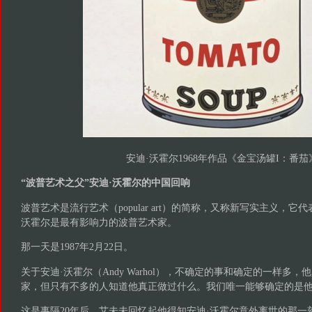
安迪·沃霍尔1968年作品《金宝汤罐I：番茄
“波普艺术之父”安迪·沃霍尔的中国回响
波普艺术是流行艺术（popular art）的简称，又称新写实主义，它
沃霍尔是最有影响力的波普艺术家。
那一天是1987年2月22日。
关于安迪·沃霍尔（Andy Warhol），不确定的事和确定的一样多
家，但只有不多的人知道他真正做过什么。我们唯一能够确定的是
这是事隔20年后，艾未未回忆起他得知安迪·沃霍尔意外离世的那一