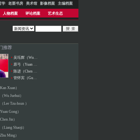
哲学
老栗书房
美术馆
影像档案
主编档案
人物档案
评论档案
艺术生态
热门推荐
吴珏辉（Wu Juehui）
原弓（Yuan Gong）
陈进（Chen Jin）
管怀宾（Guan Huaibin）
an Xuan）
Wu Juehui）
ee Tzu-hsun ）
uan Gong）
hen Jin）
iang Shaoji）
hu Ming）