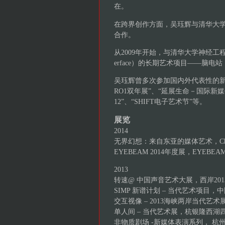
在。
在跨界创作方面，吴珏辉与清华大
合作。
从2009年开始，与清华大学神经工程实验
erface）的长期艺术项目——脑电站（(Br
吴珏辉曾多次参加国内外代表性的新媒体
RO1双年展”、“延展生命－国际新媒
12”、“SHIFT电子艺术节”等。
展览
2014
无界幻想：来自东亚的媒体艺术，Charles B.
EYEBEAM 2014年度展，EYEBE
2013
转速@ 中国声音艺术大展，西岸201
SIMP 新谱计划 – 当代艺术项
交互视像 – 2013海峡两岸当代艺
单人间 – 当代艺术展，杭银隆西湖
非物质剧场 -新媒体表演系列， 杭