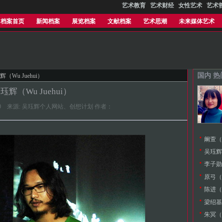
艺术教育
艺术财经
女性艺术
艺术
档案首页
新闻档案
展览档案
文献档案
艺术思潮
未来媒体艺术
国内 
辉（Wu Juehui）
珏辉（Wu Juehui）
6:48:40 来源: 吴珏辉个人网站、创想计划 作者：
阚萱（K
吴珏辉（
李子勋（L
原弓（Y
陈进（C
梁绍基（L
朱冥（Z