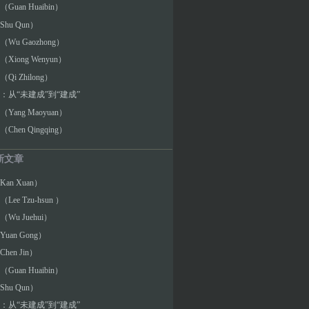
Guan Huaibin）
hu Qun）
Wu Gaozhong）
Xiong Wenyun）
Qi Zhilong）
：从“未建成”到“建成”
Yang Maoyuan）
Chen Qingqing）
新文章
an Xuan）
ee Tzu-hsun ）
Wu Juehui）
uan Gong）
hen Jin）
Guan Huaibin）
hu Qun）
：从“未建成”到“建成”