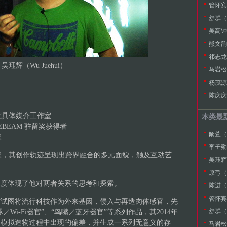
管怀宾（
舒群（S
吴高钟（
熊文韵（
祁志龙（
吴珏辉（Wu Juehui）
马岩松
杨茂源（
陈庆庆（
院具体媒介工作室
本类最
术家 EYEBEAM 驻留奖获得者
阚萱（K
家
李子勋（L
家，其创作轨迹呈现出跨界融合的多元面貌，触及互动艺
吴珏辉（
原弓（Y
态度体现了他对两者关系的思考和探索。
陈进（C
管怀宾（
划”试图将流行科技作为外来基因，侵入与再造肉体感官，先
舒群（S
／Wi-Fi器官”、“鸟嘴／蓝牙器官”等系列作品，其2014年
介模拟造物过程中出现的偏差，并生成一系列无意义的存
马岩松