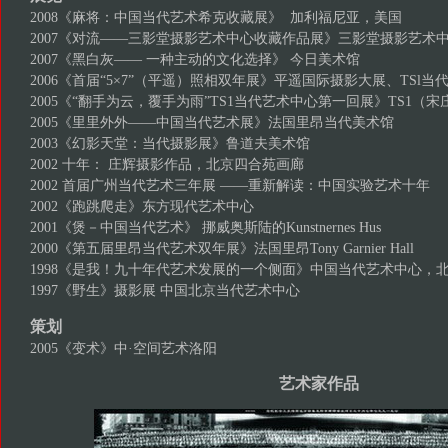
2008《麻将：中国当代艺术希克收藏展》 加利福尼亚，美国
2007《对流——三影堂摄影艺术中心收藏作品展》三影堂摄影艺术
2007《黑白灰—— 一种主动的文化选择》 今日美术馆
2006《首届“5×7”（平遥）照相双年展》平遥国际摄影大展、TSl当
2005《“翻手为云，覆手为雨”TS1当代艺术中心第一回展》TS1（
2005《里里外外——中国当代艺术展》法国里昂当代美术馆
2003《幻影天堂：当代摄影展》鲁道夫美术馆
2002 十年： 庄辉摄影作品，北京四合苑画廊
2002 首届广州当代艺术三年展 ——重新解读：中国实验艺术十年
2002《跑跳爬走》东方现代艺术中心
2001《煲－中国当代艺术》 挪威奥斯陆的Kunstnernes Hus
2000《第五届里昂当代艺术双年展》法国里昂Tony Garnier Hall
1998《是我！九十年代艺术发展的一个侧面》中国当代艺术中心，
1997《野生》摄影展 中国北京当代艺术中心
策划
2005《变术》中·空间艺术洛阳
艺术家作品