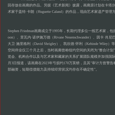
回存放在画廊的作品。另据《艺术新闻》披露，画廊原计划在卡塔
术家于盖特·卡朗（Huguette Caland）的作品，现由艺术家遗产
Stephen Friedman画廊成立于1995年，长期代理多位一线艺术家，包括卡
oon）、里瓦内·诺伊施万德（Rivane Neuenschwander）、因卡·肖尼巴尔（
大卫·施里格利（David Shrigley）、凯欣德·怀利（Kehinde Wi
空间停业仅三个月之后，当时画廊曾称纽约空间的关闭为“整合计划
览会、机构合作以及与艺术家和藏家的关系扩展团队规模并加强国际布局
月3日报道，该画廊在2023年亏损约170万英镑，且其“审计方曾警
部融资，短期偿债能力及持续经营状况均存在不确定性”。