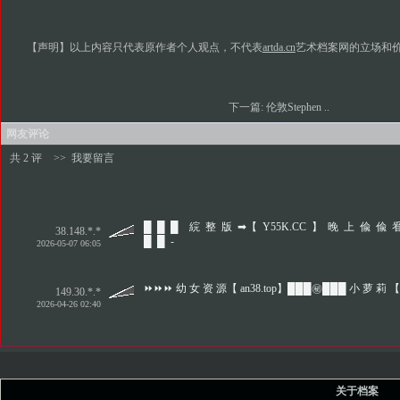
【声明】以上内容只代表原作者个人观点，不代表
artda.cn
艺术档案网的立场和
下一篇:
伦敦Stephen ..
网友评论
共 2 评
>>
我要留言
█ █ █ 綄 整 版 ➡【 Y55K.CC 】 晚 上 偸 偸 㸔
38.148.*.*
█ █ -
2026-05-07 06:05
⏩⏩⏩ 幼 女 资 源【 an38.top】███㊙️███ 小 萝 莉 【
149.30.*.*
2026-04-26 02:40
关于档案