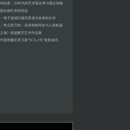
对话︱何桂彦：AI时代的艺术新边界与观众体验探索
国生物艺术的特征
︱电子游戏打破风景成为未来的生存
张海涛︱奇点双刃剑：具身智能简史与人形机器人元年——未来人工智能艺术新浪潮的价值判断要素
之海》程超数字艺术作品展
中国首颗艺术卫星“SCA-1号”发射成功