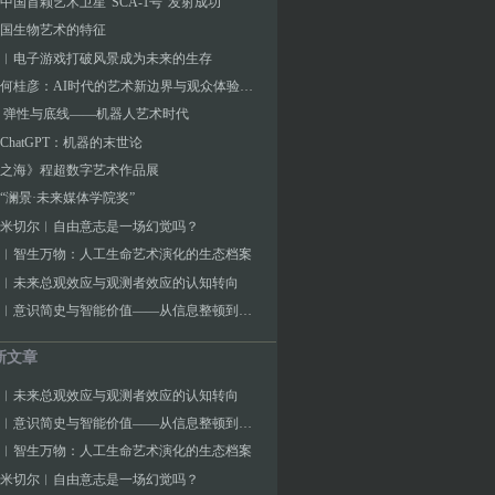
中国首颗艺术卫星“SCA-1号”发射成功
国生物艺术的特征
︱电子游戏打破风景成为未来的生存
对话︱何桂彦：AI时代的艺术新边界与观众体验探索
 弹性与底线——机器人艺术时代
ChatGPT：机器的末世论
之海》程超数字艺术作品展
“澜景·未来媒体学院奖”
J.米切尔︱自由意志是一场幻觉吗？
︱智生万物：人工生命艺术演化的生态档案
︱未来总观效应与观测者效应的认知转向
张海涛︱意识简史与智能价值——从信息整顿到宇宙频率的演化逻辑
新文章
︱未来总观效应与观测者效应的认知转向
张海涛︱意识简史与智能价值——从信息整顿到宇宙频率的演化逻辑
︱智生万物：人工生命艺术演化的生态档案
J.米切尔︱自由意志是一场幻觉吗？