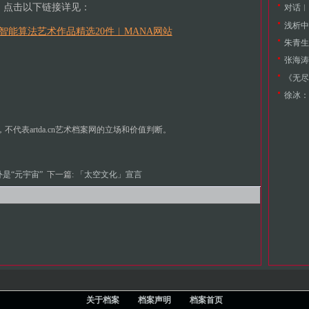
点击以下链接详见：
浅析中
工智能算法艺术作品精选20件︱MANA网站
朱青生
《无尽
徐冰：
代表artda.cn艺术档案网的立场和价值判断。
是“元宇宙”
下一篇:
「太空文化」宣言
关于档案
档案声明
档案首页