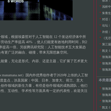
徐冰：
浅析中
朱青生
论坛︱
许煜︱
领域，根据埃森哲对于人工智能在 12 个发达经济体中所
《无尽
劳动生产率提高 40% ，使人们能更有效地利用时间，到2
第三届
长率提高一倍。另据腾讯研究院：人工智能技术五大发展趋
凯文·
会有更广泛的融合、碰撞，带来无限想象空间。
张海涛
入能量，无论是形式、内容、还是主题，它扩展了艺术更大
张海涛
.manamana.net）国内外优秀创作者于2020年上传的人工智
本类最
年度盘点，涉及国家：中国、日本、加拿大、荷兰、意大
是创作领域的新生力量，有些是创作领域的成熟团队，他们
张海涛
乐性、互动性、学术性等方面具有一定的代表性，欢迎关注
张海涛
凯文·