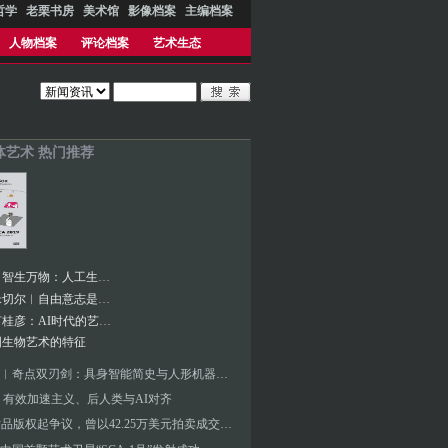
哲学
老栗书房
美术馆
影像档案
主编档案
人物档案
评论档案
艺术生态
体艺术 热门推荐
张海涛︱智生万物：人工生命艺术演化的生态档案
凯文·J.米切尔︱自由意志是一场幻觉吗？
对话︱何桂彦：AI时代的艺术新边界与观众体验探索
国生物艺术的特征
张海涛︱奇点双刃剑：具身智能简史与人形机器人元年——未来人工智能艺术新浪潮的价值判断要素
 有效加速主义、后人类与AI对齐
AI艺术品版权起争议，曾以42.25万美元拍卖成交的AI绘画成泡沫？