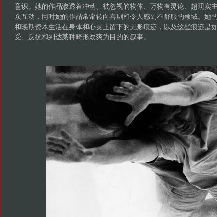
意识。她的作品渗透着冲动、被忽视的物体、万物有灵论、超现实主
众互动，同时她的作品常常转向喜剧和令人感到不舒服的领域。她
和晚期资本生活在身体和心灵上留下的无形痕迹，以及这些痕迹是如
受、反抗和到达某种畸形欢爽为目的的叙事。