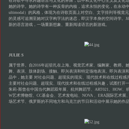
在诗歌中寻求跨越语言与文化的界限，以中和文化中心主义及文化
她的诗学。她的诗学有一种反骨的内核，追求永恒的变化，在永动中
ultimodal）的风格，体现为在诗歌页面上对空白、文字排列等视
的灵感可追溯至她对汉字构字法的迷恋，即汉字本身的空间诗学。Ji
新的语言游戏，一场重新想象、重新阅读语言的新游戏。
JULIE S
属于世界。自2016年起驻扎在上海。视觉艺术家、编舞家、教师。
舞、表演、肢体剧场、接触、即兴表演和特定场地表演。即兴表演
品中，她主要 对社会问题、超现实的现实、现代技术和在线过程感
主要对社会问题、超现实、现代技术和在线过程感兴趣，试图打开
朱莉-斯曾在中国当代舞蹈双年展、杭州舞蹈节、ART021、HOW、杭
W艺术博物馆、CC基金会、艺术发电站、NOVA 、ERA国际艺术展、T
场艺术节、俄罗斯的不同地方和乌克兰的节日和活动中展示她的作