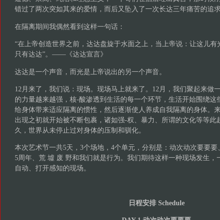
错过了两次突如其来的爱情，而后又坠入了一次长达三年痛苦的追
在隔离期间我偶然看到这样一句话：
“在上帝创造世界之前，达达盘旋于水面之上，当上帝说：让这儿有
只有达达”。——《达达宣言》
达达是一个声音，而光是上帝说出的另一个声音。
12月来了，我们说：现场。现场马上就来了。12月，我们聚起来做
的力量越来越强，核-酸渗透到生活的每一个环节，生活开始围绕这
给身体带来适应隔离的惯性，然后逐渐使人养成自我隔离的身体。
出现之初就开始被不断包裹，诸如强-权、暴力、所谓的文化等等此
久，世界从未停止过对身体的压制和驯化。
本次艺术节一共5天，3个场地，4个单元，分别是：动次动次要要要、水
5周年、荒 墟 废 野和我们就是行为。我们期待这样一种现场发生
自动、打开感知的现场。
日程安排 Schedule