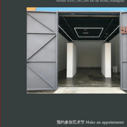
Room A107,No.288 Bo'an Road,Shanghai
预约参加艺术节 Make an appointment